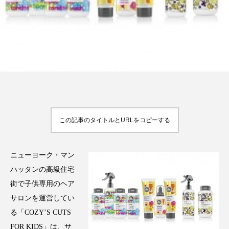
FEATURED
注目の企画
TAG LIST
タグ一覧
この記事のタイトルとURLをコピーする
AI
B2B
BeautyTech
ChatGPT
ニューヨーク・マン
Gemini
Instagram
SaaS
SNS
ハッタンの高級住宅
街で子供専用のヘア
TikTok
アスタキサンチン
サロンを運営してい
る「COZY’S CUTS
アスレジャーコスメ
アレルギー
アロマ
FOR KIDS」は、サ