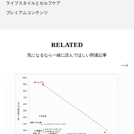
ペアトリートメント
ヘッドスパ
ライフスタイルとセルフケア
プレミアムコンテンツ
ヘルスケア
ヘルスビューティー
ポジショニング
ボディケア
ホルモン
RELATED
マーケティング
マイクロスパ
気になるなら一緒に読んでほしい関連記事
マネジメント
むくみ対策
むくみ改善

メンズスキンケア
メンタルケア
メンタルヘルス
ライフスタイル
リカバリー
リカバリーウェア
リサーチ
リナロール 効果
リラクゼーション
リラックス効果
レチナール
レチノール