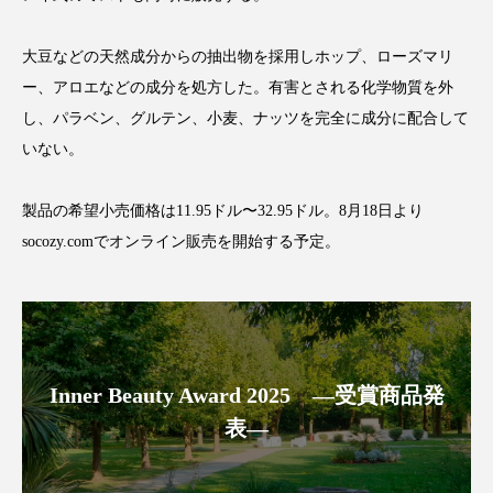
クローズアップ
ケーススタディ
コグニティブヘルス
コスト削減
大豆などの天然成分からの抽出物を採用しホップ、ローズマリ
ー、アロエなどの成分を処方した。有害とされる化学物質を外
コネクテッド・ビューティ
コミュニケーション
し、パラベン、グルテン、小麦、ナッツを完全に成分に配合して
いない。
コルチゾール
サステナビリティ
製品の希望小売価格は11.95ドル〜32.95ドル。8月18日より
サステナブル美容
サプライチェーン
socozy.comでオンライン販売を開始する予定。
サプリ
サロンクレンジング
サロン戦略
サロン経営
サロン連略
シャネル
スカルプ クレンジング 頻度
スカルプケア
Inner Beauty Award 2025 ―受賞商品発
表―
スキンケア
スキンケア 習慣
スキンケアルーティン
ストレス
スパ