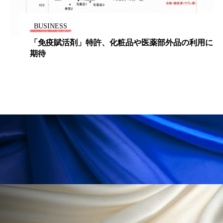
ローカル
ロンジェビティ
下半身美容
BUSINESS
乾燥 対策 冬 スキンケア
乾燥対策
「免疫賦活剤」特許、化粧品や医薬部外品の利用に
期待
乾燥肌対策
他者との再接続
企業・経済
価格改定
保湿
保湿と香り
保湿成分
健康寿命
光老化
免疫 肌
冬 UVケア
冬 美容 習慣
冬 髪 ツヤ 出す 方法
冬 髪 乾燥 改善 方法
冬スキンケア
冬の乾燥肌
冬の印象美
冬の準備
冬美容
冷え対策