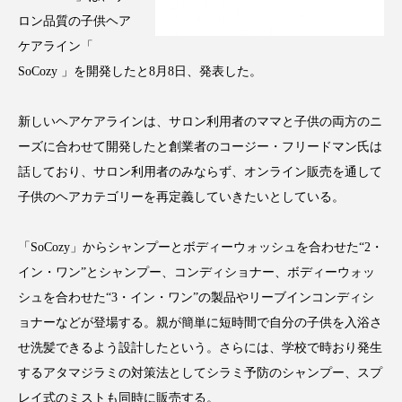
アンチエイジング
アンチソリチュード
ロン品質の子供ヘア
ケアライン「
インタビュー
インナービューティー 冷え
SoCozy 」を開発したと8月8日、発表した。
インナービューティーアワード2025受賞商品
新しいヘアケアラインは、サロン利用者のママと子供の両方のニ
ウェアラブルデバイス
ウェルネス
ーズに合わせて開発したと創業者のコージー・フリードマン氏は
話しており、サロン利用者のみならず、オンライン販売を通して
ウェルビーイング
エイジングケア
子供のヘアカテゴリーを再定義していきたいとしている。
エクソソーム
オーガニック
オゾン
「SoCozy」からシャンプーとボディーウォッシュを合わせた“2・
イン・ワン”とシャンプー、コンディショナー、ボディーウォッ
カウンセラー
カウンセリング
シュを合わせた“3・イン・ワン”の製品やリーブインコンディシ
カカイオイル
ガジェット
キーワード
ョナーなどが登場する。親が簡単に短時間で自分の子供を入浴さ
せ洗髪できるよう設計したという。さらには、学校で時おり発生
クルエルティフリー
クレンジング
するアタマジラミの対策法としてシラミ予防のシャンプー、スプ
レイ式のミストも同時に販売する。