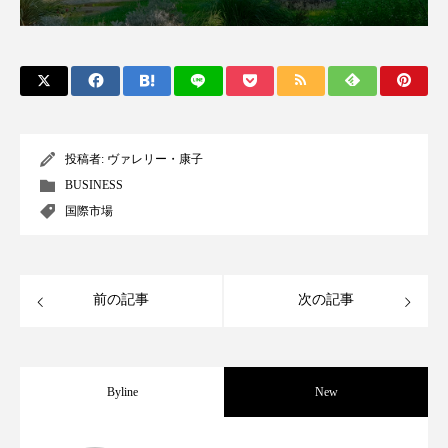
スマートウォッチ
スマートパッチ
スマートリング
セーフプレイス
セラミド
セラミド保湿
セルフケア
投稿者:
ヴァレリー・康子
ソーシャルウェルネス
ソーシャルコマース
BUSINESS
国際市場
タンパク質
ディープクレンジング
デジタルデトックス
デトックス
前の記事
次の記事
ドライヤー 温度 髪 ダメージ
ナイアシンアミド
ナイトプロテイン
ナイトルーティン 金木犀
Byline
New
パーソナライズ
バーチャルメイク