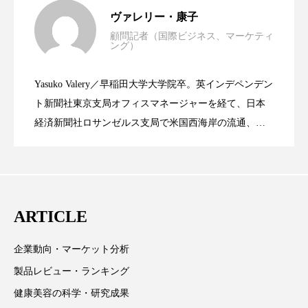
世界の化粧品市場2025年展望：P&G・
2025.06.11
パーフェクト株式会社
バイオハッキング
ヴァレリー・康子
顧問記者（国際ビジネス、マーケティ
バイオミメティクス
バイオミメティック
ング）
資生堂、「女性研究者サイエンスグラン
2023.06.30
LVMH・ロレアルの戦略と日本企業の課
バクチオール
バリア機能
ハロウィ
Yasuko Valery／早稲田大学大学院卒。英インデペンデン
米バイオテクノロジー企業アミリス、
2023.06.29
ト」の第16回受賞者決定
ト新聞社東京支局オフィスマネージャーを経て、日本
題
ハロウィン後スキンケア
経済新聞社ロサンゼルス支局で米国西海岸の流通、産
業分野を専門に記者経験を積む。本紙では主に、米国
ハロウィン翌日 肌リセット
ヒアルロン酸
CEO退任と世界的な人員削除を発表
欧州の海外メーカー、ブランドの動向、海外市場の動
ビジネスモデル
ビタミンC誘導体
ファシア
向、新規ビジネスモデルなどを担当。現在はロンドン
に在住
ファスティング
フィトレチノール
ARTICLE
プチ断食
ブルーオーシャン
企業動向・マーケット分析
製品レビュー・ランキング
フレグランス 冬
プロンプト
ヘアケア
健康美容の科学・研究成果