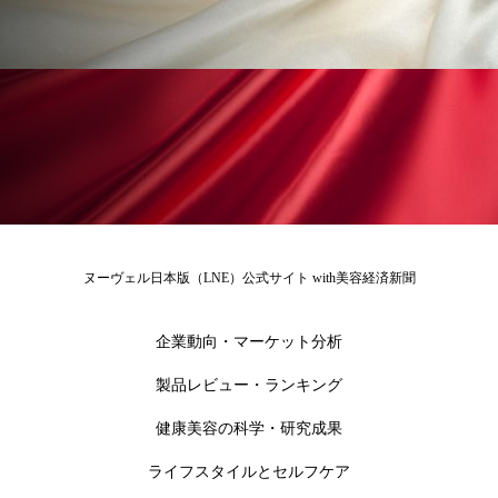
冷え性改善
加工アプリ
加工フィルター
加工顔
労働環境
国内市場
国際市場
地政学リスク
外出控え
夜 スキンケア 香り
孤独
巡らせるケア
巡りケア
差別化
廃棄ロス
成分
技術経営
技術転用
ヌーヴェル日本版（LNE）公式サイト with美容経済新聞
抗酸化
抗酸化ケア
断食
新商品
日中関係
日焼け止め
時間制限食
企業動向・マーケット分析
製品レビュー・ランキング
東洋医学
梅雨
棚卸資産
汗ケア
健康美容の科学・研究成果
温活スキンケア
温活女子
温活習慣
ライフスタイルとセルフケア