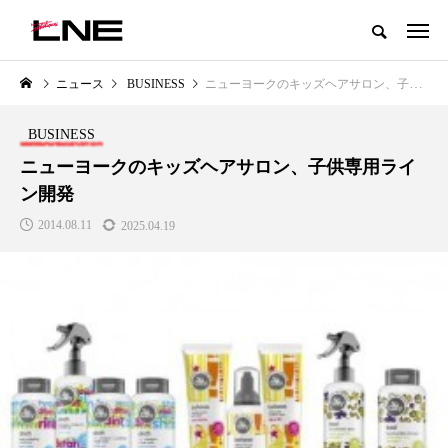
グローバルビューティ＆ヘルスケアビジネス誌
ニュース
BUSINESS
ニューヨークのキッズヘアサロン、子供専用ライン開発
NEW POST
カテゴリー毎の最新記事
BUSINESS
LIFESTYLE
BUSINESS
ニューヨークのキッズヘアサロン、子供専用ライ
ン開発
2014.08.11
2025.04.19
SNSの「加工顔」と美容医療｜AI
GWI調査から読み解く2030年の
」
がもたらす可能性とこれから
都市型スパ――身近なウェルネ
の次世代モデル
2026.07.13
2026.08.06