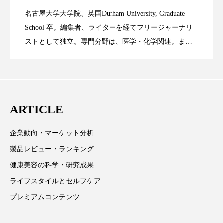
名古屋大学大学院、英国Durham University, Graduate
スマートウォッチ
スマートパッチ
時間制限食とカロリー制限食の減量効果
2023.06.28
Technology
School 卒。編集者、ライターを経てフリージャーナリ
スマートリング
セーフプレイス
セラミド
ストとして独立。専門分野は、医学・化学関連。ま
た、同分野を中心に翻訳、ウェブコンテンツ・ディレ
に差なし
セラミド保湿
セルフケア
クターとしても活躍中。 本誌では主に、米国欧州を中
心に先端美容医療、化学、米FDAなどの情報を担当。
ソーシャルウェルネス
ソーシャルコマース
ARTICLE
タンパク質
ディープクレンジング
企業動向・マーケット分析
デジタルデトックス
デトックス
製品レビュー・ランキング
ドライヤー 温度 髪 ダメージ
ナイアシンアミド
健康美容の科学・研究成果
ライフスタイルとセルフケア
ナイトプロテイン
ナイトルーティン 金木犀
プレミアムコンテンツ
パーソナライズ
バーチャルメイク