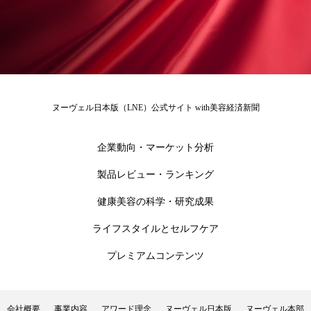
ローカル
ロンジェビティ
下半身美容
乾燥 対策 冬 スキンケア
乾燥対策
乾燥肌対策
他者との再接続
企業・経済
ヌーヴェル日本版（LNE）公式サイト with美容経済新聞
価格改定
保湿
保湿と香り
保湿成分
企業動向・マーケット分析
健康寿命
光老化
免疫 肌
製品レビュー・ランキング
冬 UVケア
冬 美容 習慣
健康美容の科学・研究成果
冬 髪 ツヤ 出す 方法
冬 髪 乾燥 改善 方法
ライフスタイルとセルフケア
プレミアムコンテンツ
冬スキンケア
冬の乾燥肌
冬の印象美
冬の準備
冬美容
冷え対策
会社概要
事業内容
アワード理念
ヌーヴェル日本版
ヌーヴェル本部