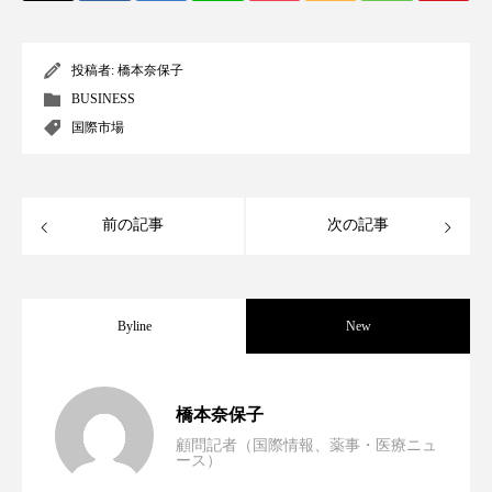
クローズアップ
ケーススタディ
コグニティブヘルス
コスト削減
投稿者:
橋本奈保子
BUSINESS
コネクテッド・ビューティ
コミュニケーション
国際市場
コルチゾール
サステナビリティ
サステナブル美容
サプライチェーン
前の記事
次の記事
サプリ
サロンクレンジング
サロン戦略
サロン経営
サロン連略
シャネル
Byline
New
スカルプ クレンジング 頻度
スカルプケア
男性・家族歴・重症度でニキビ瘢痕有病
2023.06.30
橋本奈保子
スキンケア
スキンケア 習慣
顧問記者（国際情報、薬事・医療ニュ
ース）
ニキビへの新技術Photopneumatic
2023.06.29
率に差異
スキンケアルーティン
ストレス
スパ