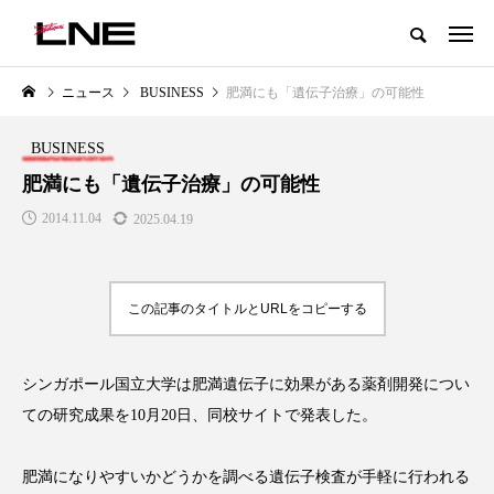
グローバルビューティ＆ヘルスケアビジネス誌
ニュース
BUSINESS
肥満にも「遺伝子治療」の可能性
NEW POST
カテゴリー毎の最新記事
BUSINESS
LIFESTYLE
BUSINESS
肥満にも「遺伝子治療」の可能性
2014.11.04
2025.04.19
この記事のタイトルとURLをコピーする
シンガポール国立大学は肥満遺伝子に効果がある薬剤開発につい
SNSの「加工顔」と美容医療｜AI
GWI調査から読み解く2030年の
」
がもたらす可能性とこれから
都市型スパ――身近なウェルネ
ての研究成果を10月20日、同校サイトで発表した。
の次世代モデル
2026.07.13
2026.08.06
肥満になりやすいかどうかを調べる遺伝子検査が手軽に行われる