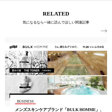
パーフェクト株式会社
バイオハッキング
RELATED
バイオミメティクス
バイオミメティック
気になるなら一緒に読んでほしい関連記事
バクチオール
バリア機能
ハロウィ

ハロウィン後スキンケア
ハロウィン翌日 肌リセット
ヒアルロン酸
ビジネスモデル
ビタミンC誘導体
ファシア
ファスティング
フィトレチノール
プチ断食
ブルーオーシャン
フレグランス 冬
プロンプト
ヘアケア
BUSINESS
メンズスキンケアブランド「BULK HOMME」、