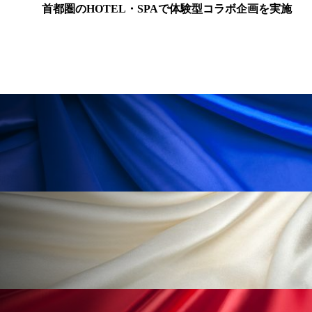
ペアトリートメント
ヘッドスパ
首都圏のHOTEL・SPAで体験型コラボ企画を実施
ヘルスケア
ヘルスビューティー
ポジショニング
ボディケア
ホルモン
マーケティング
マイクロスパ
マネジメント
むくみ対策
むくみ改善
メンズスキンケア
メンタルケア
メンタルヘルス
ライフスタイル
リカバリー
リカバリーウェア
リサーチ
リナロール 効果
リラクゼーション
リラックス効果
レチナール
レチノール