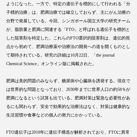
ようになった。一方で、特定の遺伝子を標的にして行われる「分
子標的治療」は、肥満治療では確立しておらず、主にがん治療の
分野で発展している。今回、シンガポール国立大学の研究チーム
が、脂肪量と肥満に関連する「FTO」と呼ばれる遺伝子を標的と
FEATURED
注目の企画
した阻害剤を特定した。これらのFTO選択的阻害剤は、遺伝的視
点から初めて、肥満治療薬や治療法の開発への道を開くものとし
て期待されている。研究の詳細は10月22日、「the journal
TAG LIST
Chemical Science」オンライン版に掲載された。
タグ一覧
肥満は美的問題のみならず、糖尿病や心臓病を誘発する。現在で
AI
B2B
BeautyTech
ChatGPT
は世界的な問題となっており、2030年までに世界人口の約58％が
肥満になるという試算も出ている。肥満対策は緊急な必要性があ
Gemini
Instagram
SaaS
SNS
るにも関わらず、安全で効果的な治療法はなく、対策は健康的な
TikTok
アスタキサンチン
生活習慣や食事などの個人の努力にかかっている。
アスレジャーコスメ
アレルギー
アロマ
FTO遺伝子は2010年に遺伝子構造が解析されており、FTOに異常