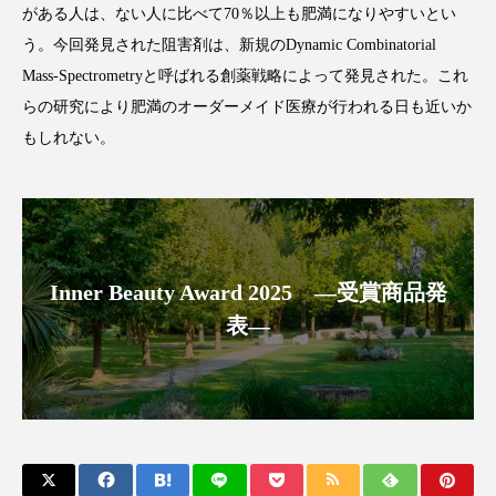
がある人は、ない人に比べて70％以上も肥満になりやすいとい
アンチエイジング
アンチソリチュード
う。今回発見された阻害剤は、新規のDynamic Combinatorial
インタビュー
インナービューティー 冷え
Mass-Spectrometryと呼ばれる創薬戦略によって発見された。これ
らの研究により肥満のオーダーメイド医療が行われる日も近いか
インナービューティーアワード2025受賞商品
もしれない。
ウェアラブルデバイス
ウェルネス
ウェルビーイング
エイジングケア
エクソソーム
オーガニック
オゾン
Inner Beauty Award 2025 ―受賞商品発
表―
カウンセラー
カウンセリング
カカイオイル
ガジェット
キーワード
クルエルティフリー
クレンジング