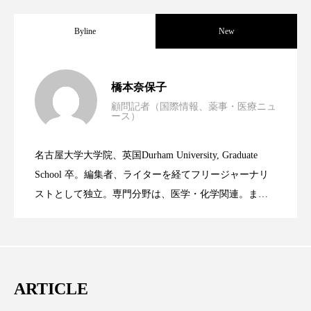
クローズアップ
ケーススタディ
Byline
New
コグニティブヘルス
コスト削減
コネクテッド・ビューティ
コミュニケーション
男性・家族歴・重症度でニキビ瘢痕有病
2023.06.30
橋本奈保子
コルチゾール
サステナビリティ
顧問記者（国際情報、薬事・医療ニュ
ース）
ニキビへの新技術Photopneumatic
2023.06.29
率に差異
サステナブル美容
サプライチェーン
名古屋大学大学院、英国Durham University, Graduate
サプリ
サロンクレンジング
サロン戦略
時間制限食とカロリー制限食の減量効果
2023.06.28
Technology
School 卒。編集者、ライターを経てフリージャーナリ
ストとして独立。専門分野は、医学・化学関連。ま
サロン経営
サロン連略
シャネル
た、同分野を中心に翻訳、ウェブコンテンツ・ディレ
に差なし
クターとしても活躍中。 本誌では主に、米国欧州を中
スカルプ クレンジング 頻度
スカルプケア
心に先端美容医療、化学、米FDAなどの情報を担当。
スキンケア
スキンケア 習慣
ARTICLE
スキンケアルーティン
ストレス
スパ