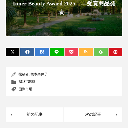
Inner Beauty Award 2025 ―受賞商品発
アンチエイジング
アンチソリチュード
表―
インタビュー
インナービューティー 冷え
インナービューティーアワード2025受賞商品
ウェアラブルデバイス
ウェルネス
ウェルビーイング
エイジングケア
エクソソーム
オーガニック
オゾン
投稿者:
橋本奈保子
BUSINESS
カウンセラー
カウンセリング
国際市場
カカイオイル
ガジェット
キーワード
前の記事
次の記事
クルエルティフリー
クレンジング