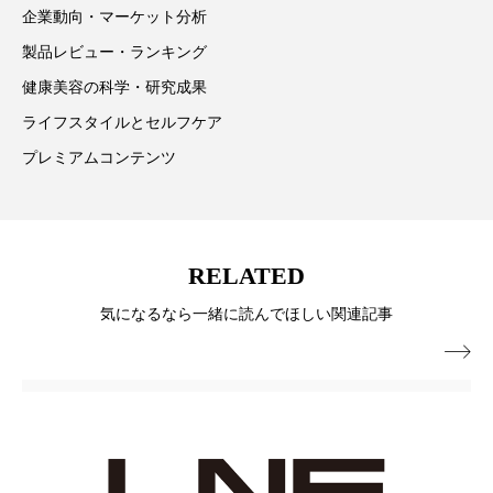
企業動向・マーケット分析
スマートウォッチ
スマートパッチ
製品レビュー・ランキング
健康美容の科学・研究成果
スマートリング
セーフプレイス
セラミド
ライフスタイルとセルフケア
セラミド保湿
セルフケア
プレミアムコンテンツ
ソーシャルウェルネス
ソーシャルコマース
タンパク質
ディープクレンジング
RELATED
デジタルデトックス
デトックス
気になるなら一緒に読んでほしい関連記事
ドライヤー 温度 髪 ダメージ
ナイアシンアミド

ナイトプロテイン
ナイトルーティン 金木犀
パーソナライズ
バーチャルメイク