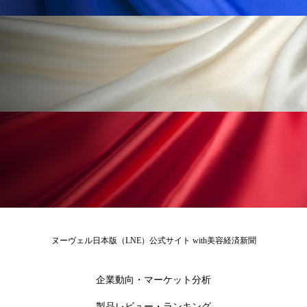
ペアトリートメント
ヘッドスパ
ヘルスケア
ヘルスビューティー
ポジショニング
ボディケア
ホルモン
マーケティング
マイクロスパ
マネジメント
むくみ対策
むくみ改善
メンズスキンケア
メンタルケア
メンタルヘルス
ライフスタイル
リカバリー
リカバリーウェア
リサーチ
ヌーヴェル日本版（LNE）公式サイト with美容経済新聞
リナロール 効果
リラクゼーション
企業動向・マーケット分析
リラックス効果
レチナール
レチノール
製品レビュー・ランキング