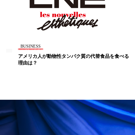
パーフェクト株式会社
バイオハッキング
バイオミメティクス
バイオミメティック
バクチオール
バリア機能
ハロウィ
BUSINESS
ハロウィン後スキンケア
アメリカ人が動物性タンパク質の代替食品を食べる
理由は？
ハロウィン翌日 肌リセット
ヒアルロン酸
ビジネスモデル
ビタミンC誘導体
ファシア
ファスティング
フィトレチノール
プチ断食
ブルーオーシャン
フレグランス 冬
プロンプト
ヘアケア