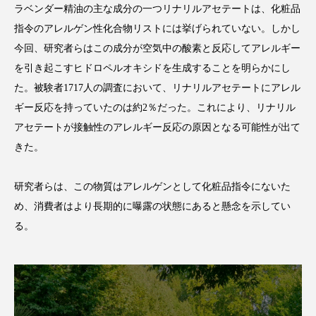
ラベンダー精油の主な成分の一つリナリルアセテートは、化粧品
指令のアレルゲン性化合物リストには挙げられていない。しかし
今回、研究者らはこの成分が空気中の酸素と反応してアレルギー
を引き起こすヒドロペルオキシドを生成することを明らかにし
FEATURED
注目の企画
た。被験者1717人の調査において、リナリルアセテートにアレル
ギー反応を持っていたのは約2％だった。これにより、リナリル
アセテートが接触性のアレルギー反応の原因となる可能性が出て
TAG LIST
きた。
タグ一覧
研究者らは、この物質はアレルゲンとして化粧品指令にないた
AI
B2B
BeautyTech
ChatGPT
め、消費者はより長期的に曝露の状態にあると懸念を示してい
る。
Gemini
Instagram
SaaS
SNS
TikTok
アスタキサンチン
アスレジャーコスメ
アレルギー
アロマ