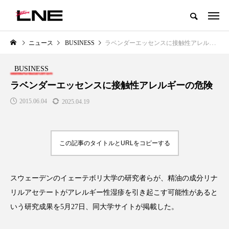
グローバルビューティ＆ヘルスケアビジネス誌
ニュース
BUSINESS
ラベンダーエッセンスに接触性アレルギーの危険
NEW POST
カテゴリー毎の最新記事
BUSINESS
LIFESTYLE
BUSINESS
ラベンダーエッセンスに接触性アレルギーの危険
2015.06.04
2025.04.19
この記事のタイトルとURLをコピーする
スウェーデンのイェーテボリ大学の研究者らが、精油の成分リナ
SNSの「加工顔」と美容医療｜AI
GWI調査から読み解く2030年の
」
がもたらす可能性とこれから
都市型スパ――身近なウェルネ
リルアセテートがアレルギー性湿疹を引き起こす可能性があると
の次世代モデル
2026.07.13
いう研究成果を5月27日、同大学サイトが掲載した。
2026.08.06