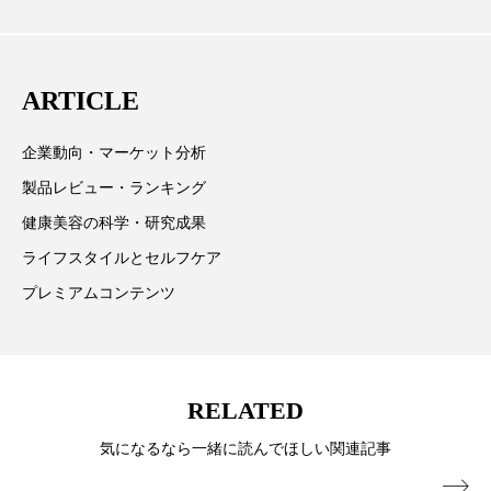
欧州の海外メーカー、ブランドの動向、海外市場の動
パーフェクト株式会社
バイオハッキング
向、新規ビジネスモデルなどを担当。現在はロンドン
バイオミメティクス
バイオミメティック
に在住
ARTICLE
バクチオール
バリア機能
ハロウィ
企業動向・マーケット分析
ハロウィン後スキンケア
製品レビュー・ランキング
健康美容の科学・研究成果
ハロウィン翌日 肌リセット
ヒアルロン酸
ライフスタイルとセルフケア
ビジネスモデル
ビタミンC誘導体
ファシア
プレミアムコンテンツ
ファスティング
フィトレチノール
プチ断食
ブルーオーシャン
RELATED
フレグランス 冬
プロンプト
ヘアケア
気になるなら一緒に読んでほしい関連記事
