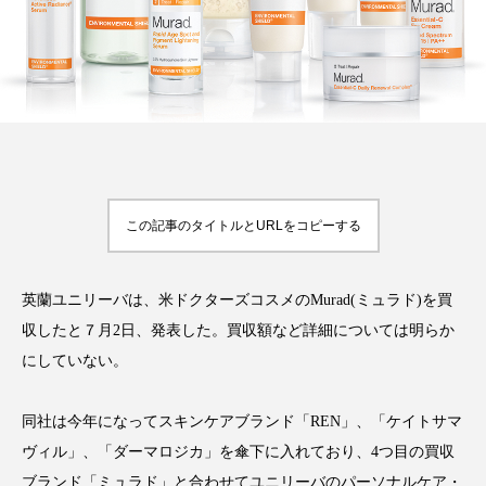
FEATURED
注目の企画
TAG LIST
この記事のタイトルとURLをコピーする
タグ一覧
AI
B2B
BeautyTech
ChatGPT
英蘭ユニリーバは、米ドクターズコスメのMurad(ミュラド)を買
収したと７月2日、発表した。買収額など詳細については明らか
Gemini
Instagram
SaaS
SNS
にしていない。
TikTok
アスタキサンチン
同社は今年になってスキンケアブランド「REN」、「ケイトサマ
ヴィル」、「ダーマロジカ」を傘下に入れており、4つ目の買収
アスレジャーコスメ
アレルギー
アロマ
ブランド「ミュラド」と合わせてユニリーバのパーソナルケア・