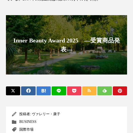
クローズアップ
ケーススタディ
コグニティブヘルス
コスト削減
コネクテッド・ビューティ
コミュニケーション
Inner Beauty Award 2025 ―受賞商品発
コルチゾール
サステナビリティ
表―
サステナブル美容
サプライチェーン
サプリ
サロンクレンジング
サロン戦略
サロン経営
サロン連略
シャネル
スカルプ クレンジング 頻度
スカルプケア
投稿者:
ヴァレリー・康子
スキンケア
スキンケア 習慣
BUSINESS
スキンケアルーティン
ストレス
スパ
国際市場