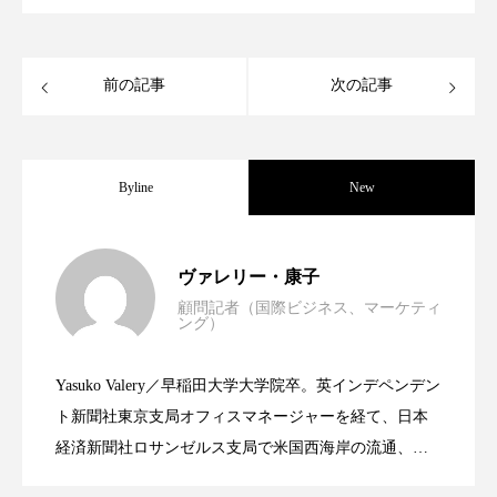
スマートウォッチ
スマートパッチ
前の記事
次の記事
スマートリング
セーフプレイス
セラミド
セラミド保湿
セルフケア
Byline
New
ソーシャルウェルネス
ソーシャルコマース
タンパク質
ディープクレンジング
世界の化粧品市場2025年展望：P&G・
2025.06.11
ヴァレリー・康子
デジタルデトックス
デトックス
顧問記者（国際ビジネス、マーケティ
ング）
資生堂、「女性研究者サイエンスグラン
2023.06.30
LVMH・ロレアルの戦略と日本企業の課
ドライヤー 温度 髪 ダメージ
ナイアシンアミド
Yasuko Valery／早稲田大学大学院卒。英インデペンデン
ナイトプロテイン
ナイトルーティン 金木犀
米バイオテクノロジー企業アミリス、
2023.06.29
ト」の第16回受賞者決定
ト新聞社東京支局オフィスマネージャーを経て、日本
題
経済新聞社ロサンゼルス支局で米国西海岸の流通、産
パーソナライズ
バーチャルメイク
業分野を専門に記者経験を積む。本紙では主に、米国
CEO退任と世界的な人員削除を発表