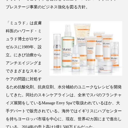
アンチエイジング
アンチソリチュード
プレステージ事業のビジネス強化を図る方針。
インタビュー
インナービューティー 冷え
「ミュラド」は皮膚
科医のハワード・ミ
インナービューティーアワード2025受賞商品
ュラド博士がロサン
ウェアラブルデバイス
ウェルネス
ゼルスに1989年、設
立。にきび治療から
ウェルビーイング
エイジングケア
アンチエイジングま
でさまざまなスキン
エクソソーム
オーガニック
オゾン
ケアの問題に対処す
るため抗酸化剤、抗炎症剤、水分補給のユニークなレシピを開発
カウンセラー
カウンセリング
してきた。同社のスキンケアラインは、全米でスパのフランチャ
カカイオイル
ガジェット
キーワード
イズ展開をしているMassage Envy Spaで取扱われているほか、大
手デパートで販売されている。海外ではイギリスにハブセンター
クルエルティフリー
クレンジング
を持ちヨーロッパ市場を中心に、現在、世界42カ国にまで進出し
ている。2014年の売上高は1億1,500万ドルだった。