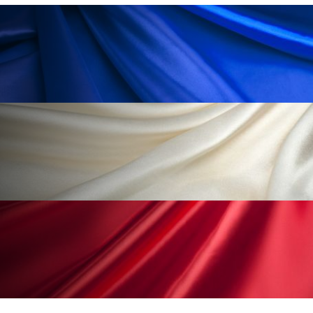
ローカル
ロンジェビティ
下半身美容
乾燥 対策 冬 スキンケア
乾燥対策
乾燥肌対策
他者との再接続
企業・経済
価格改定
保湿
保湿と香り
保湿成分
健康寿命
光老化
免疫 肌
冬 UVケア
冬 美容 習慣
冬 髪 ツヤ 出す 方法
冬 髪 乾燥 改善 方法
冬スキンケア
冬の乾燥肌
冬の印象美
冬の準備
冬美容
冷え対策