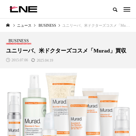
グローバルビューティ＆ヘルスケアビジネス誌
ニュース
BUSINESS
ユニリーバ、米ドクターズコスメ「Murad」買収
NEW POST
カテゴリー毎の最新記事
BUSINESS
LIFESTYLE
BUSINESS
ユニリーバ、米ドクターズコスメ「Murad」買収
2015.07.06
2025.04.19
SNSの「加工顔」と美容医療｜AI
GWI調査から読み解く2030年の
」
がもたらす可能性とこれから
都市型スパ――身近なウェルネ
の次世代モデル
2026.07.13
2026.08.06