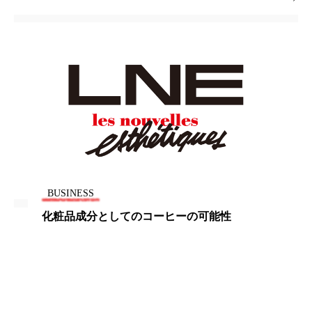
ペアトリートメント
ヘッドスパ
ヘルスケア
ヘルスビューティー
ポジショニング
ボディケア
ホルモン
マーケティング
マイクロスパ
マネジメント
むくみ対策
むくみ改善
メンズスキンケア
メンタルケア
BUSINESS
メンタルヘルス
ライフスタイル
化粧品成分としてのコーヒーの可能性
リカバリー
リカバリーウェア
リサーチ
リナロール 効果
リラクゼーション
リラックス効果
レチナール
レチノール