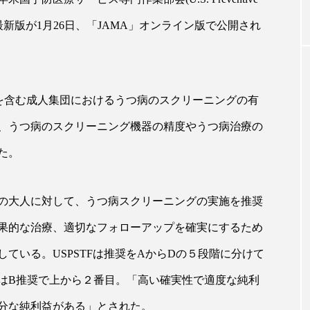
）勧告声明の最新版が1月26日、「JAMA」オンライン版で公開され
｜AI
GWI調査から読み解く2030年の都
青山メ
ら
市型スパ――身近なウェルネスの
玲 院
次世代モデル
見が切
療の新
2026.08.06
性を含む成人集団におけるうつ病のスクリーニングの有
2026
、うつ病のスクリーニング機器の精度やうつ病治療の
た。
FEATURED
ての大人に対して、うつ病スクリーニングの実施を推奨
果的な治療、適切なフォローアップを確実にするため
注目の企画
ている。USPSTFは推奨をAからDの５段階に分けて
はB推奨で上から２番目。「高い確実性で適度な純利
分な純利益がある」とされた。