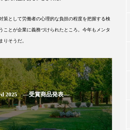
ルス対策として労働者の心理的な負担の程度を把握する検
TAG LIST
行うことが企業に義務づけられたところ。今年もメンタ
タグ一覧
まりそうだ。
ChatGPT
Gemini
Instagram
SaaS
SN
ジャーコスメ
アレルギー
アロマ
アンチエイジン
 Award 2025 ―受賞商品発表―
ューティー 冷え
インナービューティーアワード2025受賞商品
ング
エイジングケア
エクソソーム
オーガニック
ング
カカイオイル
ガジェット
キーワード