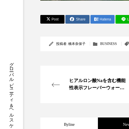
クレンジング
クローズア
コネクテッド・ビューティ
Post
Share
Hatena
L
サプライチェーン
サプリ
投稿者:
橋本奈保子
BUSINESS
スカルプ クレンジング 頻度
ストレス
スパ
ス
グローバルビューティ＆ヘルスケアビジネス誌
セラミド保湿
セルフケア
ヒアルロン酸Naを含む機能
性表示フレーバーウォータ
ディープクレンジング
デ
ー誕生
ナイトプロテイン
ナイト
バイオハッキング
バイオ
Byline
Ne