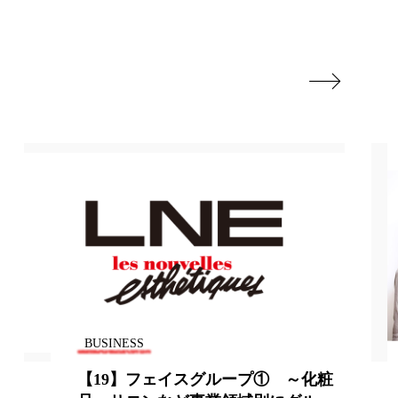
地政学リスク
廃棄ロス
成分

日焼け止め
温活女子
温活習慣
語辞典
男性美容
筋膜
精油
ネス
美容医療
ル
肌バリア
BUSINESS
ウェルネス
酷暑
 ～化粧
2016準ミス・インターナショナル日