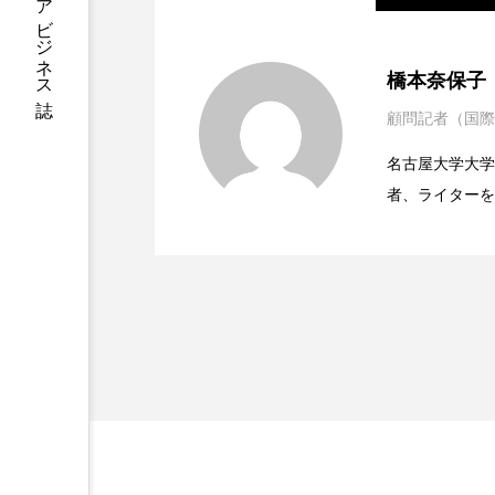
ハロウィン後スキンケア
2023.06.30
男性・家族歴・重症度で
ファシア
ファスティング
橋本奈保子
プロンプト
ヘアケア
顧問記者（国際
2023.06.29
ニキビへの新技術Photopneum
ポジショニング
ボディケ
名古屋大学大学院、英国
者、ライターを
2023.06.28
時間制限食とカロリー制
むくみ対策
むくみ改善
医学・化学関連
ィレクターとし
リカバリー
リカバリーウ
容医療、化学、
レチナール
レチノール
乾燥対策
乾燥肌対策
健康寿命
光老化
冬スキンケア
冬の乾燥肌