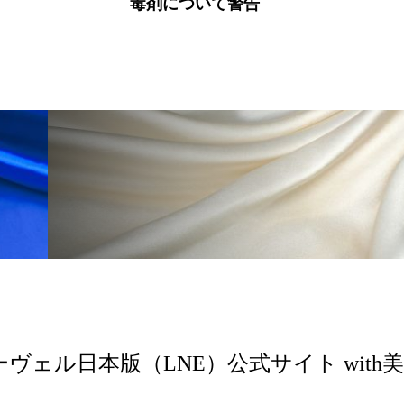
品、サロンなど事業領域別に
 香り 効果
需要予測
頭皮 保湿 ミスト おすすめ
プ会社8社を設立～
香料
香水 レイヤリング
香水の持続
高市
リア機能 とは
ーヴェル日本版（LNE）公式サイト with