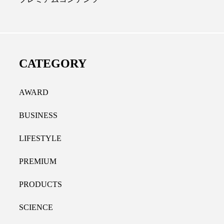
ディカルクリニック｜本郷
レチノール代替成分と
長：内科と循環器専門医の知
オールやレチナールなど
り拓く、再生医療と統合医
果と活用法
CATEGORY
たな価値
2026.07.30
.04.28
AWARD
BUSINESS
LIFESTYLE
PREMIUM
PRODUCTS
SCIENCE