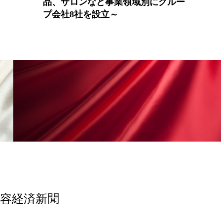
グルー
本代表 下北沢で「断髪式」
香り
香り メンタルケア
政権
高齢社会
美容経済新聞