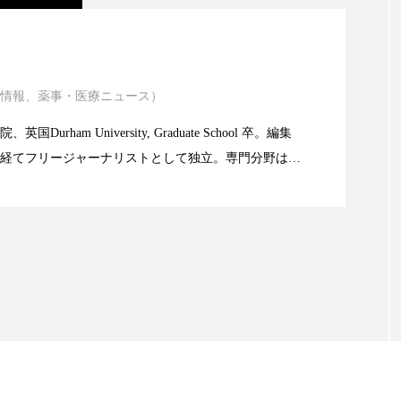
ハロウィン翌日 肌リセット
ヒアルロン酸
ビジネスモデ
ニキビ瘢痕有病率に差異
フィトレチノール
プチ断食
ブルーオーシャン
ペアトリートメント
ヘッドスパ
ヘルスケア
ヘ
情報、薬事・医療ニュース）
atic Technology
ア
ホルモン
マーケティング
マイクロスパ
Durham University, Graduate School 卒。編集
経てフリージャーナリストとして独立。専門分野は、
限食の減量効果に差なし
メンズスキンケア
メンタルケア
メンタルヘルス
。また、同分野を中心に翻訳、ウェブコンテンツ・デ
ても活躍中。 本誌では主に、米国欧州を中心に先端美
ェア
リサーチ
リナロール 効果
リラクゼーション
米FDAなどの情報を担当。
ローカル
ロンジェビティ
下半身美容
乾燥 
他者との再接続
企業・経済
価格改定
保湿
免疫 肌
冬 UVケア
冬 美容 習慣
冬 髪 ツヤ 出す 
冬の印象美
冬の準備
冬美容
冷え対策