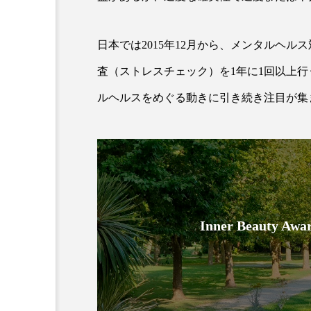
日本では2015年12月から、メンタルヘ
査（ストレスチェック）を1年に1回以上
ルヘルスをめぐる動きに引き続き注目が集
AI
B2B
BeautyTech
アスタキサンチン
アスレ
Inner Beauty
インタビュー
インナービ
ウェルネス
ウェルビーイ
カウンセラー
カウンセリ