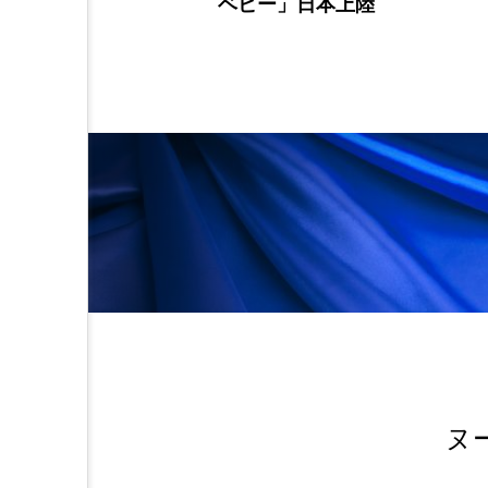
上陸
毒剤について警告
金木犀 スキンケア
金木犀
香りケア
香りの重ね使い
髪 静電気 冬 対策
髪のバ
ヌ