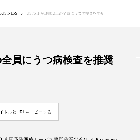
BUSINESS
USPSTFが18歳以上の全員にうつ病検査を推奨
NEW POST
カテゴリー毎の最新記事
上の全員にうつ病検査を推奨
BUSINESS
PR
イトルとURLをコピーする
予防医療サービス専門作業部会(U.S. Preventive