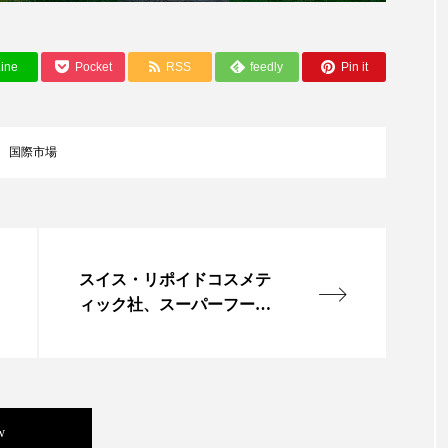
ップ
ケーススタディ
コグニティブヘルス
コスト
コミュニケーション
コルチゾール
サステナビリティ
ine
Pocket
RSS
feedly
Pin it
サロンクレンジング
サロン戦略
サロン経営
国際市場
スカルプケア
スキンケア
スキンケア 習慣
ス
マートウォッチ
スマートパッチ
スマートリング
セ
ソーシャルウェルネス
ソーシャルコマース
タン
スイス・リポイドコスメテ
ィック社、スーパーフード
ジタルデトックス
デトックス
ドライヤー 温度 髪 ダメー
からスキンケア用植物エキ
スを開発
ルーティン 金木犀
パーソナライズ
バーチャルメイク
ミメティクス
バイオミメティック
バクチオール
w