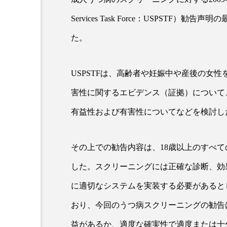
Services Task Force：USPSTF
超が「ながら美容」を実
SNSの「加工顔」と美容医療
た。
を有効に使いたい」が9
がもたらす可能性とこれか
2026.07.13
9
USPSTFは、高齢者や妊娠中や産後の女
害性に関するエビデンス（証拠）について
有益性および有害性についてなどを検討し
その上での勧告内容は、18歳以上のすべ
した。スクリーニングには正確な診断、効
に適切なシステムを実装する必要があるとし
おり、今回のうつ病スクリーニングの勧告
益があるか、適度な確実性で適度または十