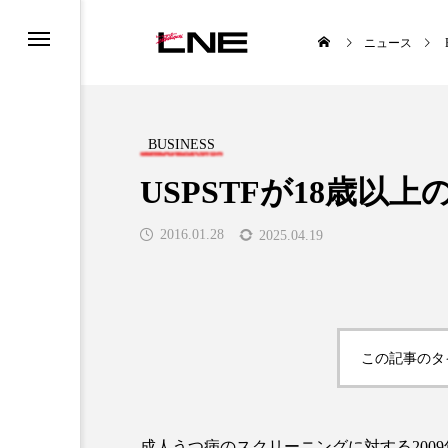
ニュース
BUSINESS
USPSTFが18歳以
2016.01.28
2025.04.19
UCTS
LIFESTYLE
この記事のタ

成人うつ病のスクリーニングに対する2009年米国