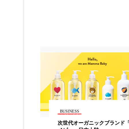
加工アプリ
加工フィルタ
外出控え
夜 スキンケア 
技術経営
技術転用
時間制限食
東洋医学
為替相場
熱中症対策
画像解析
発酵
睡
素髪ケア やり方
紫外線
美容業界
美的感覚
BUSINESS
肌荒れ防止
脳
自
ニックブランド「ママ
FDA、飲料水の容器