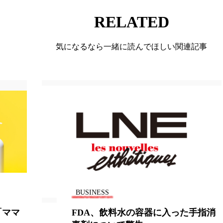
RELATED
ー
加工顔
労働環境
国内市場
国際市場
香り
孤独
巡らせるケア
巡りケア
差別化
気になるなら一緒に読んでほしい関連記事
抗酸化
抗酸化ケア
断食
新商品
日中関係
梅雨
棚卸資産
汗ケア
温活スキンケア
物流問題
特殊メイク
猛暑
生物模倣
用
眠
睡眠 美容 金木犀
睡眠美容
秋
秋 冷え
対策
美容
美容テック
美容と政治
美容ビジ
美肌習慣
美脚習慣
老化
肌ケア
肌トラブ
BUSINESS
律神経
花王
血行促進
過剰在庫
都市型美容
に入った手指消
【19】フェイスグループ①