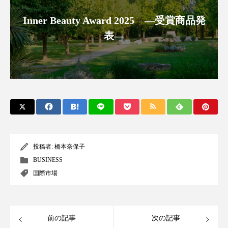
クローズアップ
ケーススタディ
Inner Beauty Award 2025 ―受賞商品発
コグニティブヘルス
コスト削減
表―
コネクテッド・ビューティ
コミュニケーション
コルチゾール
サステナビリティ
サステナブル美容
サプライチェーン
サプリ
サロンクレンジング
サロン戦略
投稿者:
橋本奈保子
サロン経営
サロン連略
シャネル
BUSINESS
スカルプ クレンジング 頻度
スカルプケア
国際市場
スキンケア
スキンケア 習慣
前の記事
次の記事
スキンケアルーティン
ストレス
スパ