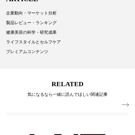
パーフェクト株式会社
バイオハッキング
企業動向・マーケット分析
バイオミメティクス
バイオミメティック
製品レビュー・ランキング
健康美容の科学・研究成果
バクチオール
バリア機能
ハロウィ
ライフスタイルとセルフケア
ハロウィン後スキンケア
プレミアムコンテンツ
ハロウィン翌日 肌リセット
ヒアルロン酸
ビジネスモデル
ビタミンC誘導体
ファシア
RELATED
ファスティング
フィトレチノール
気になるなら一緒に読んでほしい関連記事

プチ断食
ブルーオーシャン
フレグランス 冬
プロンプト
ヘアケア