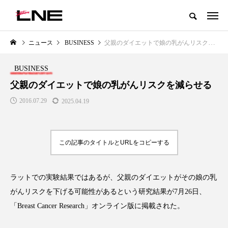
グローバルビューティ＆ヘルスケアビジネス誌
ニュース
BUSINESS
父親のダイエットで娘の乳がんリスクを減らせる
NEW POST
カテゴリー毎の最新記事
BUSINESS
LIFESTYLE
BUSINESS
父親のダイエットで娘の乳がんリスクを減らせる
2016.07.29
2025.04.19
この記事のタイトルとURLをコピーする
ラットでの実験結果ではあるが、父親のダイエットがその娘の乳
SNSの「加工顔」と美容医療｜AI
GWI調査から読み解く2030年の
」
がもたらす可能性とこれから
都市型スパ――身近なウェルネ
がんリスクを下げる可能性があるという研究結果が7月26日、
の次世代モデル
2026.07.13
「Breast Cancer Research」オンライン版に掲載された。
2026.08.06