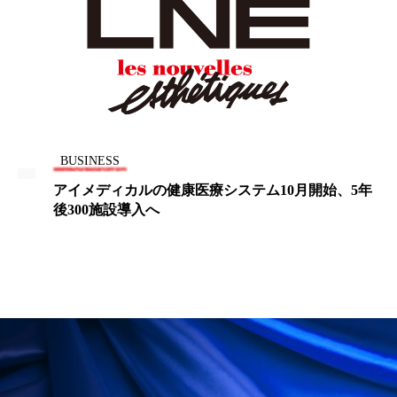
ペアトリートメント
ヘッドスパ
ヘルスケア
ヘルスビューティー
ポジショニング
ボディケア
ホルモン
マーケティング
マイクロスパ
BUSINESS
マネジメント
むくみ対策
むくみ改善
アイメディカルの健康医療システム10月開始、5年
後300施設導入へ
メンズスキンケア
メンタルケア
メンタルヘルス
ライフスタイル
リカバリー
リカバリーウェア
リサーチ
リナロール 効果
リラクゼーション
リラックス効果
レチナール
レチノール