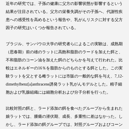
近年の研究では、子孫の健康に父方の影響状態が影響するという
結果が注目されている。父方の栄養失調がその子孫へ、代謝性疾
患への感受性を高めるという報告や、乳がんリスクに対する父方
因子の研究はいくつか報告されている。
FEATURED
注目の企画
ブラジル、サンパウロ大学の研究者らによるこの実験は、成熟期
（思春期）前の雄のラットに高飽和脂肪のラードを加えた餌と、
TAG LIST
不和脂肪のコーン油を加えた餌のどちらかを与えて行われた。比
タグ一覧
較はエネルギーの16％を脂肪からのものとする餌とした。この実
験ラットを父とする雌ラットには市販の一般的な餌を与え、7,12-
AI
B2B
BeautyTech
ChatGPT
dimethylbenz[a]anthracene誘発ラット乳がんモデルとした。精子細
胞および乳腺組織には細胞分析および分子分析を行った。
Gemini
Instagram
SaaS
SNS
TikTok
アスタキサンチン
比較対照の餌と、ラード添加の餌を食べたグループから生まれた
娘ラットでは、腫瘍の潜伏期、成長、多重性に差はなかった。し
アスレジャーコスメ
アレルギー
アロマ
かし、ラード添加の餌グループでは、対照グループおよびコーン