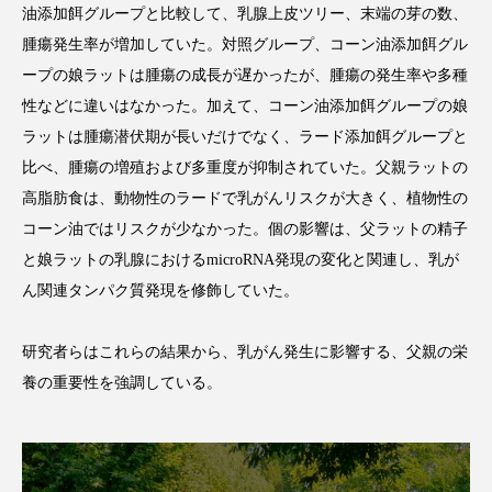
油添加餌グループと比較して、乳腺上皮ツリー、末端の芽の数、
アンチエイジング
アンチソリチュード
腫瘍発生率が増加していた。対照グループ、コーン油添加餌グル
インタビュー
インナービューティー 冷え
ープの娘ラットは腫瘍の成長が遅かったが、腫瘍の発生率や多種
性などに違いはなかった。加えて、コーン油添加餌グループの娘
インナービューティーアワード2025受賞商品
ラットは腫瘍潜伏期が長いだけでなく、ラード添加餌グループと
比べ、腫瘍の増殖および多重度が抑制されていた。父親ラットの
ウェアラブルデバイス
ウェルネス
高脂肪食は、動物性のラードで乳がんリスクが大きく、植物性の
コーン油ではリスクが少なかった。個の影響は、父ラットの精子
ウェルビーイング
エイジングケア
と娘ラットの乳腺におけるmicroRNA発現の変化と関連し、乳が
エクソソーム
オーガニック
オゾン
ん関連タンパク質発現を修飾していた。
カウンセラー
カウンセリング
研究者らはこれらの結果から、乳がん発生に影響する、父親の栄
養の重要性を強調している。
カカイオイル
ガジェット
キーワード
クルエルティフリー
クレンジング