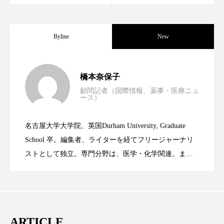
スマートウォッチ
スマートパッチ
Byline
New
スマートリング
セーフプレイス
セラミド
セラミド保湿
セルフケア
男性・家族歴・重症度でニキビ瘢痕有病
2023.06.30
橋本奈保子
ソーシャルウェルネス
ソーシャルコマース
顧問記者（国際情報、薬事・医療ニュ
ース）
ニキビへの新技術Photopneumatic
2023.06.29
率に差異
タンパク質
ディープクレンジング
名古屋大学大学院、英国Durham University, Graduate
デジタルデトックス
デトックス
時間制限食とカロリー制限食の減量効果
2023.06.28
Technology
School 卒。編集者、ライターを経てフリージャーナリ
ストとして独立。専門分野は、医学・化学関連。ま
ドライヤー 温度 髪 ダメージ
ナイアシンアミド
た、同分野を中心に翻訳、ウェブコンテンツ・ディレ
に差なし
クターとしても活躍中。 本誌では主に、米国欧州を中
ナイトプロテイン
ナイトルーティン 金木犀
心に先端美容医療、化学、米FDAなどの情報を担当。
パーソナライズ
バーチャルメイク
ARTICLE