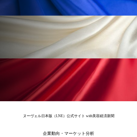
ローカル
ロンジェビティ
下半身美容
乾燥 対策 冬 スキンケア
乾燥対策
乾燥肌対策
他者との再接続
企業・経済
価格改定
保湿
保湿と香り
保湿成分
健康寿命
光老化
免疫 肌
冬 UVケア
冬 美容 習慣
冬 髪 ツヤ 出す 方法
冬 髪 乾燥 改善 方法
冬スキンケア
冬の乾燥肌
冬の印象美
ヌーヴェル日本版（LNE）公式サイト with美容経済新聞
冬の準備
冬美容
冷え対策
企業動向・マーケット分析