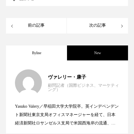
スマートウォッチ
スマートパッチ
スマートリング
セーフプレイス
セラミド
前の記事
次の記事
セラミド保湿
セルフケア
ソーシャルウェルネス
ソーシャルコマース
Byline
New
タンパク質
ディープクレンジング
世界の化粧品市場2025年展望：P&G・
2025.06.11
ヴァレリー・康子
デジタルデトックス
デトックス
顧問記者（国際ビジネス、マーケティ
ング）
資生堂、「女性研究者サイエンスグラン
2023.06.30
LVMH・ロレアルの戦略と日本企業の課
ドライヤー 温度 髪 ダメージ
ナイアシンアミド
Yasuko Valery／早稲田大学大学院卒。英インデペンデン
ナイトプロテイン
ナイトルーティン 金木犀
米バイオテクノロジー企業アミリス、
2023.06.29
ト」の第16回受賞者決定
ト新聞社東京支局オフィスマネージャーを経て、日本
題
経済新聞社ロサンゼルス支局で米国西海岸の流通、産
パーソナライズ
バーチャルメイク
業分野を専門に記者経験を積む。本紙では主に、米国