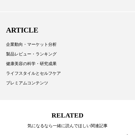
CEO退任と世界的な人員削除を発表
パーフェクト株式会社
バイオハッキング
欧州の海外メーカー、ブランドの動向、海外市場の動
向、新規ビジネスモデルなどを担当。現在はロンドン
バイオミメティクス
バイオミメティック
に在住
ARTICLE
バクチオール
バリア機能
ハロウィ
企業動向・マーケット分析
ハロウィン後スキンケア
製品レビュー・ランキング
ハロウィン翌日 肌リセット
ヒアルロン酸
健康美容の科学・研究成果
ライフスタイルとセルフケア
ビジネスモデル
ビタミンC誘導体
ファシア
プレミアムコンテンツ
ファスティング
フィトレチノール
プチ断食
ブルーオーシャン
RELATED
フレグランス 冬
プロンプト
ヘアケア
気になるなら一緒に読んでほしい関連記事