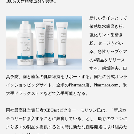
100％天然植物成分で製造。
アンチエイジング
アンチソリチュード
新しいラインとして
インタビュー
インナービューティー 冷え
敏感塩水歯磨き粉、
インナービューティーアワード2025受賞商品
強化ミント歯磨き
粉、セージうがい
ウェアラブルデバイス
ウェルネス
薬、急性リップケア
の4製品をリリース
ウェルビーイング
エイジングケア
する。歯垢除去、口
臭予防、歯と歯茎の健康維持をサポートする。同社の公式オンラ
エクソソーム
オーガニック
オゾン
インショッピングサイト、全米のPharmaca店、Pharmaca.com、米
カウンセラー
カウンセリング
大手ドラックストアなどで入手可能となる。
カカイオイル
ガジェット
キーワード
同社最高経営責任者(CEO)のビクター・モリソン氏は、「新規カ
テゴリーに参入することに興奮している」とし、既存のファンに
クルエルティフリー
クレンジング
より多くの製品を提供すると同時に新たな顧客開拓に取り組みた