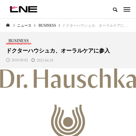
グローバルビューティ＆ヘルスケアビジネス誌
ニュース
BUSINESS
ドクターハウシュカ、オーラルケアに参入
NEW POST
カテゴリー毎の最新記事
BUSINESS
LIFESTYLE
BUSINESS
ドクターハウシュカ、オーラルケアに参入
2016.09.02
2025.04.19
SNSの「加工顔」と美容医療｜AI
GWI調査から読み解く2030年の
」
がもたらす可能性とこれから
都市型スパ――身近なウェルネ
の次世代モデル
2026.07.13
2026.08.06