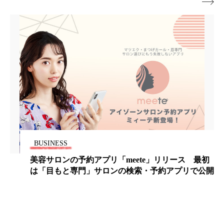
ペアトリートメント
ヘッドスパ

ヘルスケア
ヘルスビューティー
ポジショニング
ボディケア
ホルモン
マーケティング
マイクロスパ
マネジメント
むくみ対策
むくみ改善
メンズスキンケア
メンタルケア
BUSINESS
メンタルヘルス
ライフスタイル
美容サロンの予約アプリ「meete」リリース 最初
リカバリー
リカバリーウェア
リサーチ
は「目もと専門」サロンの検索・予約アプリで公開
リナロール 効果
リラクゼーション
リラックス効果
レチナール
レチノール