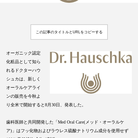
FEATURED
この記事のタイトルとURLをコピーする
注目の企画
オーガニック認定
化粧品として知ら
TAG LIST
タグ一覧
れるドクターハウ
シュカは、新しく
AI
B2B
BeautyTech
ChatGPT
オーラルケアライ
ンの販売を今秋よ
Gemini
Instagram
SaaS
SNS
り全米で開始すると8月30日、発表した。
TikTok
アスタキサンチン
歯科医師と共同開発した「Med Oral Care(メッド・オーラルケ
アスレジャーコスメ
アレルギー
アロマ
ア)」はフッ化物およびラウレス硫酸ナトリウム成分を使用せず