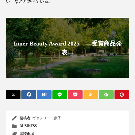
クローズアップ
ケーススタディ
い、などと述べている。
コグニティブヘルス
コスト削減
コネクテッド・ビューティ
コミュニケーション
Inner Beauty Award 2025 ―受賞商品発
コルチゾール
サステナビリティ
表―
サステナブル美容
サプライチェーン
サプリ
サロンクレンジング
サロン戦略
サロン経営
サロン連略
シャネル
スカルプ クレンジング 頻度
スカルプケア
スキンケア
スキンケア 習慣
投稿者:
ヴァレリー・康子
BUSINESS
スキンケアルーティン
ストレス
スパ
国際市場