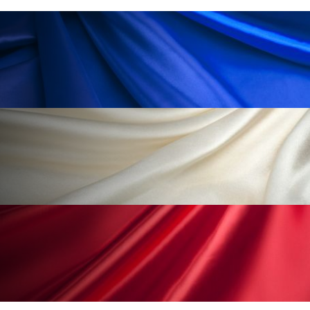
ローカル
ロンジェビティ
下半身美容
乾燥 対策 冬 スキンケア
乾燥対策
乾燥肌対策
他者との再接続
企業・経済
価格改定
保湿
保湿と香り
保湿成分
健康寿命
光老化
免疫 肌
冬 UVケア
冬 美容 習慣
冬 髪 ツヤ 出す 方法
冬 髪 乾燥 改善 方法
冬スキンケア
冬の乾燥肌
冬の印象美
冬の準備
冬美容
冷え対策