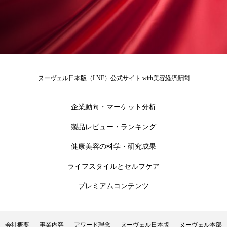
ペアトリートメント
ヘッドスパ
ヘルスケア
ヘルスビューティー
ポジショニング
ボディケア
ホルモン
マーケティング
マイクロスパ
ヌーヴェル日本版（LNE）公式サイト with美容経済新聞
マネジメント
むくみ対策
むくみ改善
企業動向・マーケット分析
メンズスキンケア
メンタルケア
製品レビュー・ランキング
メンタルヘルス
ライフスタイル
健康美容の科学・研究成果
ライフスタイルとセルフケア
リカバリー
リカバリーウェア
リサーチ
プレミアムコンテンツ
リナロール 効果
リラクゼーション
リラックス効果
レチナール
レチノール
会社概要
事業内容
アワード理念
ヌーヴェル日本版
ヌーヴェル本部