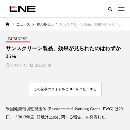
グローバルビューティ＆ヘルスケアビジネス誌
ニュース
BUSINESS
サンスクリーン製品、効果が見られたのはわずか25%
NEW POST
カテゴリー毎の最新記事
BUSINESS
LIFESTYLE
BUSINESS
サンスクリーン製品、効果が見られたのはわずか
25%
2013.05.22
2025.04.19
この記事のタイトルとURLをコピーする
SNSの「加工顔」と美容医療｜AI
GWI調査から読み解く2030年の
」
がもたらす可能性とこれから
都市型スパ――身近なウェルネ
米国健康環境監視団体
(Environmental Working Group: EWG)
は
20
の次世代モデル
2026.07.13
日、「
2013
年度 日焼け止めに関する報告」を発表した。
2026.08.06