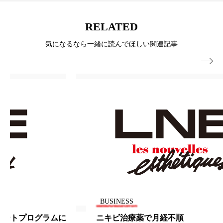
スマートウォッチ
スマートパッチ
RELATED
スマートリング
セーフプレイス
セラミド
気になるなら一緒に読んでほしい関連記事

セラミド保湿
セルフケア
ソーシャルウェルネス
ソーシャルコマース
タンパク質
ディープクレンジング
デジタルデトックス
デトックス
ドライヤー 温度 髪 ダメージ
ナイアシンアミド
ナイトプロテイン
ナイトルーティン 金木犀
BUSINESS
パーソナライズ
バーチャルメイク
に
ニキビ治療薬で月経不順