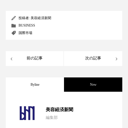
アンチエイジング
アンチソリチュード
投稿者:
美容経済新聞
インタビュー
インナービューティー 冷え
BUSINESS
インナービューティーアワード2025受賞商品
国際市場
ウェアラブルデバイス
ウェルネス
前の記事
次の記事
ウェルビーイング
エイジングケア
エクソソーム
オーガニック
オゾン
Byline
New
カウンセラー
カウンセリング
カカイオイル
ガジェット
キーワード
パーフェクト社の「AI美容」事例｜「死
2026.08.04
美容経済新聞
クルエルティフリー
クレンジング
編集部
花王、化粧品事業で棚卸資産38%削減
2026.07.28
の谷」克服と酷暑を商機に変えるB2B