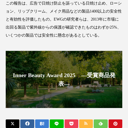
この報告は、広告で日焼け防止を謳っている日焼け止め、ローシ
ョン、リップクリーム、メイク用品などの製品
1400
以上の安全性
と有効性を評価したもの。
EWG
の研究者らは、
2013
年に市場に
出回る製品で紫外線からの保護が確認できたものはわずか
25%
、
FEATURED
注目の企画
いくつかの製品では安全性に懸念があるとしている。
TAG LIST
タグ一覧
Inner Beauty Award 2025 ―受賞商品発
AI
B2B
BeautyTech
ChatGPT
表―
Gemini
Instagram
SaaS
SNS
TikTok
アスタキサンチン
アスレジャーコスメ
アレルギー
アロマ