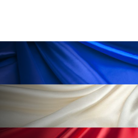
パーフェクト株式会社
バイオハッキング
バイオミメティクス
バイオミメティック
バクチオール
バリア機能
ハロウィ
ハロウィン後スキンケア
ハロウィン翌日 肌リセット
ヒアルロン酸
ビジネスモデル
ビタミンC誘導体
ファシア
ファスティング
フィトレチノール
プチ断食
ブルーオーシャン
フレグランス 冬
プロンプト
ヘアケア