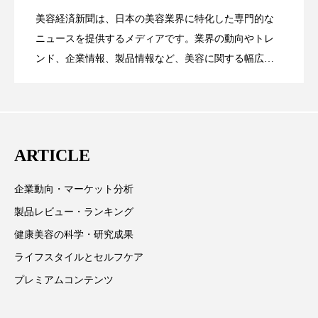
クローズアップ
ケーススタディ
美容経済新聞は、日本の美容業界に特化した専門的な
コグニティブヘルス
コスト削減
【技術転用】ポーラの『顔画像解析AI』
2026.07.20
――AI需要予測で猛暑の欠品と過剰在庫
ニュースを提供するメディアです。業界の動向やトレ
SaaSモデル
ンド、企業情報、製品情報など、美容に関する幅広い
コネクテッド・ビューティ
コミュニケーション
テーマを取り上げています。 編集部では、美容業界の
が猛暑の建設現場に選ばれる理由
を防ぐDX戦略
取材や情報収集、分析を行い、業界内外の最新情報を
コルチゾール
サステナビリティ
主に美容業界関係者に向けて発信しています。私たち
サステナブル美容
サプライチェーン
は「キレイをふやす」を企業理念として信頼性の高い
ARTICLE
情報提供を通じて美容業界の発展に貢献すべく努力し
サプリ
サロンクレンジング
サロン戦略
ています。
企業動向・マーケット分析
サロン経営
サロン連略
シャネル
製品レビュー・ランキング
健康美容の科学・研究成果
スカルプ クレンジング 頻度
スカルプケア
ライフスタイルとセルフケア
スキンケア
スキンケア 習慣
プレミアムコンテンツ
スキンケアルーティン
ストレス
スパ