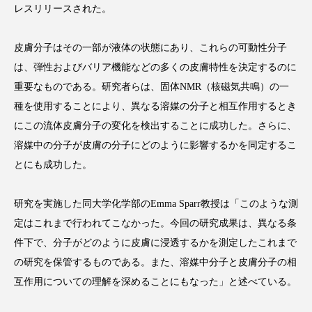
レスリリースされた。
皮膚分子はその一部が液体の状態にあり、これらの可動性分子
は、弾性およびバリア機能などの多くの皮膚特性を決定するのに
FEATURED
注目の企画
重要なものである。研究者らは、固体NMR（核磁気共鳴）の一
種を使用することにより、異なる溶媒の分子と相互作用するとき
にこの流体皮膚分子の変化を検出することに成功した。さらに、
TAG LIST
溶媒中の分子が皮膚の分子にどのように影響するかを同定するこ
タグ一覧
とにも成功した。
AI
B2B
BeautyTech
ChatGPT
研究を実施した同大学化学部のEmma Sparr教授は「このような測
定はこれまで行われてこなかった。今回の研究成果は、異なる条
Gemini
Instagram
SaaS
SNS
件下で、分子がどのように皮膚に浸透するかを測定したこれまで
TikTok
アスタキサンチン
の研究を保管するものである。また、溶媒中分子と皮膚分子の相
互作用についての理解を深めることにもなった」と述べている。
アスレジャーコスメ
アレルギー
アロマ