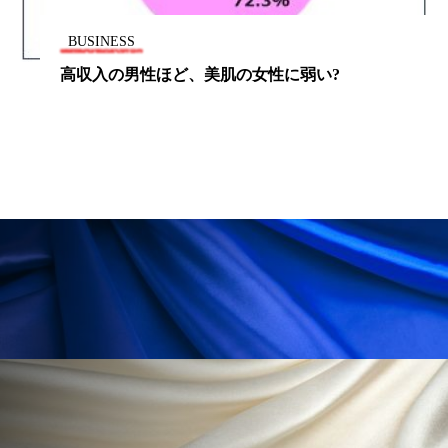
ペアトリートメント
ヘッドスパ
BUSINESS
ヘルスケア
ヘルスビューティー
高収入の男性ほど、美肌の女性に弱い?
ポジショニング
ボディケア
ホルモン
マーケティング
マイクロスパ
マネジメント
むくみ対策
むくみ改善
メンズスキンケア
メンタルケア
メンタルヘルス
ライフスタイル
リカバリー
リカバリーウェア
リサーチ
リナロール 効果
リラクゼーション
リラックス効果
レチナール
レチノール