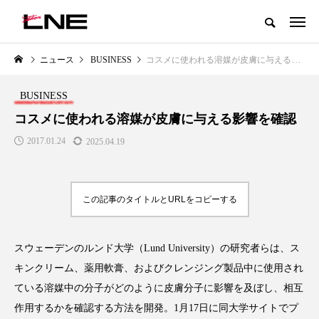
グローバルビューティ＆ヘルスケアビジネス誌
ニュース
BUSINESS
コスメに使われる溶媒が皮膚に与える影響を確認
NEW POST
カテゴリー毎の最新記事
BUSINESS
LIFESTYLE
BUSINESS
コスメに使われる溶媒が皮膚に与える影響を確認
2017.01.24
2025.04.19
この記事のタイトルとURLをコピーする
スウェーデンのルンド大学（Lund University）の研究者らは、ス
SNSの「加工顔」と美容医療｜AI
GWI調査から読み解く2030年の
」
がもたらす可能性とこれから
都市型スパ――身近なウェルネ
キンクリーム、薬用軟膏、およびクレンジング製品中に使用され
の次世代モデル
2026.07.13
ている溶媒中の分子がどのように皮膚分子に影響を及ぼし、相互
2026.08.06
作用するかを確認する方法を開発。1月17日に同大学サイトでプ