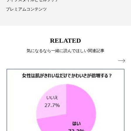
パーフェクト株式会社
バイオハッキング
プレミアムコンテンツ
バイオミメティクス
バイオミメティック
バクチオール
バリア機能
ハロウィ
RELATED
ハロウィン後スキンケア
気になるなら一緒に読んでほしい関連記事
ハロウィン翌日 肌リセット
ヒアルロン酸

ビジネスモデル
ビタミンC誘導体
ファシア
ファスティング
フィトレチノール
プチ断食
ブルーオーシャン
フレグランス 冬
プロンプト
ヘアケア