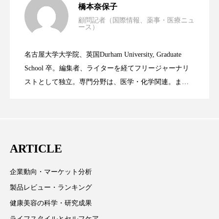
橋本奈保子
スマートウォッチ
スマートパッチ
顧問記者（国際情報、薬事・医療ニュ
ース）
ニキビへの新技術Photopneumatic
2023.06.29
率に差異
スマートリング
セーフプレイス
セラミド
名古屋大学大学院、英国Durham University, Graduate
セラミド保湿
セルフケア
時間制限食とカロリー制限食の減量効果
2023.06.28
Technology
School 卒。編集者、ライターを経てフリージャーナリ
ストとして独立。専門分野は、医学・化学関連。ま
ソーシャルウェルネス
ソーシャルコマース
た、同分野を中心に翻訳、ウェブコンテンツ・ディレ
に差なし
クターとしても活躍中。 本誌では主に、米国欧州を中
タンパク質
ディープクレンジング
心に先端美容医療、化学、米FDAなどの情報を担当。
デジタルデトックス
デトックス
ARTICLE
ドライヤー 温度 髪 ダメージ
ナイアシンアミド
企業動向・マーケット分析
ナイトプロテイン
ナイトルーティン 金木犀
製品レビュー・ランキング
健康美容の科学・研究成果
パーソナライズ
バーチャルメイク
ライフスタイルとセルフケア