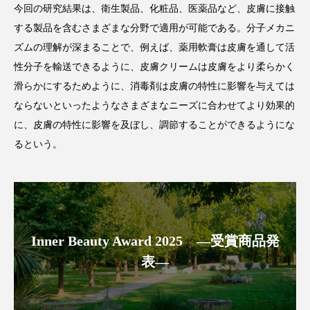
今回の研究結果は、衛生製品、化粧品、医薬品など、皮膚に接触
アンチエイジング
アンチソリチュード
する製品を含むさまざまな分野で適用が可能である。分子メカニ
インタビュー
インナービューティー 冷え
ズムの理解が深まることで、例えば、薬用軟膏は皮膚を通して活
性分子を輸送できるように、皮膚クリームは皮膚をより柔らかく
インナービューティーアワード2025受賞商品
滑らかにするためように、消毒剤は皮膚の特性に影響を与えては
ならないといったようなさまざまなニーズに合わせてより効果的
ウェアラブルデバイス
ウェルネス
に、皮膚の特性に影響を及ぼし、調節することができるようにな
るという。
ウェルビーイング
エイジングケア
エクソソーム
オーガニック
オゾン
カウンセラー
カウンセリング
Inner Beauty Award 2025 ―受賞商品発
カカイオイル
ガジェット
キーワード
表―
クルエルティフリー
クレンジング