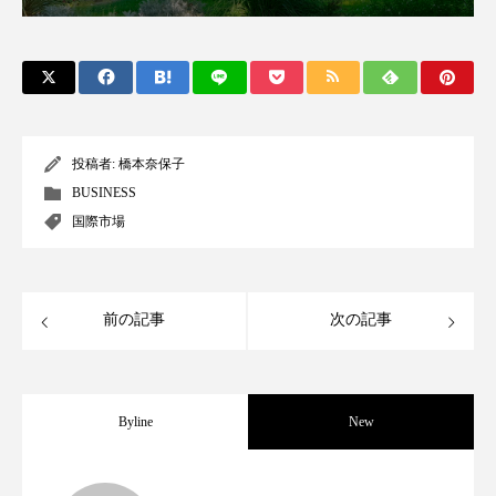
クローズアップ
ケーススタディ
コグニティブヘルス
コスト削減
コネクテッド・ビューティ
コミュニケーション
コルチゾール
サステナビリティ
投稿者:
橋本奈保子
BUSINESS
サステナブル美容
サプライチェーン
国際市場
サプリ
サロンクレンジング
サロン戦略
前の記事
次の記事
サロン経営
サロン連略
シャネル
スカルプ クレンジング 頻度
スカルプケア
Byline
New
スキンケア
スキンケア 習慣
スキンケアルーティン
ストレス
スパ
男性・家族歴・重症度でニキビ瘢痕有病
2023.06.30