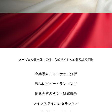
ローカル
ロンジェビティ
下半身美容
乾燥 対策 冬 スキンケア
乾燥対策
乾燥肌対策
他者との再接続
企業・経済
価格改定
保湿
保湿と香り
保湿成分
健康寿命
光老化
免疫 肌
ヌーヴェル日本版（LNE）公式サイト with美容経済新聞
冬 UVケア
冬 美容 習慣
企業動向・マーケット分析
冬 髪 ツヤ 出す 方法
冬 髪 乾燥 改善 方法
製品レビュー・ランキング
冬スキンケア
冬の乾燥肌
冬の印象美
健康美容の科学・研究成果
ライフスタイルとセルフケア
冬の準備
冬美容
冷え対策