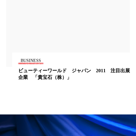
ローカル
ロンジェビティ
下半身美容
乾燥 対策 冬 スキンケア
乾燥対策
乾燥肌対策
他者との再接続
企業・経済
価格改定
保湿
保湿と香り
保湿成分
BUSINESS
健康寿命
光老化
免疫 肌
ビューティーワールド ジャパン 2011 注目出展
企業 「貴宝石（株）」
冬 UVケア
冬 美容 習慣
冬 髪 ツヤ 出す 方法
冬 髪 乾燥 改善 方法
冬スキンケア
冬の乾燥肌
冬の印象美
冬の準備
冬美容
冷え対策