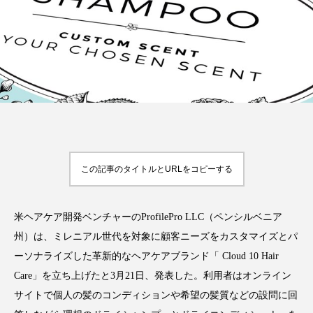
FEATURED
注目の企画
TAG LIST
タグ一覧
この記事のタイトルとURLをコピーする
AI
B2B
BeautyTech
ChatGPT
米ヘアケア開発ベンチャーのProfilePro LLC（ペンシルベニア
Gemini
Instagram
SaaS
SNS
州）は、ミレニアル世代を対象に顧客ニーズをカスタマイズとパ
ーソナライズした革新的なヘアケアブランド「 Cloud 10 Hair
TikTok
アスタキサンチン
Care」を立ち上げたと3月21日、発表した。利用者はオンライン
アスレジャーコスメ
アレルギー
アロマ
サイトで個人の髪のコンディションや希望の髪質などの設問に回