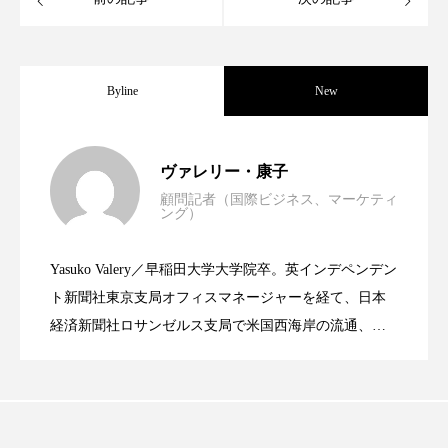
パーフェクト株式会社
バイオハッキング
バイオミメティクス
バイオミメティック
Byline
New
バクチオール
バリア機能
ハロウィ
世界の化粧品市場2025年展望：P&G・
2025.06.11
ハロウィン後スキンケア
ヴァレリー・康子
顧問記者（国際ビジネス、マーケティ
ハロウィン翌日 肌リセット
ヒアルロン酸
ング）
資生堂、「女性研究者サイエンスグラン
2023.06.30
LVMH・ロレアルの戦略と日本企業の課
ビジネスモデル
ビタミンC誘導体
ファシア
Yasuko Valery／早稲田大学大学院卒。英インデペンデン
米バイオテクノロジー企業アミリス、
2023.06.29
ト」の第16回受賞者決定
ト新聞社東京支局オフィスマネージャーを経て、日本
題
ファスティング
フィトレチノール
経済新聞社ロサンゼルス支局で米国西海岸の流通、産
プチ断食
ブルーオーシャン
業分野を専門に記者経験を積む。本紙では主に、米国
CEO退任と世界的な人員削除を発表
欧州の海外メーカー、ブランドの動向、海外市場の動
フレグランス 冬
プロンプト
ヘアケア
向、新規ビジネスモデルなどを担当。現在はロンドン
に在住