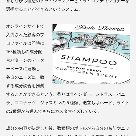
答しながら理想のドライシャンプーとドライコンディショナーを
アンチエイジング
アンチソリチュード
選択することができるというシステム。
インタビュー
インナービューティー 冷え
オンラインサイトで
インナービューティーアワード2025受賞商品
入力された顧客のプ
ロファイルは即時に
ウェアラブルデバイス
ウェルネス
165種類もの成分配
合パターンのデータ
ウェルビーイング
エイジングケア
ーベースに連動し、
各自のニーズに一致
エクソソーム
オーガニック
オゾン
する成分調合を推奨
カウンセラー
カウンセリング
することができるという。香りはラベンダー、シトラス、バニ
ラ、ココナッツ、ジャスミンの５種類、泡立ちはハード、ライト
カカイオイル
ガジェット
キーワード
の2種類から選んでさらにカスタマイズしていく。
クルエルティフリー
クレンジング
成分の内容が決定した後、数種類のボトルから自分の名前やニッ