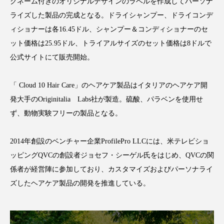
クローズアップ
ケーススタディ
クネーム付きのオリジナルデザインのラベルを作成してパーソナ
ライズした製品の完成となる。ドライシャンプー、ドライコンデ
コグニティブヘルス
コスト削減
ィショナーは各16.45ドル、シャンプー＆コンディショナーのセ
ット価格は25.95ドル、トライアルサイズのセット価格は8ドルで
コネクテッド・ビューティ
コミュニケーション
公式サイトにて販売開始。
コルチゾール
サステナビリティ
「 Cloud 10 Hair Care」のヘアケア製品はイタリアのヘアケア開
サステナブル美容
サプライチェーン
発大手のOriginitalia Labs社が製造。硫酸、パラベンを使用せ
ず、動物実験フリーの製品となる。
サプリ
サロンクレンジング
サロン戦略
2014年創設のベンチャー企業ProfilePro LLCには、米テレビショ
サロン経営
サロン連略
シャネル
ッピングQVCの創設者ジョセフ・シーゲル氏をはじめ、QVCの関
スカルプ クレンジング 頻度
スカルプケア
係者が経営陣に参加しており、カスタマイズおよびパーソナライ
ズしたヘアケア製品の開発を推進している。
スキンケア
スキンケア 習慣
スキンケアルーティン
ストレス
スパ