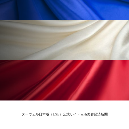
冷え性改善
加工アプリ
加工フィルター
加工顔
労働環境
国内市場
国際市場
地政学リスク
外出控え
夜 スキンケア 香り
孤独
巡らせるケア
巡りケア
差別化
廃棄ロス
成分
技術経営
技術転用
抗酸化
抗酸化ケア
断食
新商品
日中関係
日焼け止め
時間制限食
東洋医学
梅雨
棚卸資産
汗ケア
ヌーヴェル日本版（LNE）公式サイト with美容経済新聞
温活スキンケア
温活女子
温活習慣