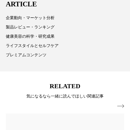
ペアトリートメント
ヘッドスパ
ARTICLE
ヘルスケア
ヘルスビューティー
企業動向・マーケット分析
製品レビュー・ランキング
ポジショニング
ボディケア
ホルモン
健康美容の科学・研究成果
マーケティング
マイクロスパ
ライフスタイルとセルフケア
プレミアムコンテンツ
マネジメント
むくみ対策
むくみ改善
メンズスキンケア
メンタルケア
メンタルヘルス
ライフスタイル
RELATED
気になるなら一緒に読んでほしい関連記事
リカバリー
リカバリーウェア
リサーチ

リナロール 効果
リラクゼーション
リラックス効果
レチナール
レチノール