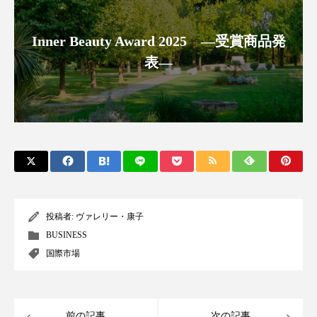
スマートウォッチ
スマートパッチ
Inner Beauty Award 2025 ―受賞商品発
スマートリング
セーフプレイス
セラミド
表―
セラミド保湿
セルフケア
ソーシャルウェルネス
ソーシャルコマース
タンパク質
ディープクレンジング
デジタルデトックス
デトックス
投稿者:
ヴァレリー・康子
ドライヤー 温度 髪 ダメージ
ナイアシンアミド
BUSINESS
国際市場
ナイトプロテイン
ナイトルーティン 金木犀
パーソナライズ
バーチャルメイク
前の記事
次の記事