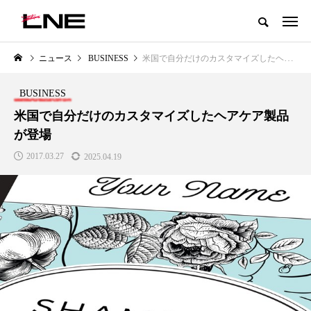
グローバルビューティ＆ヘルスケアビジネス誌
ニュース
BUSINESS
米国で自分だけのカスタマイズしたヘアケア製品が登場
NEW POST
カテゴリー毎の最新記事
BUSINESS
LIFESTYLE
BUSINESS
米国で自分だけのカスタマイズしたヘアケア製品
が登場
2017.03.27
2025.04.19
SNSの「加工顔」と美容医療｜AI
GWI調査から読み解く2030年の
」
がもたらす可能性とこれから
都市型スパ――身近なウェルネ
の次世代モデル
2026.07.13
2026.08.06