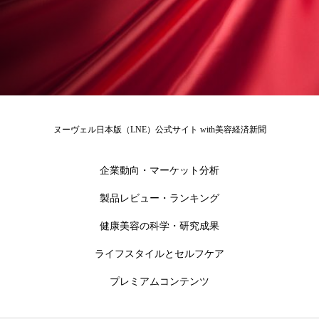
花王
血行促進
過剰在庫
都市型美容ウェルネス
酷暑
金木犀 スキンケア
金木犀 香り 効果
需要予測
頭皮 保湿 ミスト おすすめ
香り
ヌーヴェル日本版（LNE）公式サイト with美容経済新聞
香り メンタルケア
香りケア
企業動向・マーケット分析
香りの重ね使い
香料
香水 レイヤリング
製品レビュー・ランキング
健康美容の科学・研究成果
香水の持続
高市政権
高齢社会
ライフスタイルとセルフケア
髪 静電気 冬 対策
髪のバリア機能 とは
プレミアムコンテンツ