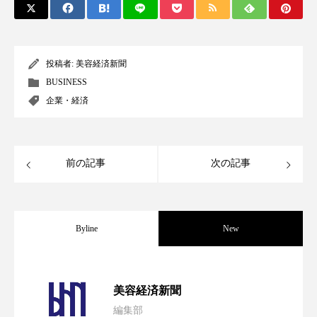
ペアトリートメント
ヘッドスパ
ヘルスケア
ヘルスビューティー
投稿者:
美容経済新聞
ポジショニング
ボディケア
ホルモン
BUSINESS
企業・経済
マーケティング
マイクロスパ
マネジメント
むくみ対策
むくみ改善
前の記事
次の記事
メンズスキンケア
メンタルケア
メンタルヘルス
ライフスタイル
Byline
New
リカバリー
リカバリーウェア
リサーチ
リナロール 効果
リラクゼーション
パーフェクト社の「AI美容」事例｜「死
2026.08.04
美容経済新聞
リラックス効果
レチナール
レチノール
編集部