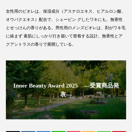
パーフェクト株式会社
バイオハッキング
女性用のビオレは、保湿成分（アスナロエキス、ヒアルロン酸、
バイオミメティクス
バイオミメティック
オウバクエキス）配合で、シェービン グしたワキにも。無香性
とせっけんの香りがある。男性用のメンズビオレは、剤がワキ毛
バクチオール
バリア機能
ハロウィ
に絡まず 素肌にしっかり行き届いて密着する設計。無香性とア
クアシトラスの香りで展開している。
ハロウィン後スキンケア
ハロウィン翌日 肌リセット
ヒアルロン酸
ビジネスモデル
ビタミンC誘導体
ファシア
Inner Beauty Award 2025 ―受賞商品発
ファスティング
フィトレチノール
表―
プチ断食
ブルーオーシャン
フレグランス 冬
プロンプト
ヘアケア