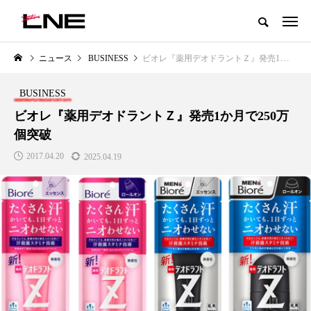
グローバルビューティ＆ヘルスケアビジネス誌
ニュース
BUSINESS
ビオレ『薬用デオドラントＺ』発売1か月で250万個突破
NEW POST
カテゴリー毎の最新記事
BUSINESS
LIFESTYLE
BUSINESS
ビオレ『薬用デオドラントＺ』発売1か月で250万
個突破
2017.04.20
2025.04.19
SNSの「加工顔」と美容医療｜AI
GWI調査から読み解く2030年の
」
がもたらす可能性とこれから
都市型スパ――身近なウェルネ
の次世代モデル
2026.07.13
2026.08.06