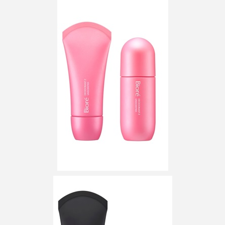
クローズアップ
ケーススタディ
コグニティブヘルス
コスト削減
コネクテッド・ビューティ
コミュニケーション
コルチゾール
サステナビリティ
サステナブル美容
サプライチェーン
サプリ
サロンクレンジング
サロン戦略
サロン経営
サロン連略
シャネル
スカルプ クレンジング 頻度
スカルプケア
スキンケア
スキンケア 習慣
スキンケアルーティン
ストレス
スパ