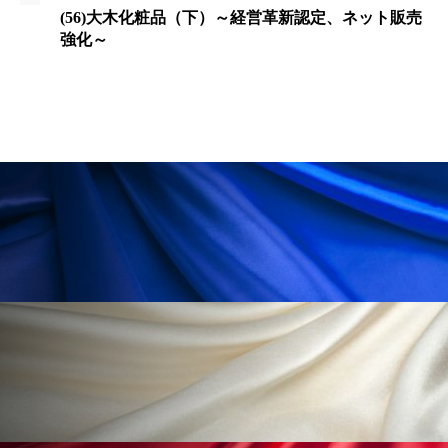
為替相場
熱中症対策
物流問題
(56)大木化粧品（下）～経営革新認定、ネット販売
強化～
特殊メイク
猛暑
生物模倣
用語辞典
男性美容
画像解析
発酵
睡眠
睡眠 美容 金木犀
睡眠美容
秋
秋 冷え
筋膜
精油
素髪ケア やり方
紫外線対策
美容
美容テック
美容と政治
美容ビジネス
美容医療
美容業界
美的感覚
美肌習慣
美脚習慣
老化
肌ケア
肌トラブル
肌バリア
肌荒れ防止
脳
自律神経