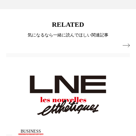
冷え性改善
加工アプリ
加工フィルター
加工顔
労働環境
国内市場
国際市場
RELATED
地政学リスク
外出控え
夜 スキンケア 香り
気になるなら一緒に読んでほしい関連記事

孤独
巡らせるケア
巡りケア
差別化
廃棄ロス
成分
技術経営
技術転用
抗酸化
抗酸化ケア
断食
新商品
日中関係
日焼け止め
時間制限食
東洋医学
梅雨
棚卸資産
汗ケア
温活スキンケア
温活女子
温活習慣
BUSINESS