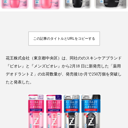
FEATURED
注目の企画
この記事のタイトルとURLをコピーする
花王株式会社（東京都中央区）は、同社ののスキンケアブランド
TAG LIST
タグ一覧
『ビオレ』と『メンズビオレ』から2月18 日に新発売した「薬用
デオドラントＺ」の出荷数量が、発売後1か月で250万個を突破し
AI
B2B
BeautyTech
ChatGPT
たと発表した。
Gemini
Instagram
SaaS
SNS
TikTok
アスタキサンチン
アスレジャーコスメ
アレルギー
アロマ