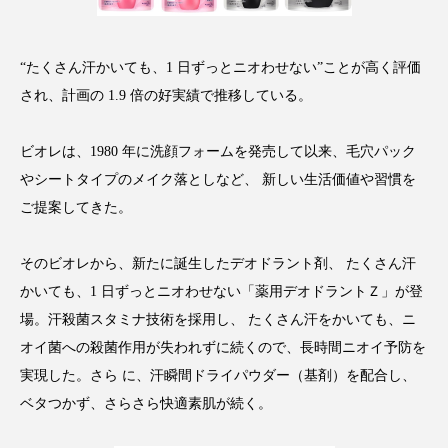
アンチエイジング
アンチソリチュード
インタビュー
インナービューティー 冷え
“たくさん汗かいても、1 日ずっとニオわせない”ことが高く評価
され、計画の 1.9 倍の好実績で推移している。
インナービューティーアワード2025受賞商品
ビオレは、1980 年に洗顔フォームを発売して以来、毛穴パック
ウェアラブルデバイス
ウェルネス
やシートタイプのメイク落としなど、 新しい生活価値や習慣を
ご提案してきた。
ウェルビーイング
エイジングケア
エクソソーム
オーガニック
オゾン
そのビオレから、新たに誕生したデオドラント剤、 たくさん汗
かいても、1 日ずっとニオわせない「薬用デオドラントＺ」が登
カウンセラー
カウンセリング
場。汗殺菌スタミナ技術を採用し、 たくさん汗をかいても、ニ
オイ菌への殺菌作用が失われずに続くので、長時間ニオイ予防を
カカイオイル
ガジェット
キーワード
実現した。さら に、汗瞬間ドライパウダー（基剤）を配合し、
クルエルティフリー
クレンジング
ベタつかず、さらさら快適素肌が続く。