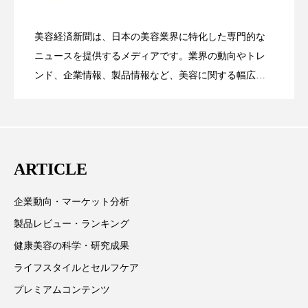
花王、化粧品事業で棚卸資産38%削減
2026.07.28
の谷」克服と酷暑を商機に変えるB2B
ローカル
ロンジェビティ
下半身美容
美容経済新聞は、日本の美容業界に特化した専門的な
【技術転用】ポーラの『顔画像解析AI』
2026.07.20
――AI需要予測で猛暑の欠品と過剰在庫
乾燥 対策 冬 スキンケア
乾燥対策
ニュースを提供するメディアです。業界の動向やトレ
SaaSモデル
ンド、企業情報、製品情報など、美容に関する幅広い
乾燥肌対策
他者との再接続
企業・経済
テーマを取り上げています。 編集部では、美容業界の
が猛暑の建設現場に選ばれる理由
を防ぐDX戦略
取材や情報収集、分析を行い、業界内外の最新情報を
価格改定
保湿
保湿と香り
保湿成分
主に美容業界関係者に向けて発信しています。私たち
は「キレイをふやす」を企業理念として信頼性の高い
健康寿命
光老化
免疫 肌
ARTICLE
情報提供を通じて美容業界の発展に貢献すべく努力し
冬 UVケア
冬 美容 習慣
ています。
企業動向・マーケット分析
冬 髪 ツヤ 出す 方法
冬 髪 乾燥 改善 方法
製品レビュー・ランキング
健康美容の科学・研究成果
冬スキンケア
冬の乾燥肌
冬の印象美
ライフスタイルとセルフケア
冬の準備
冬美容
冷え対策
プレミアムコンテンツ