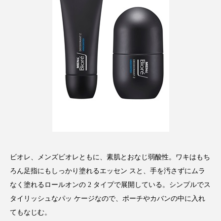
スマートウォッチ
スマートパッチ
スマートリング
セーフプレイス
セラミド
セラミド保湿
セルフケア
ソーシャルウェルネス
ソーシャルコマース
タンパク質
ディープクレンジング
デジタルデトックス
デトックス
ビオレ、メンズビオレともに、素肌とおなじ弱酸性。ワキはもち
ドライヤー 温度 髪 ダメージ
ナイアシンアミド
ろん足指にもしっかり塗れるエッセン スと、手を汚さずにムラ
ナイトプロテイン
ナイトルーティン 金木犀
なく塗れるロールオンの 2 タイプで展開している。シンプルでス
タイリッシュなパッ ケージなので、ポーチやカバンの中に入れ
パーソナライズ
バーチャルメイク
てもなじむ。