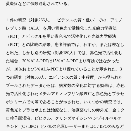
黄斑症などに保険適応されている。
１件の研究（対象266人、エビデンスの質：低い）での、アミノ
レブリン酸（ALA）を用い青色光で活性化した光線力学療法
FEATURED
注目の企画
（PDT）とビヒクルを用い青色光で活性化した光線力学療法
（PDT）との比較の結果、患者評価では、わずか、または差なし
と出た。しかし別の研究（対象180人）では、赤色光で活性化し
TAG LIST
た場合、20％ALA-PDTは15％ALA-PDTより有効ではなかった
タグ一覧
が、10％および5％ALA-PDTより優れていることが示された。3
つの研究（対象360人、エビデンスの質：中程度）から得られた
AI
B2B
BeautyTech
ChatGPT
プールされたデータからは、病変数の変化に対する効果は、赤色
光で活性化されたメチルアミノレブリン酸PDTと赤色光とプラセ
Gemini
Instagram
SaaS
SNS
ボクリームで同等であることが示された。いくつかの研究では、
TikTok
アスタキサンチン
黄色光とプラセボまたは治療なし、治療薬なしの赤外光、金ミク
ロ粒子懸濁液、ビヒクル、クリンダマイシン/ベンゾイルペルオ
アスレジャーコスメ
アレルギー
アロマ
キシド（C / BPO）とパルス色素レーザーまたはC / BPOのみなど