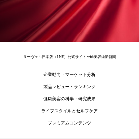
ローカル
ロンジェビティ
下半身美容
乾燥 対策 冬 スキンケア
乾燥対策
乾燥肌対策
他者との再接続
企業・経済
価格改定
保湿
保湿と香り
保湿成分
ヌーヴェル日本版（LNE）公式サイト with美容経済新聞
健康寿命
光老化
免疫 肌
企業動向・マーケット分析
冬 UVケア
冬 美容 習慣
製品レビュー・ランキング
健康美容の科学・研究成果
冬 髪 ツヤ 出す 方法
冬 髪 乾燥 改善 方法
ライフスタイルとセルフケア
冬スキンケア
冬の乾燥肌
冬の印象美
プレミアムコンテンツ
冬の準備
冬美容
冷え対策