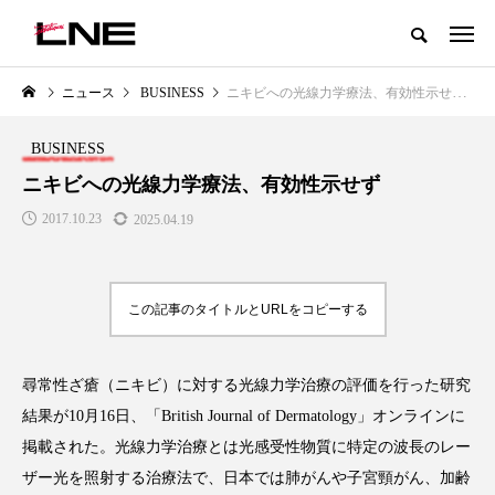
グローバルビューティ＆ヘルスケアビジネス誌
ニュース
BUSINESS
ニキビへの光線力学療法、有効性示せず
NEW POST
カテゴリー毎の最新記事
BUSINESS
LIFESTYLE
BUSINESS
ニキビへの光線力学療法、有効性示せず
2017.10.23
2025.04.19
この記事のタイトルとURLをコピーする
尋常性ざ瘡（ニキビ）に対する光線力学治療の評価を行った研究
SNSの「加工顔」と美容医療｜AI
GWI調査から読み解く2030年の
」
がもたらす可能性とこれから
都市型スパ――身近なウェルネ
結果が10月16日、「British Journal of Dermatology」オンラインに
の次世代モデル
2026.07.13
掲載された。光線力学治療とは光感受性物質に特定の波長のレー
2026.08.06
ザー光を照射する治療法で、日本では肺がんや子宮頸がん、加齢