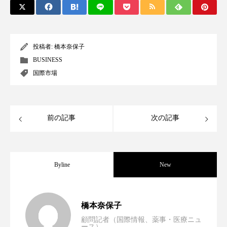
クローズアップ
ケーススタディ
コグニティブヘルス
コスト削減
投稿者:
橋本奈保子
コネクテッド・ビューティ
コミュニケーション
BUSINESS
国際市場
コルチゾール
サステナビリティ
サステナブル美容
サプライチェーン
前の記事
次の記事
サプリ
サロンクレンジング
サロン戦略
サロン経営
サロン連略
シャネル
Byline
New
スカルプ クレンジング 頻度
スカルプケア
スキンケア
スキンケア 習慣
男性・家族歴・重症度でニキビ瘢痕有病
2023.06.30
橋本奈保子
スキンケアルーティン
ストレス
スパ
顧問記者（国際情報、薬事・医療ニュ
ース）