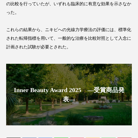
の比較を行っていたが、いずれも臨床的に有意な効果を示さなか
アンチエイジング
アンチソリチュード
った。
インタビュー
インナービューティー 冷え
これらの結果から、ニキビへの光線力学療法の評価には、標準化
インナービューティーアワード2025受賞商品
された転帰指標を用いて、一般的な治療を比較対照として入念に
計画された試験が必要とされた。
ウェアラブルデバイス
ウェルネス
ウェルビーイング
エイジングケア
エクソソーム
オーガニック
オゾン
Inner Beauty Award 2025 ―受賞商品発
カウンセラー
カウンセリング
表―
カカイオイル
ガジェット
キーワード
クルエルティフリー
クレンジング