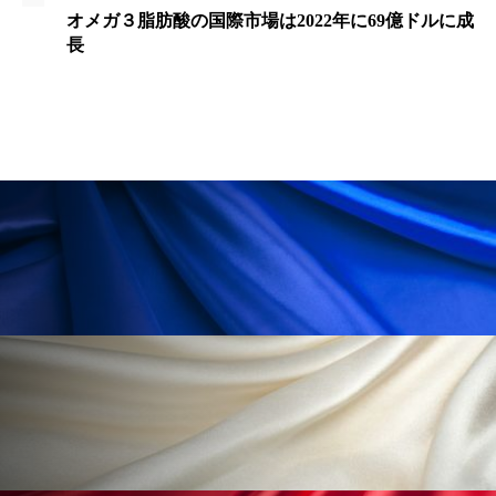
ペアトリートメント
ヘッドスパ
オメガ３脂肪酸の国際市場は2022年に69億ドルに成
長
ヘルスケア
ヘルスビューティー
ポジショニング
ボディケア
ホルモン
マーケティング
マイクロスパ
マネジメント
むくみ対策
むくみ改善
メンズスキンケア
メンタルケア
メンタルヘルス
ライフスタイル
リカバリー
リカバリーウェア
リサーチ
リナロール 効果
リラクゼーション
リラックス効果
レチナール
レチノール