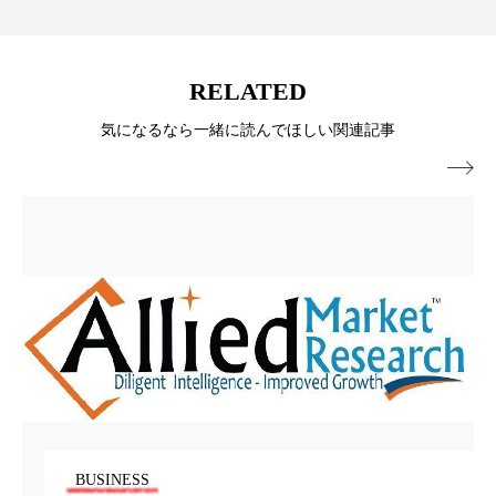
パーフェクト株式会社
バイオハッキング
バイオミメティクス
バイオミメティック
RELATED
バクチオール
バリア機能
ハロウィ
気になるなら一緒に読んでほしい関連記事

ハロウィン後スキンケア
ハロウィン翌日 肌リセット
ヒアルロン酸
ビジネスモデル
ビタミンC誘導体
ファシア
ファスティング
フィトレチノール
プチ断食
ブルーオーシャン
フレグランス 冬
プロンプト
ヘアケア
BUSINESS