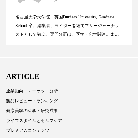
ニキビへの新技術Photopneumatic
2023.06.29
率に差異
スマートウォッチ
スマートパッチ
名古屋大学大学院、英国Durham University, Graduate
時間制限食とカロリー制限食の減量効果
2023.06.28
スマートリング
セーフプレイス
セラミド
Technology
School 卒。編集者、ライターを経てフリージャーナリ
ストとして独立。専門分野は、医学・化学関連。ま
セラミド保湿
セルフケア
た、同分野を中心に翻訳、ウェブコンテンツ・ディレ
に差なし
クターとしても活躍中。 本誌では主に、米国欧州を中
ソーシャルウェルネス
ソーシャルコマース
心に先端美容医療、化学、米FDAなどの情報を担当。
タンパク質
ディープクレンジング
ARTICLE
デジタルデトックス
デトックス
企業動向・マーケット分析
ドライヤー 温度 髪 ダメージ
ナイアシンアミド
製品レビュー・ランキング
健康美容の科学・研究成果
ナイトプロテイン
ナイトルーティン 金木犀
ライフスタイルとセルフケア
パーソナライズ
バーチャルメイク
プレミアムコンテンツ