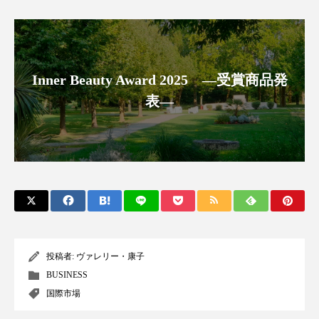
クローズアップ
ケーススタディ
コグニティブヘルス
コスト削減
コネクテッド・ビューティ
コミュニケーション
Inner Beauty Award 2025 ―受賞商品発
表―
コルチゾール
サステナビリティ
サステナブル美容
サプライチェーン
サプリ
サロンクレンジング
サロン戦略
サロン経営
サロン連略
シャネル
スカルプ クレンジング 頻度
スカルプケア
投稿者:
ヴァレリー・康子
スキンケア
スキンケア 習慣
BUSINESS
国際市場
スキンケアルーティン
ストレス
スパ