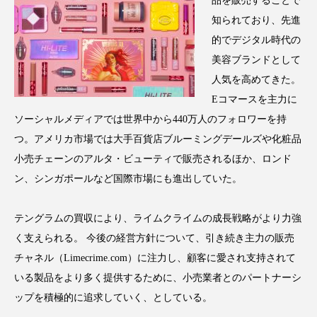
品を販売することで
アンチエイジング
アンチソリチュード
知られており、先進
的でデジタル時代の
インタビュー
インナービューティー 冷え
美容ブランドとして
人気を高めてきた。
インナービューティーアワード2025受賞商品
Eコマースを主力に
ウェアラブルデバイス
ウェルネス
ソーシャルメディアでは世界中から440万人のフォロワーを持
つ。アメリカ市場では大手百貨店ブルーミングデールズや化粧品
ウェルビーイング
エイジングケア
小売チェーンのアルタ・ビューティで販売されるほか、ロンド
ン、シンガポールなど国際市場にも進出していた。
エクソソーム
オーガニック
オゾン
カウンセラー
カウンセリング
テングラムの買収により、ライムクライムの成長戦略がより力強
く支えられる。 今後の経営方針について、引き続き主力の販売
カカイオイル
ガジェット
キーワード
チャネル（Limecrime.com）に注力し、顧客に愛され支持されて
いる製品をより多く提供するために、小売業者とのパートナーシ
クルエルティフリー
クレンジング
ップを積極的に追求していく、としている。