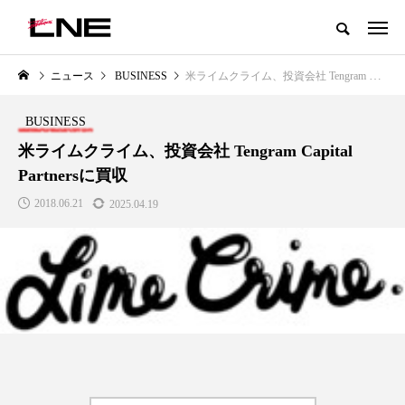
グローバルビューティ＆ヘルスケアビジネス誌
ニュース
BUSINESS
米ライムクライム、投資会社 Tengram Capital Partnersに買収
NEW POST
カテゴリー毎の最新記事
BUSINESS
LIFESTYLE
BUSINESS
米ライムクライム、投資会社 Tengram Capital
Partnersに買収
2018.06.21
2025.04.19
SNSの「加工顔」と美容医療｜AI
GWI調査から読み解く2030年の
」
がもたらす可能性とこれから
都市型スパ――身近なウェルネ
の次世代モデル
2026.07.13
2026.08.06