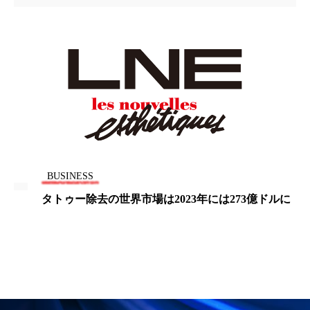
ペアトリートメント
ヘッドスパ
ヘルスケア
ヘルスビューティー
ポジショニング
ボディケア
ホルモン
マーケティング
マイクロスパ
マネジメント
むくみ対策
むくみ改善
メンズスキンケア
メンタルケア
BUSINESS
タトゥー除去の世界市場は2023年には273億ドルに
メンタルヘルス
ライフスタイル
リカバリー
リカバリーウェア
リサーチ
リナロール 効果
リラクゼーション
リラックス効果
レチナール
レチノール