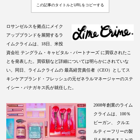
この記事のタイトルとURLをコピーする
ロサンゼルスを拠点にメイク
FEATURED
注目の企画
アップブランドを展開するラ
イムクライムは、18日、米投
資会社 テングラム・キャピタル・パートナーズ に買収されたこ
とを発表した。買収額など詳細については明らかにされていな
TAG LIST
タグ一覧
い。同日、ライムクライムの 最高経営責任者（CEO）としてス
キンケアブランド・フレッシュの元ゼネラルマネージャーのステ
AI
B2B
BeautyTech
ChatGPT
イシー・パナガキス氏が就任した。
Gemini
Instagram
SaaS
SNS
2008年創業のライム
クライムは、100％
TikTok
アスタキサンチン
ビーガン、 クルエ
アスレジャーコスメ
アレルギー
アロマ
ルティーフリーの製