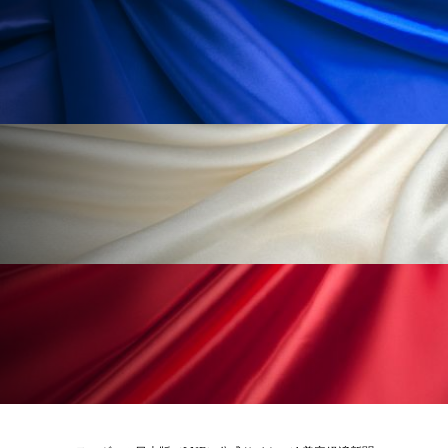
ローカル
ロンジェビティ
下半身美容
乾燥 対策 冬 スキンケア
乾燥対策
乾燥肌対策
他者との再接続
企業・経済
価格改定
保湿
保湿と香り
保湿成分
健康寿命
光老化
免疫 肌
冬 UVケア
冬 美容 習慣
冬 髪 ツヤ 出す 方法
冬 髪 乾燥 改善 方法
冬スキンケア
冬の乾燥肌
冬の印象美
冬の準備
冬美容
冷え対策