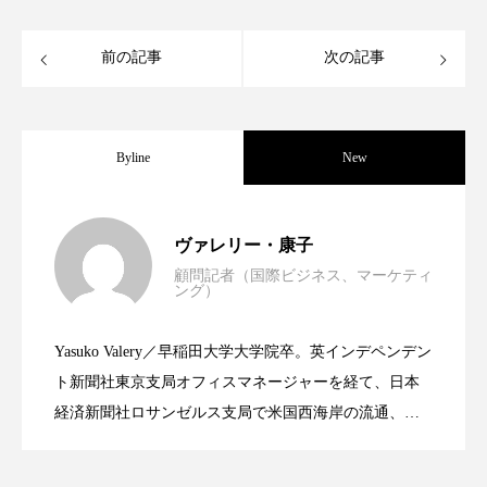
スマートウォッチ
スマートパッチ
前の記事
次の記事
スマートリング
セーフプレイス
セラミド
セラミド保湿
セルフケア
Byline
New
ソーシャルウェルネス
ソーシャルコマース
世界の化粧品市場2025年展望：P&G・
2025.06.11
ヴァレリー・康子
タンパク質
ディープクレンジング
顧問記者（国際ビジネス、マーケティ
ング）
デジタルデトックス
デトックス
資生堂、「女性研究者サイエンスグラン
2023.06.30
LVMH・ロレアルの戦略と日本企業の課
ドライヤー 温度 髪 ダメージ
ナイアシンアミド
Yasuko Valery／早稲田大学大学院卒。英インデペンデン
米バイオテクノロジー企業アミリス、
2023.06.29
ト」の第16回受賞者決定
ト新聞社東京支局オフィスマネージャーを経て、日本
題
ナイトプロテイン
ナイトルーティン 金木犀
経済新聞社ロサンゼルス支局で米国西海岸の流通、産
業分野を専門に記者経験を積む。本紙では主に、米国
パーソナライズ
バーチャルメイク
CEO退任と世界的な人員削除を発表
欧州の海外メーカー、ブランドの動向、海外市場の動