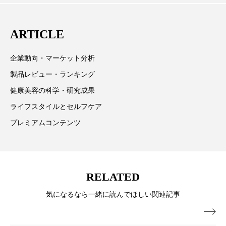
向、新規ビジネスモデルなどを担当。現在はロンドン
パーフェクト株式会社
バイオハッキング
に在住
ARTICLE
バイオミメティクス
バイオミメティック
バクチオール
バリア機能
ハロウィ
企業動向・マーケット分析
製品レビュー・ランキング
ハロウィン後スキンケア
健康美容の科学・研究成果
ハロウィン翌日 肌リセット
ヒアルロン酸
ライフスタイルとセルフケア
プレミアムコンテンツ
ビジネスモデル
ビタミンC誘導体
ファシア
ファスティング
フィトレチノール
RELATED
プチ断食
ブルーオーシャン
気になるなら一緒に読んでほしい関連記事
フレグランス 冬
プロンプト
ヘアケア
