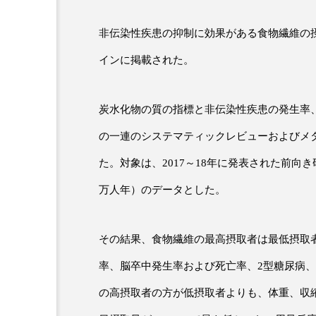
非伝染性疾患の抑制に効果がある食物繊維の
超が「ながら美容」を実
SNSの「加工顔」と美容医療
インに掲載された。
を有効に使いたい」が9
がもたらす可能性とこれか
2026.07.13
9
炭水化物
の質の指標と非伝染性疾患の発生率
の一連のシステマティックレビューおよびメ
た。対象は、
2017
～
18
年に発表された前向き
万人年）のデータとした。
その結果、食物繊維の最高摂取者は最低摂取
率、脳卒中発生率および死亡率、
2
型糖尿病、
の高摂取者の方が低摂取者よりも、体重、収