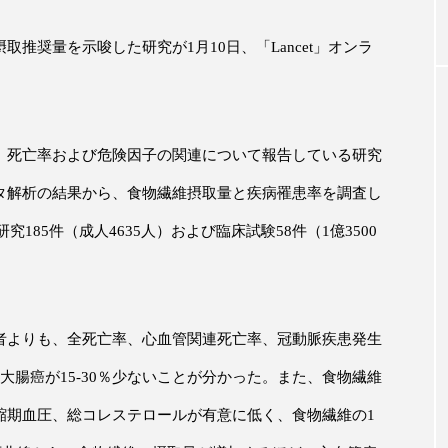
摂取推奨量を示唆した研究が
1
月
10
日、「
Lancet
」オンラ
｜AI
GWI調査から読み解く2030年の都
青山メ
ら
市型スパ――身近なウェルネスの
玲 院
次世代モデル
見が切
療の新
2026.08.06
2026
、死亡率および危険因子の関連について報告している研究
タ解析の結果から、食物繊維摂取量と疾病罹患率を調査し
研究
185
件（成人
4635
人）および臨床試験
58
件（
1
億
3500
FEATURED
注目の企画
者よりも、全死亡率、心血管関連死亡率、冠動脈疾患発生
大腸癌が
15-30
％少ないことが分かった。また、食物繊維
縮期血圧、総コレステロールが有意に低く、食物繊維の
1