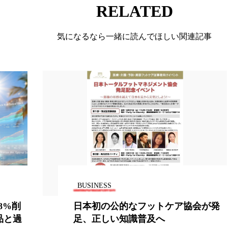
RELATED
ー
加工顔
労働環境
国内市場
国際市場
気になるなら一緒に読んでほしい関連記事
香り
孤独
巡らせるケア
巡りケア
差別化
抗酸化
抗酸化ケア
断食
新商品
日中関係
梅雨
棚卸資産
汗ケア
温活スキンケア
物流問題
特殊メイク
猛暑
生物模倣
用
眠
睡眠 美容 金木犀
睡眠美容
秋
秋 冷え
対策
美容
美容テック
美容と政治
美容ビジ
BUSINESS
美肌習慣
美脚習慣
老化
肌ケア
肌トラブ
8%削
日本初の公的なフットケア協会が発
律神経
花王
血行促進
過剰在庫
都市型美容
品と過
足、正しい知識普及へ