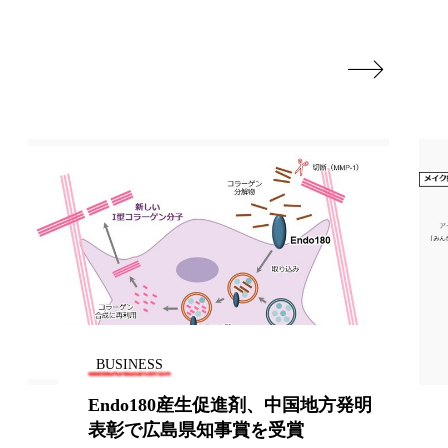
地政学リスク

廃棄ロス
成分
日焼け止め
温活女子
温活習慣
語辞典
男性美容
筋膜
精油
ネス
美容医療
BUSINESS
ル
肌バリア
Endo180産生促進剤、中国地方発明
ウェルネス
酷暑
表彰で広島県知事賞を受賞