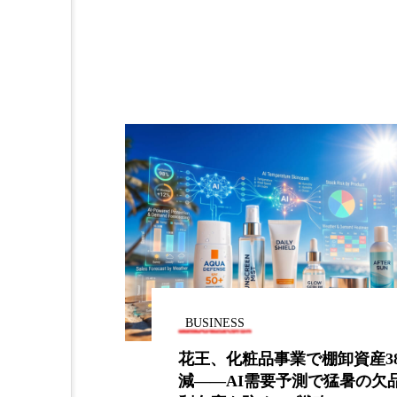
加工アプリ
加工フィルタ
外出控え
夜 スキンケア 
技術経営
技術転用
時間制限食
東洋医学
為替相場
熱中症対策
画像解析
発酵
睡
素髪ケア やり方
紫外線
BUSINESS
美容業界
美的感覚
シースリーが
花王、化粧品事業で棚卸資産3
肌荒れ防止
脳
自
減――AI需要予測で猛暑の欠