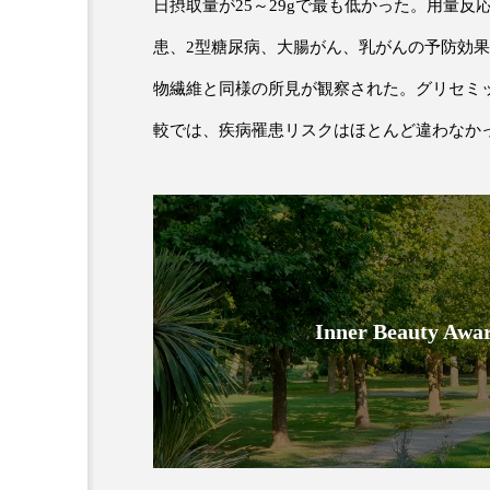
日摂取量が
25
～
29g
で最も低かった。用量反
患、
2
型糖尿病、大腸がん、乳がんの予防効果
物繊維と同様の所見が観察された。グリセミ
較では、疾病罹患リスクはほとんど違わなか
AI
B2B
BeautyTech
アスタキサンチン
アスレ
Inner Beauty
インタビュー
インナービ
ウェルネス
ウェルビーイ
カウンセラー
カウンセリ