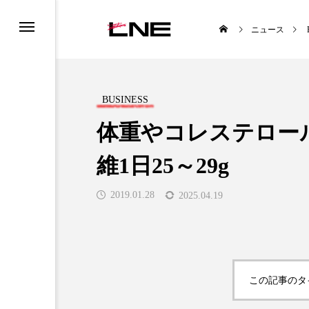
ニュース
BUSINESS
体重やコレステロー
維1日25～29g
UCTS
LIFESTYLE
2019.01.28
2025.04.19

この記事のタ