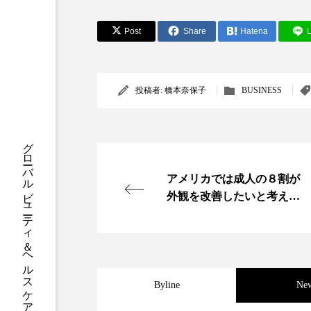
クレンジング
クローズア
Post
Share
Hatena
L
コネクテッド・ビューティ
サプライチェーン
サプリ
投稿者:
橋本奈保子
BUSINESS
スカルプ クレンジング 頻度
グローバルビューティ＆ヘルスケアビジネス誌
ストレス
スパ
ス
アメリカでは成人の８割が
セラミド保湿
セルフケア
外観を改善したいと考えて
ディープクレンジング
デ
いる！
ナイトプロテイン
ナイト
バイオハッキング
バイオ
Byline
Ne