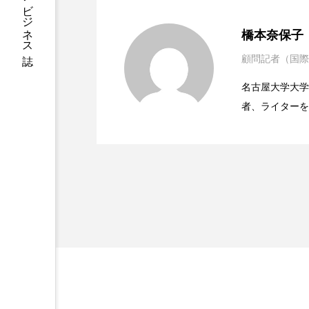
ハロウィン後スキンケア
2023.06.30
男性・家族歴・重症度で
橋本奈保子
ファシア
ファスティング
顧問記者（国際
2023.06.29
ニキビへの新技術Photopneum
プロンプト
ヘアケア
名古屋大学大学院、英国
ポジショニング
ボディケ
者、ライターを
2023.06.28
時間制限食とカロリー制
医学・化学関連
むくみ対策
むくみ改善
ィレクターとし
容医療、化学、
リカバリー
リカバリーウ
レチナール
レチノール
乾燥対策
乾燥肌対策
健康寿命
光老化
冬スキンケア
冬の乾燥肌