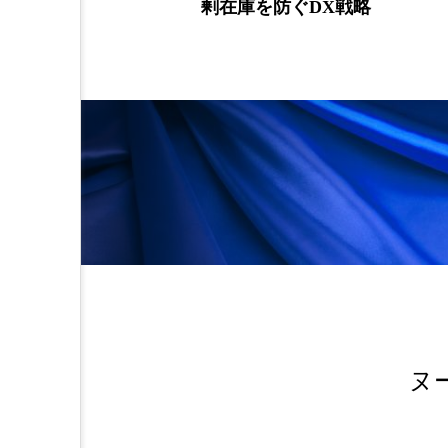
剰在庫を防ぐDX戦略
金木犀 スキンケア
金木犀
香りケア
香りの重ね使い
髪 静電気 冬 対策
髪のバ
ヌ