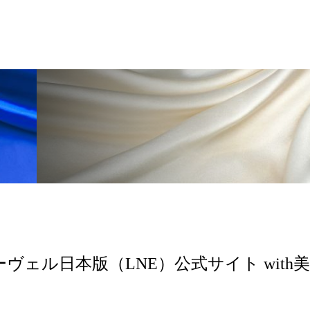
 香り 効果
需要予測
頭皮 保湿 ミスト おすすめ
香料
香水 レイヤリング
香水の持続
高市
リア機能 とは
ーヴェル日本版（LNE）公式サイト with