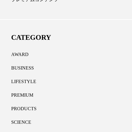
ディカルクリニック｜本郷
レチノール代替成分と
長：内科と循環器専門医の知
オールやレチナールなど
り拓く、再生医療と統合医
果と活用法
CATEGORY
たな価値
2026.07.30
.04.28
AWARD
BUSINESS
LIFESTYLE
PREMIUM
PRODUCTS
SCIENCE