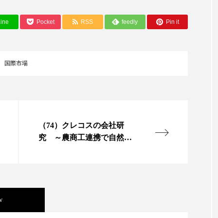
ップ
ケーススタディ
コグニティブヘルス
コスト
ine
Pocket
RSS
feedly
Pin it
コミュニケーション
コルチゾール
サステナビリティ
サロンクレンジング
サロン戦略
サロン経営
国際市場
スカルプケア
スキンケア
スキンケア 習慣
ス
マートウォッチ
スマートパッチ
スマートリング
セ
（74）クレコスの会社研
ソーシャルウェルネス
ソーシャルコマース
タン
究 ～農商工連携で自然派
ジタルデトックス
デトックス
ドライヤー 温度 髪 ダメー
化粧品「クオン」開発～
（上）
ルーティン 金木犀
パーソナライズ
バーチャルメイク
ミメティクス
バイオミメティック
バクチオール
w