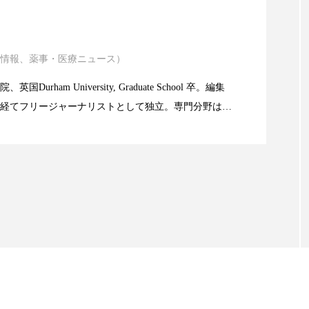
ハロウィン翌日 肌リセット
ヒアルロン酸
ビジネスモデ
ニキビ瘢痕有病率に差異
フィトレチノール
プチ断食
ブルーオーシャン
情報、薬事・医療ニュース）
atic Technology
ペアトリートメント
ヘッドスパ
ヘルスケア
ヘ
Durham University, Graduate School 卒。編集
ア
ホルモン
マーケティング
マイクロスパ
経てフリージャーナリストとして独立。専門分野は、
限食の減量効果に差なし
。また、同分野を中心に翻訳、ウェブコンテンツ・デ
メンズスキンケア
メンタルケア
メンタルヘルス
ても活躍中。 本誌では主に、米国欧州を中心に先端美
米FDAなどの情報を担当。
ェア
リサーチ
リナロール 効果
リラクゼーション
ローカル
ロンジェビティ
下半身美容
乾燥 
他者との再接続
企業・経済
価格改定
保湿
免疫 肌
冬 UVケア
冬 美容 習慣
冬 髪 ツヤ 出す 
冬の印象美
冬の準備
冬美容
冷え対策