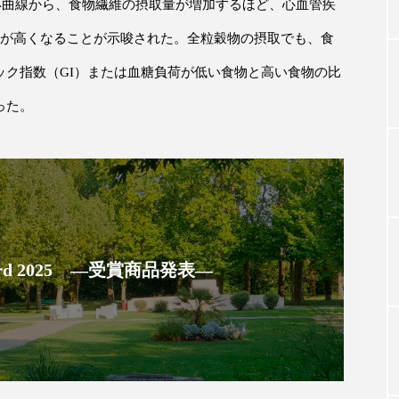
応曲線から、食物繊維の摂取量が増加するほど、心血管疾
が高くなることが示唆された。全粒穀物の摂取でも、食
TAG LIST
ック指数（
GI
）または血糖負荷が低い食物と高い食物の比
った。
タグ一覧
ChatGPT
Gemini
Instagram
SaaS
SN
ジャーコスメ
アレルギー
アロマ
アンチエイジン
 Award 2025 ―受賞商品発表―
ューティー 冷え
インナービューティーアワード2025受賞商品
ング
エイジングケア
エクソソーム
オーガニック
ング
カカイオイル
ガジェット
キーワード