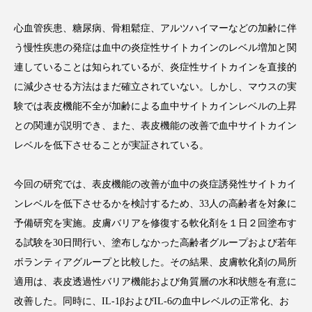
心血管疾患、糖尿病、骨粗鬆症、アルツハイマーなどの加齢に伴
う慢性疾患の発症は血中の炎症性サイトカインのレベル増加と関
連していることは知られているが、炎症性サイトカインを直接的
FEATURED
注目の企画
に減少させる方法はまだ確立されていない。しかし、マウスの実
験では表皮機能不全が加齢による血中サイトカインレベルの上昇
との関連が説明でき、また、表皮機能の改善で血中サイトカイン
TAG LIST
レベルを低下させることが実証されている。
タグ一覧
今回の研究では、表皮機能の改善が血中の炎症誘発性サイトカイ
AI
B2B
BeautyTech
ChatGPT
ンレベルを低下させるかを検討するため、
33
人の高齢者を対象に
予備研究を実施。皮膚バリアを修復する軟化剤を１日２回塗布す
Gemini
Instagram
SaaS
SNS
る試験を
30
日間行い、塗布しなかった高齢者グループおよび若年
TikTok
アスタキサンチン
ボランティアグループと比較した。その結果、皮膚軟化剤の局所
適用は、表皮透過性バリア機能および角質層の水和状態を有意に
アスレジャーコスメ
アレルギー
アロマ
改善した。同時に、
IL-1
βおよび
IL-6
の血中レベルの正常化、お