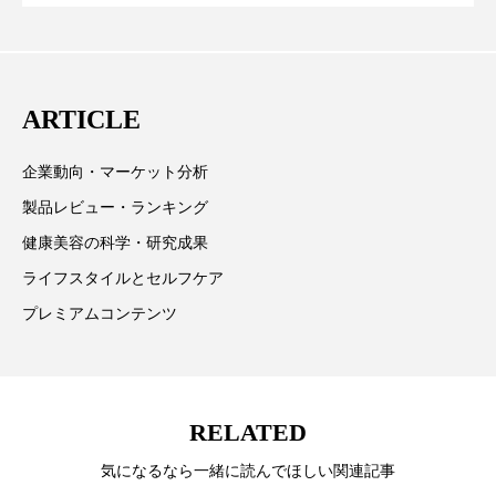
に差なし
クターとしても活躍中。 本誌では主に、米国欧州を中
スマートウォッチ
スマートパッチ
心に先端美容医療、化学、米FDAなどの情報を担当。
スマートリング
セーフプレイス
セラミド
ARTICLE
セラミド保湿
セルフケア
企業動向・マーケット分析
ソーシャルウェルネス
ソーシャルコマース
製品レビュー・ランキング
健康美容の科学・研究成果
タンパク質
ディープクレンジング
ライフスタイルとセルフケア
デジタルデトックス
デトックス
プレミアムコンテンツ
ドライヤー 温度 髪 ダメージ
ナイアシンアミド
ナイトプロテイン
ナイトルーティン 金木犀
RELATED
パーソナライズ
バーチャルメイク
気になるなら一緒に読んでほしい関連記事