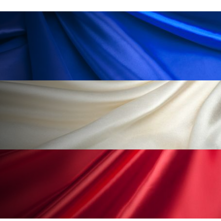
ペアトリートメント
ヘッドスパ
ヘルスケア
ヘルスビューティー
ポジショニング
ボディケア
ホルモン
マーケティング
マイクロスパ
マネジメント
むくみ対策
むくみ改善
メンズスキンケア
メンタルケア
メンタルヘルス
ライフスタイル
リカバリー
リカバリーウェア
リサーチ
リナロール 効果
リラクゼーション
リラックス効果
レチナール
レチノール