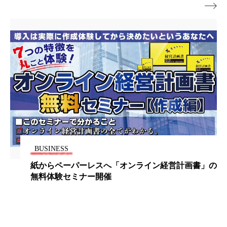

パーフェクト株式会社
バイオハッキング
バイオミメティクス
バイオミメティック
バクチオール
バリア機能
ハロウィ
ハロウィン後スキンケア
ハロウィン翌日 肌リセット
ヒアルロン酸
ビジネスモデル
ビタミンC誘導体
ファシア
BUSINESS
ファスティング
フィトレチノール
紙からペーパーレスへ「オンライン経営計画書」の
無料体験セミナー開催
プチ断食
ブルーオーシャン
フレグランス 冬
プロンプト
ヘアケア