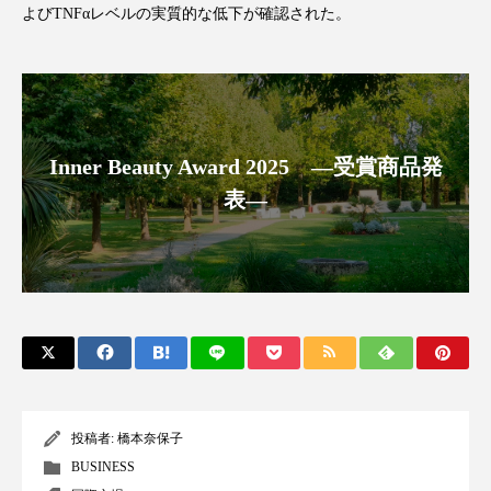
よび
TNF
αレベルの実質的な低下が確認された。
アンチエイジング
アンチソリチュード
インタビュー
インナービューティー 冷え
インナービューティーアワード2025受賞商品
Inner Beauty Award 2025 ―受賞商品発
ウェアラブルデバイス
ウェルネス
表―
ウェルビーイング
エイジングケア
エクソソーム
オーガニック
オゾン
カウンセラー
カウンセリング
カカイオイル
ガジェット
キーワード
投稿者:
橋本奈保子
クルエルティフリー
クレンジング
BUSINESS