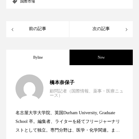
クローズアップ
ケーススタディ
国際市場
コグニティブヘルス
コスト削減
前の記事
次の記事
コネクテッド・ビューティ
コミュニケーション
コルチゾール
サステナビリティ
Byline
New
サステナブル美容
サプライチェーン
サプリ
サロンクレンジング
サロン戦略
男性・家族歴・重症度でニキビ瘢痕有病
2023.06.30
橋本奈保子
サロン経営
サロン連略
シャネル
顧問記者（国際情報、薬事・医療ニュ
ース）
ニキビへの新技術Photopneumatic
2023.06.29
率に差異
スカルプ クレンジング 頻度
スカルプケア
名古屋大学大学院、英国Durham University, Graduate
スキンケア
スキンケア 習慣
時間制限食とカロリー制限食の減量効果
2023.06.28
Technology
School 卒。編集者、ライターを経てフリージャーナリ
ストとして独立。専門分野は、医学・化学関連。ま
スキンケアルーティン
ストレス
スパ
た、同分野を中心に翻訳、ウェブコンテンツ・ディレ