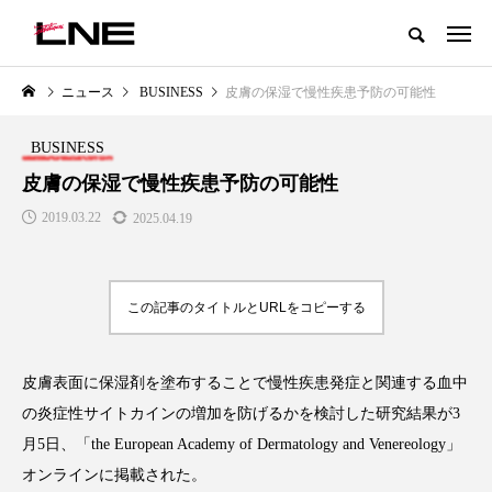
グローバルビューティ＆ヘルスケアビジネス誌
ニュース
BUSINESS
皮膚の保湿で慢性疾患予防の可能性
NEW POST
カテゴリー毎の最新記事
BUSINESS
BUSINESS
PREMIUM
皮膚の保湿で慢性疾患予防の可能性
2019.03.22
2025.04.19
この記事のタイトルとURLをコピーする
皮膚表面に保湿剤を塗布することで慢性疾患発症と関連する血中
I
GWI調査から読み解く2030年の
青山メディカルクリニック｜本
都市型スパ――身近なウェルネス
玲 院長：内科と循環器専門医の
の炎症性サイトカインの増加を防げるかを検討した研究結果が
3
の次世代モデル
知見が切り拓く、再生医療と統
月
5
日、「
the European Academy of Dermatology and Venereology
」
医療の新たな価値
2026.08.06
2026.04.28
オンラインに掲載された。