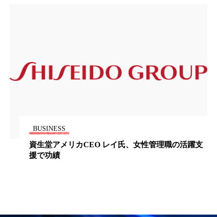
パーフェクト株式会社
バイオハッキング
バイオミメティクス
バイオミメティック
バクチオール
バリア機能
ハロウィ
ハロウィン後スキンケア
ハロウィン翌日 肌リセット
ヒアルロン酸
ビジネスモデル
ビタミンC誘導体
ファシア
BUSINESS
資生堂アメリカCEO レイ氏、女性管理職の活躍支
ファスティング
フィトレチノール
援で功績
プチ断食
ブルーオーシャン
フレグランス 冬
プロンプト
ヘアケア