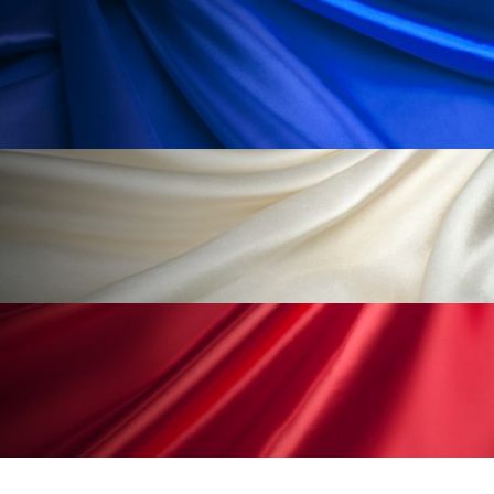
ペアトリートメント
ヘッドスパ
ヘルスケア
ヘルスビューティー
ポジショニング
ボディケア
ホルモン
マーケティング
マイクロスパ
マネジメント
むくみ対策
むくみ改善
メンズスキンケア
メンタルケア
メンタルヘルス
ライフスタイル
リカバリー
リカバリーウェア
リサーチ
リナロール 効果
リラクゼーション
リラックス効果
レチナール
レチノール