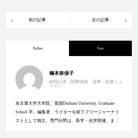
クローズアップ
ケーススタディ
コグニティブヘルス
コスト削減
前の記事
次の記事
コネクテッド・ビューティ
コミュニケーション
コルチゾール
サステナビリティ
Byline
New
サステナブル美容
サプライチェーン
男性・家族歴・重症度でニキビ瘢痕有病
2023.06.30
橋本奈保子
サプリ
サロンクレンジング
サロン戦略
顧問記者（国際情報、薬事・医療ニュ
ース）
サロン経営
サロン連略
シャネル
ニキビへの新技術Photopneumatic
2023.06.29
率に差異
名古屋大学大学院、英国Durham University, Graduate
スカルプ クレンジング 頻度
スカルプケア
時間制限食とカロリー制限食の減量効果
2023.06.28
Technology
School 卒。編集者、ライターを経てフリージャーナリ
スキンケア
スキンケア 習慣
ストとして独立。専門分野は、医学・化学関連。ま
た、同分野を中心に翻訳、ウェブコンテンツ・ディレ
に差なし
スキンケアルーティン
ストレス
スパ
クターとしても活躍中。 本誌では主に、米国欧州を中