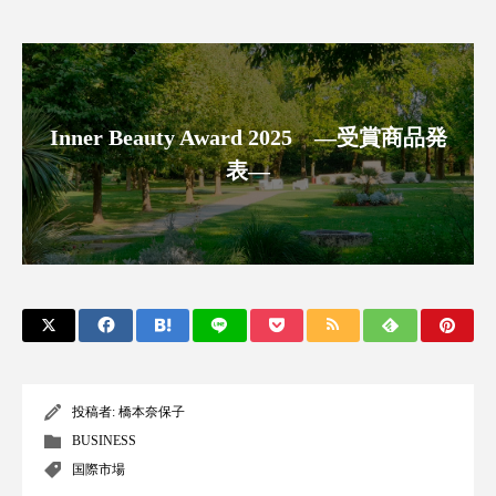
アンチエイジング
アンチソリチュード
インタビュー
インナービューティー 冷え
インナービューティーアワード2025受賞商品
Inner Beauty Award 2025 ―受賞商品発
表―
ウェアラブルデバイス
ウェルネス
ウェルビーイング
エイジングケア
エクソソーム
オーガニック
オゾン
カウンセラー
カウンセリング
カカイオイル
ガジェット
キーワード
投稿者:
橋本奈保子
BUSINESS
クルエルティフリー
クレンジング
国際市場