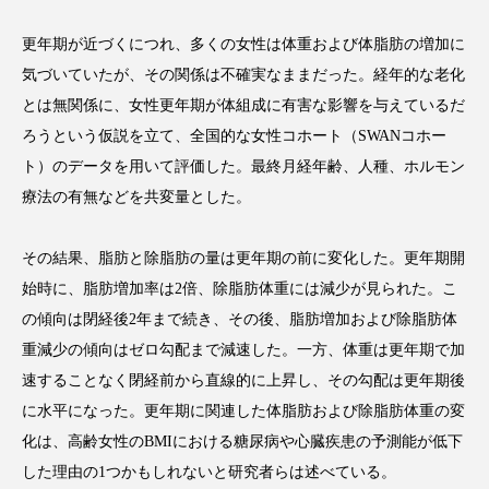
更年期が近づくにつれ、多くの女性は体重および体脂肪の増加に
気づいていたが、その関係は不確実なままだった。経年的な老化
とは無関係に、女性更年期が体組成に有害な影響を与えているだ
FEATURED
注目の企画
ろうという仮説を立て、全国的な女性コホート（
SWAN
コホー
ト）のデータを用いて評価した。最終月経年齢、人種、ホルモン
療法の有無などを共変量とした。
TAG LIST
タグ一覧
その結果、脂肪と除脂肪の量は更年期の前に変化した。更年期開
始時に、脂肪増加率は
2
倍、除脂肪体重には減少が見られた。こ
AI
B2B
BeautyTech
ChatGPT
の傾向は閉経後
2
年まで続き、その後、脂肪増加および除脂肪体
重減少の傾向はゼロ勾配まで減速した。一方、体重は更年期で加
Gemini
Instagram
SaaS
SNS
速することなく閉経前から直線的に上昇し、その勾配は更年期後
TikTok
アスタキサンチン
に水平になった。更年期に関連した体脂肪および除脂肪体重の変
化は、高齢女性の
BMI
における糖尿病や心臓疾患の予測能が低下
アスレジャーコスメ
アレルギー
アロマ
した理由の
1
つかもしれないと研究者らは述べている。