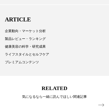
心に先端美容医療、化学、米FDAなどの情報を担当。
スマートウォッチ
スマートパッチ
ARTICLE
スマートリング
セーフプレイス
セラミド
企業動向・マーケット分析
セラミド保湿
セルフケア
製品レビュー・ランキング
ソーシャルウェルネス
ソーシャルコマース
健康美容の科学・研究成果
ライフスタイルとセルフケア
タンパク質
ディープクレンジング
プレミアムコンテンツ
デジタルデトックス
デトックス
ドライヤー 温度 髪 ダメージ
ナイアシンアミド
RELATED
ナイトプロテイン
ナイトルーティン 金木犀
気になるなら一緒に読んでほしい関連記事
パーソナライズ
バーチャルメイク
