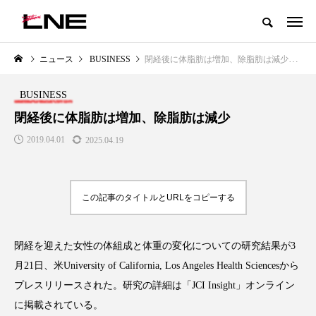
グローバルビューティ＆ヘルスケアビジネス誌
ニュース
BUSINESS
閉経後に体脂肪は増加、除脂肪は減少
NEW POST
カテゴリー毎の最新記事
BUSINESS
LIFESTYLE
BUSINESS
閉経後に体脂肪は増加、除脂肪は減少
2019.04.01
2025.04.19
この記事のタイトルとURLをコピーする
閉経を迎えた女性の体組成と体重の変化についての研究結果が
3
SNSの「加工顔」と美容医療｜AI
GWI調査から読み解く2030年の
」
がもたらす可能性とこれから
都市型スパ――身近なウェルネ
月
21
日、米
University of California, Los Angeles Health Sciences
から
の次世代モデル
2026.07.13
プレスリリースされた。研究の詳細は「
JCI Insight
」オンライン
2026.08.06
に掲載されている。