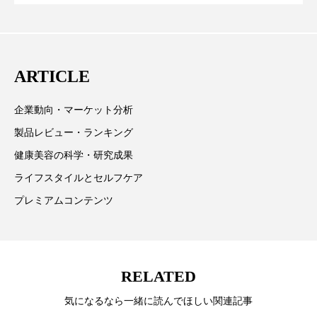
に差なし
クターとしても活躍中。 本誌では主に、米国欧州を中
スマートウォッチ
スマートパッチ
心に先端美容医療、化学、米FDAなどの情報を担当。
スマートリング
セーフプレイス
セラミド
ARTICLE
セラミド保湿
セルフケア
企業動向・マーケット分析
ソーシャルウェルネス
ソーシャルコマース
製品レビュー・ランキング
健康美容の科学・研究成果
タンパク質
ディープクレンジング
ライフスタイルとセルフケア
デジタルデトックス
デトックス
プレミアムコンテンツ
ドライヤー 温度 髪 ダメージ
ナイアシンアミド
ナイトプロテイン
ナイトルーティン 金木犀
RELATED
パーソナライズ
バーチャルメイク
気になるなら一緒に読んでほしい関連記事