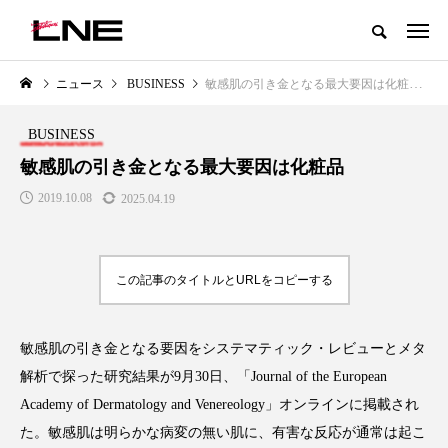
グローバルビューティ＆ヘルスケアビジネス誌
ニュース
BUSINESS
敏感肌の引き金となる最大要因は化粧品
NEW POST
カテゴリー毎の最新記事
BUSINESS
LIFESTYLE
BUSINESS
敏感肌の引き金となる最大要因は化粧品
2019.10.08
2025.04.19
この記事のタイトルとURLをコピーする
敏感肌の引き金となる要因をシステマティック・レビューとメタ
SNSの「加工顔」と美容医療｜AI
GWI調査から読み解く2030年の
」
がもたらす可能性とこれから
都市型スパ――身近なウェルネ
解析で探った研究結果が9月30日、「Journal of the European
の次世代モデル
2026.07.13
Academy of Dermatology and Venereology」オンラインに掲載され
2026.08.06
た。敏感肌は明らかな病変の無い肌に、有害な反応が通常は起こ