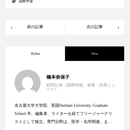
クローズアップ
ケーススタディ
国際市場
コグニティブヘルス
コスト削減
前の記事
次の記事
コネクテッド・ビューティ
コミュニケーション
コルチゾール
サステナビリティ
Byline
New
サステナブル美容
サプライチェーン
サプリ
サロンクレンジング
サロン戦略
男性・家族歴・重症度でニキビ瘢痕有病
2023.06.30
橋本奈保子
サロン経営
サロン連略
シャネル
顧問記者（国際情報、薬事・医療ニュ
ース）
ニキビへの新技術Photopneumatic
2023.06.29
率に差異
スカルプ クレンジング 頻度
スカルプケア
名古屋大学大学院、英国Durham University, Graduate
スキンケア
スキンケア 習慣
時間制限食とカロリー制限食の減量効果
2023.06.28
Technology
School 卒。編集者、ライターを経てフリージャーナリ
ストとして独立。専門分野は、医学・化学関連。ま
スキンケアルーティン
ストレス
スパ
た、同分野を中心に翻訳、ウェブコンテンツ・ディレ