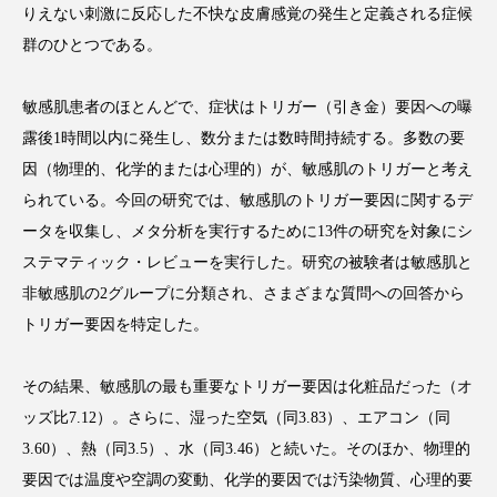
りえない刺激に反応した不快な皮膚感覚の発生と定義される症候
群のひとつである。
敏感肌患者のほとんどで、症状はトリガー（引き金）要因への曝
FEATURED
注目の企画
露後1時間以内に発生し、数分または数時間持続する。多数の要
因（物理的、化学的または心理的）が、敏感肌のトリガーと考え
られている。今回の研究では、敏感肌のトリガー要因に関するデ
TAG LIST
ータを収集し、メタ分析を実行するために13件の研究を対象にシ
タグ一覧
ステマティック・レビューを実行した。研究の被験者は敏感肌と
非敏感肌の2グループに分類され、さまざまな質問への回答から
AI
B2B
BeautyTech
ChatGPT
トリガー要因を特定した。
Gemini
Instagram
SaaS
SNS
その結果、敏感肌の最も重要なトリガー要因は化粧品だった（オ
TikTok
アスタキサンチン
ッズ比7.12）。さらに、湿った空気（同3.83）、エアコン（同
3.60）、熱（同3.5）、水（同3.46）と続いた。そのほか、物理的
アスレジャーコスメ
アレルギー
アロマ
要因では温度や空調の変動、化学的要因では汚染物質、心理的要