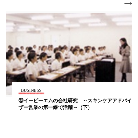

パーフェクト株式会社
バイオハッキング
バイオミメティクス
バイオミメティック
バクチオール
バリア機能
ハロウィ
ハロウィン後スキンケア
ハロウィン翌日 肌リセット
ヒアルロン酸
ビジネスモデル
ビタミンC誘導体
ファシア
BUSINESS
ファスティング
フィトレチノール
㉓イービーエムの会社研究 ～スキンケアアドバイ
ザー営業の第一線で活躍～（下）
プチ断食
ブルーオーシャン
フレグランス 冬
プロンプト
ヘアケア