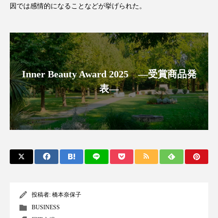
因では感情的になることなどが挙げられた。
アンチエイジング
アンチソリチュード
インタビュー
インナービューティー 冷え
インナービューティーアワード2025受賞商品
Inner Beauty Award 2025 ―受賞商品発
ウェアラブルデバイス
ウェルネス
表―
ウェルビーイング
エイジングケア
エクソソーム
オーガニック
オゾン
カウンセラー
カウンセリング
カカイオイル
ガジェット
キーワード
投稿者:
橋本奈保子
クルエルティフリー
クレンジング
BUSINESS