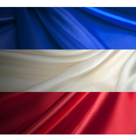
ペアトリートメント
ヘッドスパ
ヘルスケア
ヘルスビューティー
ポジショニング
ボディケア
ホルモン
マーケティング
マイクロスパ
マネジメント
むくみ対策
むくみ改善
メンズスキンケア
メンタルケア
メンタルヘルス
ライフスタイル
リカバリー
リカバリーウェア
リサーチ
リナロール 効果
リラクゼーション
リラックス効果
レチナール
レチノール