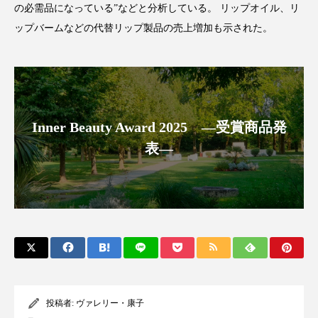
の必需品になっている”などと分析している。 リップオイル、リ
アンチエイジング
アンチソリチュード
ップバームなどの代替リップ製品の売上増加も示された。
インタビュー
インナービューティー 冷え
インナービューティーアワード2025受賞商品
ウェアラブルデバイス
ウェルネス
Inner Beauty Award 2025 ―受賞商品発
表―
ウェルビーイング
エイジングケア
エクソソーム
オーガニック
オゾン
カウンセラー
カウンセリング
カカイオイル
ガジェット
キーワード
クルエルティフリー
クレンジング
投稿者:
ヴァレリー・康子