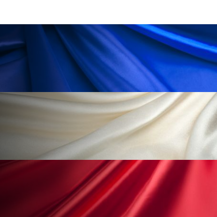
ペアトリートメント
ヘッドスパ
ヘルスケア
ヘルスビューティー
ポジショニング
ボディケア
ホルモン
マーケティング
マイクロスパ
マネジメント
むくみ対策
むくみ改善
メンズスキンケア
メンタルケア
メンタルヘルス
ライフスタイル
リカバリー
リカバリーウェア
リサーチ
リナロール 効果
リラクゼーション
リラックス効果
レチナール
レチノール