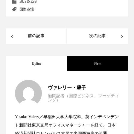
クローズアップ
ケーススタディ
BUSINESS
国際市場
コグニティブヘルス
コスト削減
コネクテッド・ビューティ
コミュニケーション
前の記事
次の記事
コルチゾール
サステナビリティ
サステナブル美容
サプライチェーン
Byline
New
サプリ
サロンクレンジング
サロン戦略
世界の化粧品市場2025年展望：P&G・
2025.06.11
サロン経営
サロン連略
シャネル
ヴァレリー・康子
顧問記者（国際ビジネス、マーケティ
ング）
スカルプ クレンジング 頻度
スカルプケア
資生堂、「女性研究者サイエンスグラン
2023.06.30
LVMH・ロレアルの戦略と日本企業の課
スキンケア
スキンケア 習慣
Yasuko Valery／早稲田大学大学院卒。英インデペンデン
米バイオテクノロジー企業アミリス、
2023.06.29
ト」の第16回受賞者決定
ト新聞社東京支局オフィスマネージャーを経て、日本
題
スキンケアルーティン
ストレス
スパ
経済新聞社ロサンゼルス支局で米国西海岸の流通、産