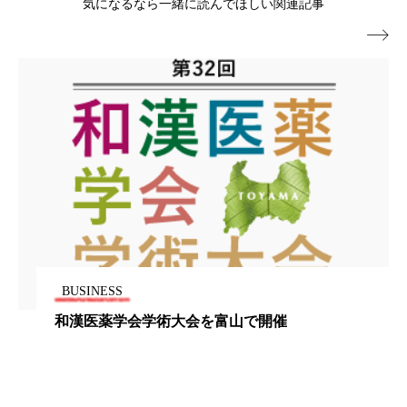
気になるなら一緒に読んでほしい関連記事
パーフェクト株式会社
バイオハッキング

バイオミメティクス
バイオミメティック
バクチオール
バリア機能
ハロウィ
ハロウィン後スキンケア
ハロウィン翌日 肌リセット
ヒアルロン酸
ビジネスモデル
ビタミンC誘導体
ファシア
ファスティング
フィトレチノール
BUSINESS
和漢医薬学会学術大会を富山で開催
プチ断食
ブルーオーシャン
フレグランス 冬
プロンプト
ヘアケア