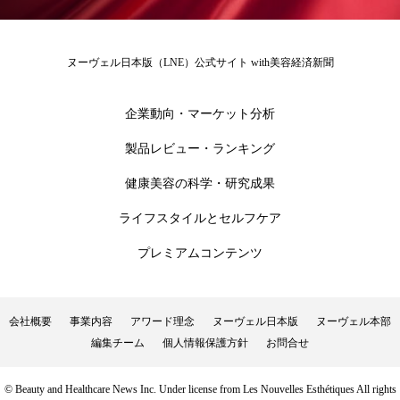
ローカル
ロンジェビティ
下半身美容
ヌーヴェル日本版（LNE）公式サイト with美容経済新聞
乾燥 対策 冬 スキンケア
乾燥対策
企業動向・マーケット分析
乾燥肌対策
他者との再接続
企業・経済
製品レビュー・ランキング
価格改定
保湿
保湿と香り
保湿成分
健康美容の科学・研究成果
健康寿命
光老化
免疫 肌
ライフスタイルとセルフケア
冬 UVケア
冬 美容 習慣
プレミアムコンテンツ
冬 髪 ツヤ 出す 方法
冬 髪 乾燥 改善 方法
会社概要
事業内容
アワード理念
ヌーヴェル日本版
ヌーヴェル本部
冬スキンケア
冬の乾燥肌
冬の印象美
編集チーム
個人情報保護方針
お問合せ
冬の準備
冬美容
冷え対策
© Beauty and Healthcare News Inc. Under license from Les Nouvelles Esthétiques All rights