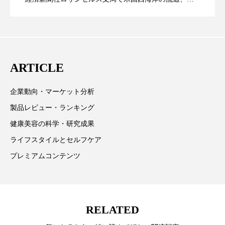
業分野を専門に記者経験を積む。本紙では主に、米国
スマートウォッチ
スマートパッチ
CEO退任と世界的な人員削除を発表
欧州の海外メーカー、ブランドの動向、海外市場の動
スマートリング
セーフプレイス
セラミド
向、新規ビジネスモデルなどを担当。現在はロンドン
に在住
セラミド保湿
セルフケア
ARTICLE
ソーシャルウェルネス
ソーシャルコマース
企業動向・マーケット分析
製品レビュー・ランキング
タンパク質
ディープクレンジング
健康美容の科学・研究成果
デジタルデトックス
デトックス
ライフスタイルとセルフケア
プレミアムコンテンツ
ドライヤー 温度 髪 ダメージ
ナイアシンアミド
ナイトプロテイン
ナイトルーティン 金木犀
RELATED
パーソナライズ
バーチャルメイク