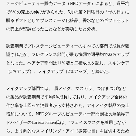
テージビューティー販売データ（NPDデータ）によると、週平均
で6％の売上の伸びがみられた。5月の第２日曜日の「母の日」に
贈るギフトとしてブレステージ化粧品、香水などのギフトセット
の売上が堅調だったことなどが奏功したと分析。
FEATURED
注目の企画
調査期間でプレステージビューティーのすべての部門で成長が確
認されたが、フレグランス部門が最も快調で週平均で22％アップ
TAG LIST
となった。ヘアケア部門は11％増と二桁成長を記し、スキンケア
タグ一覧
（3％アップ）、メイクアップ（2％アップ）と続いた。
AI
B2B
BeautyTech
ChatGPT
メイクアップ部門では、 眉メイク、マスカラ、つけまつげなど
の製品が調査期間で平均6％成長しており、メイクアップ全体の
Gemini
Instagram
SaaS
SNS
伸び率を上回って消費者から支持された。アイメイク製品の売上
TikTok
アスタキサンチン
増加について、NPDグループのビューティー部門副社長兼業界ア
ドバイザーのLarissa Jensen氏は、“フェイスマスクを着用しなが
アスレジャーコスメ
アレルギー
アロマ
ら、より劇的なスマイリング・アイ（微笑む目）を提供するため