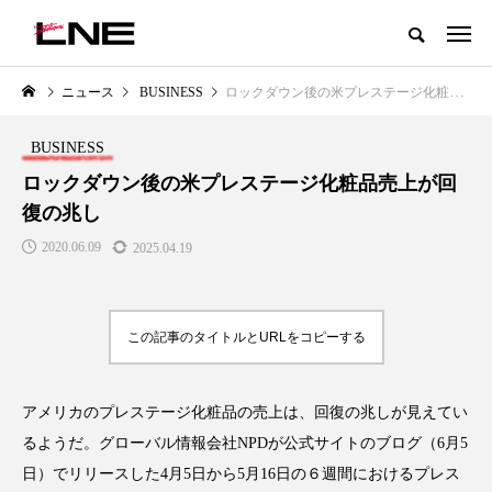
グローバルビューティ＆ヘルスケアビジネス誌
ニュース
BUSINESS
ロックダウン後の米プレステージ化粧品売上が回復の兆し
NEW POST
カテゴリー毎の最新記事
BUSINESS
LIFESTYLE
BUSINESS
ロックダウン後の米プレステージ化粧品売上が回
復の兆し
2020.06.09
2025.04.19
この記事のタイトルとURLをコピーする
SNSの「加工顔」と美容医療｜AI
GWI調査から読み解く2030年の
」
がもたらす可能性とこれから
都市型スパ――身近なウェルネ
アメリカのプレステージ化粧品の売上は、回復の兆しが見えてい
の次世代モデル
2026.07.13
るようだ。グローバル情報会社NPDが公式サイトのブログ（6月5
2026.08.06
日）でリリースした4月5日から5月16日の６週間におけるプレス