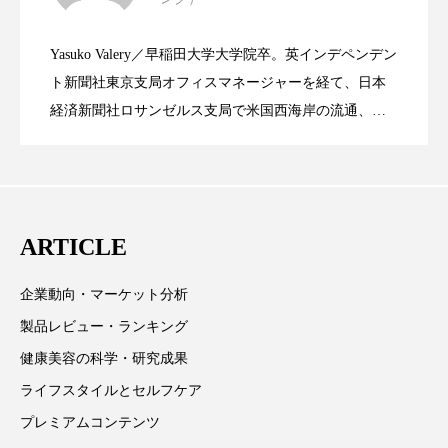
資生堂、「女性研究者サイエンスグラン
2023.06.30
LVMH・ロレアルの戦略と日本企業の課
スマートウォッチ
スマートパッチ
Yasuko Valery／早稲田大学大学院卒。英インデペンデン
米バイオテクノロジー企業アミリス、
2023.06.29
ト」の第16回受賞者決定
スマートリング
セーフプレイス
セラミド
ト新聞社東京支局オフィスマネージャーを経て、日本
題
経済新聞社ロサンゼルス支局で米国西海岸の流通、産
セラミド保湿
セルフケア
業分野を専門に記者経験を積む。本紙では主に、米国
CEO退任と世界的な人員削除を発表
欧州の海外メーカー、ブランドの動向、海外市場の動
ソーシャルウェルネス
ソーシャルコマース
向、新規ビジネスモデルなどを担当。現在はロンドン
に在住
タンパク質
ディープクレンジング
ARTICLE
デジタルデトックス
デトックス
企業動向・マーケット分析
ドライヤー 温度 髪 ダメージ
ナイアシンアミド
製品レビュー・ランキング
健康美容の科学・研究成果
ナイトプロテイン
ナイトルーティン 金木犀
ライフスタイルとセルフケア
パーソナライズ
バーチャルメイク
プレミアムコンテンツ