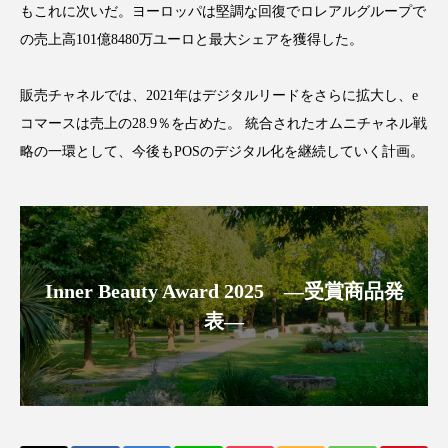
もこれに次いだ。ヨーロッパは堅調な回復でロレアルグループで
アンチエイジング
アンチソリチュード
の売上高101億8480万ユーロと最大シェアを獲得した。
インタビュー
インナービューティー 冷え
販売チャネルでは、2021年はデジタルリードをさらに拡大し、e
インナービューティーアワード2025受賞商品
コマースは売上の28.9％を占めた。 統合されたオムニチャネル戦
略の一環として、今後もPOSのデジタル化を継続していく計画。
ウェアラブルデバイス
ウェルネス
ウェルビーイング
エイジングケア
エクソソーム
オーガニック
オゾン
Inner Beauty Award 2025 ―受賞商品発
カウンセラー
カウンセリング
表―
カカイオイル
ガジェット
キーワード
クルエルティフリー
クレンジング