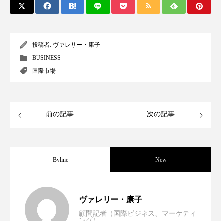
クローズアップ
ケーススタディ
コグニティブヘルス
コスト削減
投稿者:
ヴァレリー・康子
コネクテッド・ビューティ
コミュニケーション
BUSINESS
国際市場
コルチゾール
サステナビリティ
サステナブル美容
サプライチェーン
前の記事
次の記事
サプリ
サロンクレンジング
サロン戦略
サロン経営
サロン連略
シャネル
Byline
New
スカルプ クレンジング 頻度
スカルプケア
スキンケア
スキンケア 習慣
世界の化粧品市場2025年展望：P&G・
2025.06.11
ヴァレリー・康子
顧問記者（国際ビジネス、マーケティ
スキンケアルーティン
ストレス
スパ
ング）