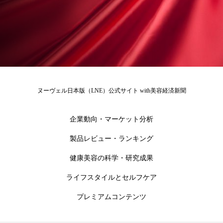
ローカル
ロンジェビティ
下半身美容
乾燥 対策 冬 スキンケア
乾燥対策
乾燥肌対策
他者との再接続
企業・経済
価格改定
保湿
保湿と香り
保湿成分
ヌーヴェル日本版（LNE）公式サイト with美容経済新聞
健康寿命
光老化
免疫 肌
企業動向・マーケット分析
冬 UVケア
冬 美容 習慣
製品レビュー・ランキング
健康美容の科学・研究成果
冬 髪 ツヤ 出す 方法
冬 髪 乾燥 改善 方法
ライフスタイルとセルフケア
冬スキンケア
冬の乾燥肌
冬の印象美
プレミアムコンテンツ
冬の準備
冬美容
冷え対策