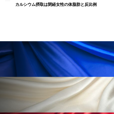
ペアトリートメント
ヘッドスパ
カルシウム摂取は閉経女性の体脂肪と反比例
ヘルスケア
ヘルスビューティー
ポジショニング
ボディケア
ホルモン
マーケティング
マイクロスパ
マネジメント
むくみ対策
むくみ改善
メンズスキンケア
メンタルケア
メンタルヘルス
ライフスタイル
リカバリー
リカバリーウェア
リサーチ
リナロール 効果
リラクゼーション
リラックス効果
レチナール
レチノール