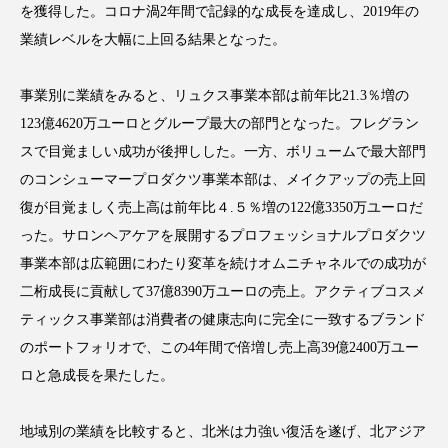
を獲得した。コロナ渦2年間で記録的な成長を達成し、2019年の
業績レベルを大幅に上回る結果となった。
事業別に業績をみると、リュクス事業本部は前年比21.3％増の
FEATURED
注目の企画
123億4620万ユーロとグループ最大の部門となった。フレグラン
スで目覚ましい成功が後押しした。一方、ボリュームで最大部門
のコンシューマープロダクツ事業本部は、メイクアップの売上回
TAG LIST
復が目覚ましく売上高は前年比４.５％増の122億3350万ユーロだ
タグ一覧
った。サロンヘアケアを展開するプロフェッショナルプロダクツ
事業本部は広範囲にわたり変革を続けオムニチャネルでの成功が
AI
B2B
BeautyTech
ChatGPT
二桁成長に貢献して37億8390万ユーロの売上。アクティブコスメ
ティックス事業部は消費者の健康志向に完全に一致するブランド
Gemini
Instagram
SaaS
SNS
のポートフォリオで、この4年間で倍増し売上高39億2400万ユー
TikTok
アスタキサンチン
ロと急成長を果たした。
アスレジャーコスメ
アレルギー
アロマ
地域別の業績を比較すると、北米は力強い復活を遂げ、北アジア