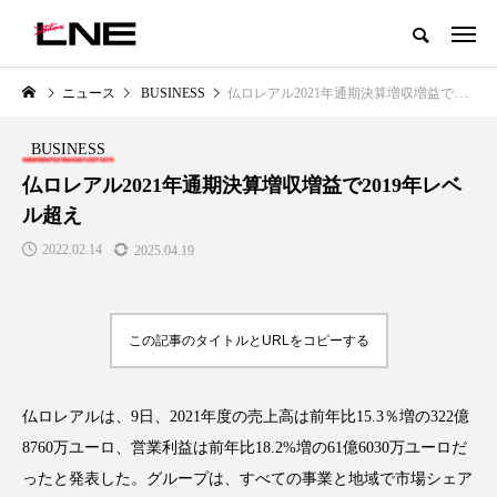
グローバルビューティ＆ヘルスケアビジネス誌
ニュース
BUSINESS
仏ロレアル2021年通期決算増収増益で2019年レベル超え
NEW POST
カテゴリー毎の最新記事
BUSINESS
LIFESTYLE
BUSINESS
仏ロレアル2021年通期決算増収増益で2019年レベ
ル超え
2022.02.14
2025.04.19
この記事のタイトルとURLをコピーする
SNSの「加工顔」と美容医療｜AI
GWI調査から読み解く2030年の
」
がもたらす可能性とこれから
都市型スパ――身近なウェルネ
仏ロレアルは、9日、2021年度の売上高は前年比15.3％増の322億
の次世代モデル
2026.07.13
8760万ユーロ、営業利益は前年比18.2%増の61億6030万ユーロだ
2026.08.06
ったと発表した。グループは、すべての事業と地域で市場シェア