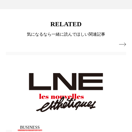
パーフェクト株式会社
バイオハッキング
バイオミメティクス
バイオミメティック
RELATED
バクチオール
バリア機能
ハロウィ
気になるなら一緒に読んでほしい関連記事

ハロウィン後スキンケア
ハロウィン翌日 肌リセット
ヒアルロン酸
ビジネスモデル
ビタミンC誘導体
ファシア
ファスティング
フィトレチノール
プチ断食
ブルーオーシャン
フレグランス 冬
プロンプト
ヘアケア
BUSINESS