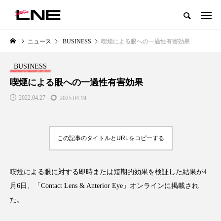
グローバルビューティ＆ヘルスケアビジネス誌
ニュース
BUSINESS
喫煙による眼への一過性有害効果
NEW POST
カテゴリー毎の最新記事
BUSINESS
LIFESTYLE
BUSINESS
喫煙による眼への一過性有害効果
2022.04.27
2025.04.19
この記事のタイトルとURLをコピーする
喫煙による眼に対する即時または短期的効果を検証した結果が4
SNSの「加工顔」と美容医療｜AI
GWI調査から読み解く2030年の
」
がもたらす可能性とこれから
都市型スパ――身近なウェルネ
月6日、「Contact Lens & Anterior Eye」オンラインに掲載され
の次世代モデル
2026.07.13
た。
2026.08.06