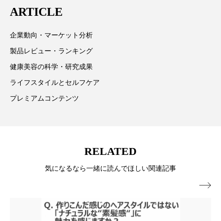
ARTICLE
スマートウォッチ
スマートパッチ
企業動向・マーケット分析
スマートリング
セーフプレイス
セラミド
製品レビュー・ランキング
セラミド保湿
セルフケア
健康美容の科学・研究成果
ライフスタイルとセルフケア
ソーシャルウェルネス
ソーシャルコマース
プレミアムコンテンツ
タンパク質
ディープクレンジング
デジタルデトックス
デトックス
RELATED
ドライヤー 温度 髪 ダメージ
ナイアシンアミド
気になるなら一緒に読んでほしい関連記事
ナイトプロテイン
ナイトルーティン 金木犀

パーソナライズ
バーチャルメイク