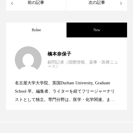
クローズアップ
ケーススタディ
前の記事
次の記事
コグニティブヘルス
コスト削減
コネクテッド・ビューティ
コミュニケーション
Byline
New
コルチゾール
サステナビリティ
男性・家族歴・重症度でニキビ瘢痕有病
2023.06.30
橋本奈保子
サステナブル美容
サプライチェーン
顧問記者（国際情報、薬事・医療ニュ
ース）
ニキビへの新技術Photopneumatic
2023.06.29
率に差異
サプリ
サロンクレンジング
サロン戦略
名古屋大学大学院、英国Durham University, Graduate
サロン経営
サロン連略
シャネル
時間制限食とカロリー制限食の減量効果
2023.06.28
Technology
School 卒。編集者、ライターを経てフリージャーナリ
ストとして独立。専門分野は、医学・化学関連。ま
スカルプ クレンジング 頻度
スカルプケア
た、同分野を中心に翻訳、ウェブコンテンツ・ディレ
に差なし
スキンケア
スキンケア 習慣
クターとしても活躍中。 本誌では主に、米国欧州を中
心に先端美容医療、化学、米FDAなどの情報を担当。
スキンケアルーティン
ストレス
スパ