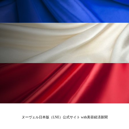
ペアトリートメント
ヘッドスパ
ヘルスケア
ヘルスビューティー
ポジショニング
ボディケア
ホルモン
マーケティング
マイクロスパ
マネジメント
むくみ対策
むくみ改善
メンズスキンケア
メンタルケア
メンタルヘルス
ライフスタイル
リカバリー
リカバリーウェア
リサーチ
リナロール 効果
リラクゼーション
ヌーヴェル日本版（LNE）公式サイト with美容経済新聞
リラックス効果
レチナール
レチノール