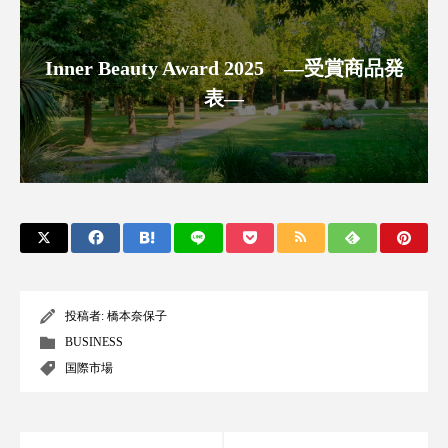
アンチエイジング
アンチソリチュード
Inner Beauty Award 2025 ―受賞商品発
インタビュー
インナービューティー 冷え
表―
インナービューティーアワード2025受賞商品
ウェアラブルデバイス
ウェルネス
ウェルビーイング
エイジングケア
エクソソーム
オーガニック
オゾン
カウンセラー
カウンセリング
投稿者:
橋本奈保子
BUSINESS
カカイオイル
ガジェット
キーワード
国際市場
クルエルティフリー
クレンジング