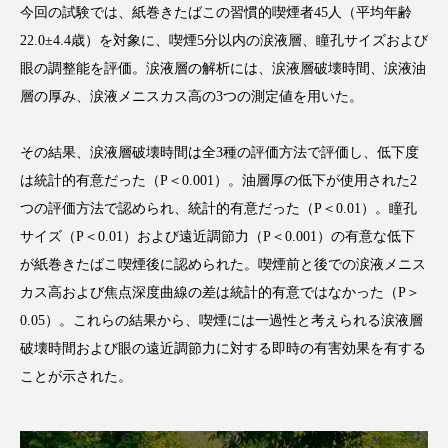
今回の試験では、紙巻きたばこの習慣的喫煙者45人（平均年齢
22.0±4.4歳）を対象に、喫煙5分以内の涙液層、瞳孔サイズおよび
眼の調整能を評価。涙液層の解析には、涙液層破壊時間、涙液油
層の厚み、涙液メニスカス高の3つの測定値を用いた。
FEATURED
注目の企画
その結果、涙液層破壊時間は全3種の評価方法で評価し、低下度
は統計的有意だった（P＜0.001）。油層厚の低下が使用された2
TAG LIST
つの評価方法で認められ、統計的有意だった（P＜0.01）。瞳孔
タグ一覧
サイズ（P＜0.01）および遠近調節力（P＜0.001）の有意な低下
が紙巻きたばこ喫煙後に認められた。喫煙前と後での涙液メニス
AI
B2B
BeautyTech
ChatGPT
カス高および焦点深度曲線の差は統計的有意ではなかった（P＞
0.05）。これらの結果から、喫煙には一過性と考えられる涙液層
Gemini
Instagram
SaaS
SNS
破壊時間および眼の遠近調節力に対する即時の有害効果を有する
TikTok
アスタキサンチン
ことが示された。
アスレジャーコスメ
アレルギー
アロマ