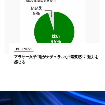
パーフェクト株式会社
バイオハッキング
バイオミメティクス
バイオミメティック
バクチオール
バリア機能
ハロウィ
ハロウィン後スキンケア
ハロウィン翌日 肌リセット
ヒアルロン酸
BUSINESS
アラサー女子9割がナチュラルな”素髪感”に魅力を
ビジネスモデル
ビタミンC誘導体
ファシア
感じる
ファスティング
フィトレチノール
プチ断食
ブルーオーシャン
フレグランス 冬
プロンプト
ヘアケア