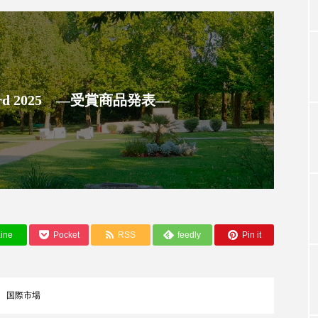
TAG LIST
タグ一覧
 Award 2025 ―受賞商品発表―
ChatGPT
Gemini
Instagram
SaaS
SN
ジャーコスメ
アレルギー
アロマ
アンチエイジン
ューティー 冷え
インナービューティーアワード2025受賞商品
ine
Pocket
RSS
feedly
Pin it
ング
エイジングケア
エクソソーム
オーガニック
国際市場
ング
カカイオイル
ガジェット
キーワード