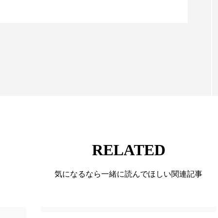
ハロウィン翌日 肌リセット
ヒアルロン酸
ビジネスモデ
限食の減量効果に差なし
。また、同分野を中心に翻訳、ウェブコンテンツ・デ
ても活躍中。 本誌では主に、米国欧州を中心に先端美
フィトレチノール
プチ断食
ブルーオーシャン
米FDAなどの情報を担当。
ペアトリートメント
ヘッドスパ
ヘルスケア
ヘ
ア
ホルモン
マーケティング
マイクロスパ
メンズスキンケア
メンタルケア
メンタルヘルス
ェア
リサーチ
リナロール 効果
リラクゼーション
ローカル
ロンジェビティ
下半身美容
乾燥 
RELATED
他者との再接続
企業・経済
価格改定
保湿
気になるなら一緒に読んでほしい関連記事
免疫 肌
冬 UVケア
冬 美容 習慣
冬 髪 ツヤ 出す 
冬の印象美
冬の準備
冬美容
冷え対策