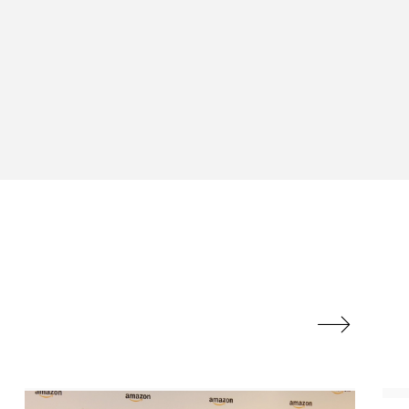
ル
ビタミンC誘導体
フレグランス 冬
ルスビューティー
マネジメント
ライフスタイル
リラックス効果
対策 冬 スキンケア
保湿と香り
保湿成分

方法
冬 髪 乾燥 改善 方法
冷え性改善