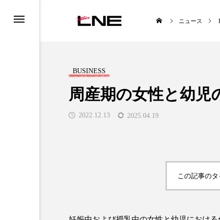
ニュース
BUSINESS
周産期の女性と幼児
2022.12.13
2025.04.19
STYLE
BUSINESS
この記事のタ

妊娠中および授乳中の女性と幼児における