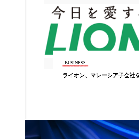
加工アプリ
加工フィルタ
外出控え
夜 スキンケア 
技術経営
技術転用
時間制限食
東洋医学
BUSINESS
為替相場
熱中症対策
期Q3の当期純
ライオン、マレーシア子会社
画像解析
発酵
睡
素髪ケア やり方
紫外線
美容業界
美的感覚
肌荒れ防止
脳
自