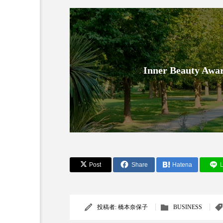
Inner Beauty
AI
B2B
BeautyTech
アスタキサンチン
アスレ
インタビュー
インナービ
Post
Share
Hatena
L
ウェルネス
ウェルビーイ
投稿者:
橋本奈保子
BUSINESS
カウンセラー
カウンセリ