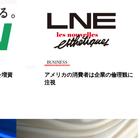
ー
加工顔
労働環境
国内市場
国際市場
香り
孤独
巡らせるケア
巡りケア
差別化
抗酸化
抗酸化ケア
断食
新商品
日中関係
梅雨
棚卸資産
汗ケア
温活スキンケア
BUSINESS
物流問題
特殊メイク
猛暑
生物模倣
用
を増資
アメリカの消費者は企業の倫理観に
注視
眠
睡眠 美容 金木犀
睡眠美容
秋
秋 冷え
対策
美容
美容テック
美容と政治
美容ビジ
美肌習慣
美脚習慣
老化
肌ケア
肌トラブ
律神経
花王
血行促進
過剰在庫
都市型美容