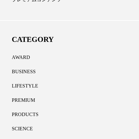
ノール代替成分とは？バクチ
女性の9割超が「なが
ルやレチナールなど4成分の効
践、「時間を有効に使
活用法
9％
CATEGORY
26.07.30
2021.11.09
AWARD
BUSINESS
LIFESTYLE
PREMIUM
PRODUCTS
SCIENCE