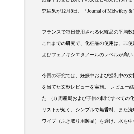
究結果が12月8日、「Journal of Midwifer
「加工顔」と美容医療｜AI
GWI調査から読み解く20
らす可能性とこれから
市型スパ――身近なウェ
フランスで毎日使用される化粧品の平均数は
次世代モデル
.13
2026.08.06
これまでの研究で、化粧品の使用は、非使
よびフェノキシエタノールのレベルが高い
今回の研究では、妊娠中および授乳中の女
を当てた文献レビューを実施。 レビュー
た：(1) 周産期および子供の間ですべての
リストが短く、シンプルで無香料、また洗い
ワイプ（ふき取り用製品）を避け、水を中