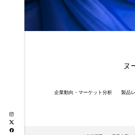
金木犀 スキンケア
金木犀
香りケア
香りの重ね使い
髪 静電気 冬 対策
髪のバ
ヌ
企業動向・マーケット分析
製品