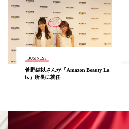
地政学リスク
廃棄ロス
成分
日焼け止め
温活女子
温活習慣
BUSINESS
語辞典
男性美容
菅野結以さんが「Amazon Beauty La
b.」所長に就任
筋膜
精油
ネス
美容医療
ル
肌バリア
ウェルネス
酷暑