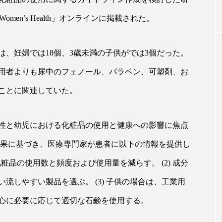
y & Women’s Health」オンラインに掲載された。
30年の都
青山メディカルクリニック｜本郷
レチ
ルネスの
玲 院長：内科と循環器専門医の知
オー
、妊婦では18個、3歳未満の子供がでは3個だった。
見が切り拓く、再生医療と統合医
果と
療の新たな価値
20
用者よりも尿中のフェノール、パラベン、可塑剤、お
2026.04.28
ことに関連していた。
性と幼児における化粧品の使用と健康への影響に焦点
FEATURED
結果に基づき、医療専門家が患者に以下の情報を提供し
化粧品の使用数と頻度および使用量を減らす。 (2) 成分
注目の企画
流しやすい製品を選ぶ。 (3) 子供の場合は、工業用
心に必要に応じて適切な石鹸を使用する。