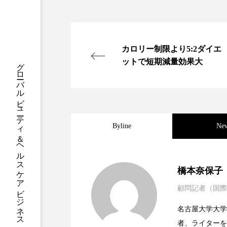
クレンジング
クローズア
コネクテッド・ビューティ
カロリー制限より5:2ダイエ
サプライチェーン
サプリ
グローバルビューティ＆ヘルスケアビジネス誌
ットで短期減量効果大
スカルプ クレンジング 頻度
ストレス
スパ
ス
Byline
Ne
セラミド保湿
セルフケア
ディープクレンジング
デ
2023.06.30
男性・家族歴・重症度で
橋本奈保子
ナイトプロテイン
ナイト
顧問記者（国際
2023.06.29
ニキビへの新技術Photopneum
バイオハッキング
バイオ
名古屋大学大学院、英国
者、ライターを