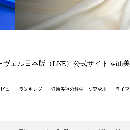
 香り 効果
需要予測
頭皮 保湿 ミスト おすすめ
香料
香水 レイヤリング
香水の持続
高市
リア機能 とは
ーヴェル日本版（LNE）公式サイト with
レビュー・ランキング
健康美容の科学・研究成果
ライフ