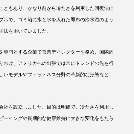
 香り 効果
需要予測
頭皮 保湿 ミスト おすすめ
こともあり、かなり前から冷たさを利用した回復法に
プルで、ゴミ箱に水と氷を入れた即席の冷水浴のよう
香料
香水 レイヤリング
香水の持続
高市
手法を用いていました。
リア機能 とは
を専門とする企業で営業ディレクターを務め、国際的
りわけ、アメリカへの出張では常にトレンドの先を行
しいモデルやフィットネス分野の革新的な形態など、
らの会社を設立しました。目的は明確で、冷たさを利用し
ビーイングや長期的な健康維持に大きな変化をもたら