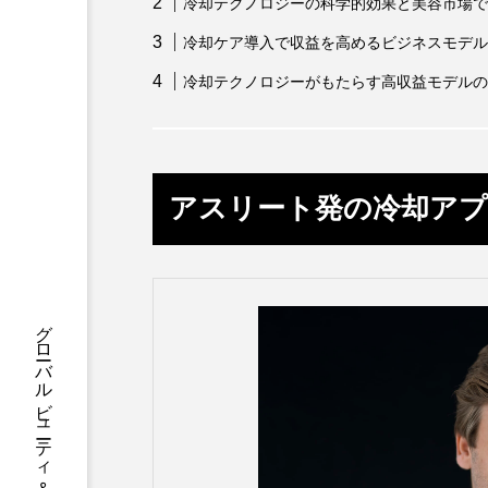
ハロウィン後スキンケア
冷却テクノロジーの科学的効果と美容市場で
冷却ケア導入で収益を高めるビジネスモデル
ファシア
ファスティング
冷却テクノロジーがもたらす高収益モデルの
プロンプト
ヘアケア
ポジショニング
ボディケ
アスリート発の冷却アプ
むくみ対策
むくみ改善
リカバリー
リカバリーウ
レチナール
レチノール
乾燥対策
乾燥肌対策
健康寿命
光老化
冬スキンケア
冬の乾燥肌