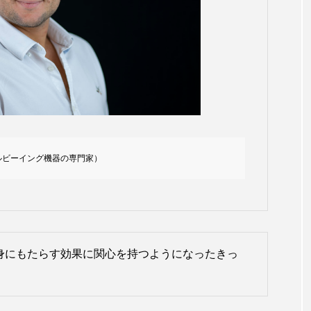
ー
加工顔
労働環境
国内市場
国際市場
香り
孤独
巡らせるケア
巡りケア
差別化
抗酸化
抗酸化ケア
断食
新商品
日中関係
梅雨
棚卸資産
汗ケア
温活スキンケア
物流問題
特殊メイク
猛暑
生物模倣
用
／ウェルビーイング機器の専門家）
眠
睡眠 美容 金木犀
睡眠美容
秋
秋 冷え
対策
美容
美容テック
美容と政治
美容ビジ
心身にもたらす効果に関心を持つようになったきっ
美肌習慣
美脚習慣
老化
肌ケア
肌トラブ
律神経
花王
血行促進
過剰在庫
都市型美容