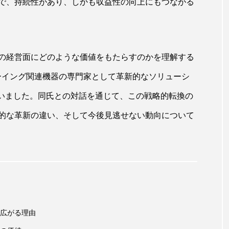
で、持続性があり、しかも収益性の向上にもつながる
ップ
ケーススタディ
コグニティブヘルス
コスト
コミュニケーション
コルチゾール
サステナビリティ
の経営面にどのような価値をもたらすのかを理解する
サロンクレンジング
サロン戦略
サロン経営
ェルビーイング関連機器の専門家として革新的なソリューシ
スカルプケア
スキンケア
スキンケア 習慣
ス
に話を伺いました。同氏との対話を通じて、この戦略的転換の
マートウォッチ
スマートパッチ
スマートリング
セ
的な革新の違い、そして今後見逃せない動向について
ソーシャルウェルネス
ソーシャルコマース
タン
ジタルデトックス
デトックス
ドライヤー 温度 髪 ダメー
ルーティン 金木犀
パーソナライズ
バーチャルメイク
ミメティクス
バイオミメティック
バクチオール
広がる理由