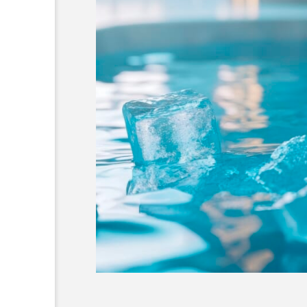
超が「ながら美容」を実
SNSの「加工顔」と美容医療
を有効に使いたい」が9
がもたらす可能性とこれか
2026.07.13
9