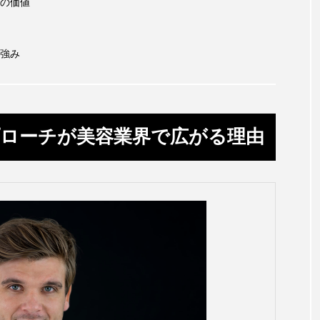
ハロウィン翌日 肌リセット
ヒアルロン酸
ビジネスモデ
の価値
フィトレチノール
プチ断食
ブルーオーシャン
強み
ペアトリートメント
ヘッドスパ
ヘルスケア
ヘ
ア
ホルモン
マーケティング
マイクロスパ
ローチが美容業界で広がる理由
メンズスキンケア
メンタルケア
メンタルヘルス
ェア
リサーチ
リナロール 効果
リラクゼーション
ローカル
ロンジェビティ
下半身美容
乾燥 
他者との再接続
企業・経済
価格改定
保湿
免疫 肌
冬 UVケア
冬 美容 習慣
冬 髪 ツヤ 出す 
冬の印象美
冬の準備
冬美容
冷え対策