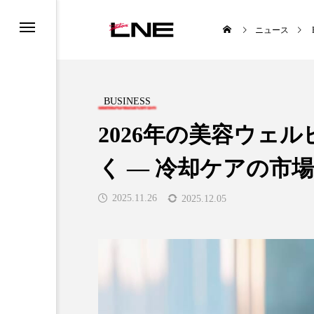
ニュース
BUSINESS
2026年の美容ウェ
く ― 冷却ケアの市
UCTS
LIFESTYLE
2025.11.26
2025.12.05
