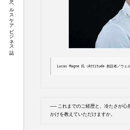
グローバルビューティ＆ヘルスケアビジネス誌
加工アプリ
加工フィルタ
外出控え
夜 スキンケア 
技術経営
技術転用
時間制限食
東洋医学
為替相場
熱中症対策
Lucas Magne 氏（Attitude 創設者
画像解析
発酵
睡
素髪ケア やり方
紫外線
── これまでのご経歴と、冷たさが
美容業界
美的感覚
かけを教えていただけますか。
肌荒れ防止
脳
自