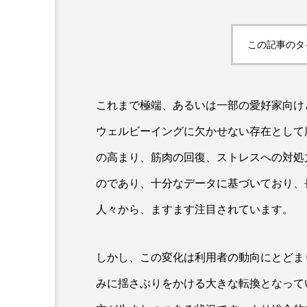
この記事のタ
これまで極端、あるいは一部の愛好家向け
ウェルビーイングに欠かせない存在として
AI
B2B
BeautyTech
の高まり、筋肉の回復、ストレスへの対処
のであり、十分なデータに基づいており、
アスタキサンチン
アスレ
人々から、ますます注目されています。
インタビュー
インナービ
ウェルネス
ウェルビーイ
しかし、この変化は利用者の動向にとどま
みに揺さぶりをかける大きな転換となって
カウンセラー
カウンセリ