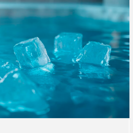
｜AI
GWI調査から読み解く2030年の都
青山メ
ら
市型スパ――身近なウェルネスの
玲 院
次世代モデル
見が切
療の新
2026.08.06
2026
FEATURED
注目の企画