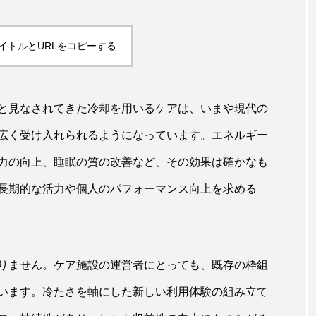
イトルとURLをコピーする
TAG LIST
タグ一覧
と見なされてきた冷却を用いるケアは、いまや現代の
広く受け入れられるようになっています。エネルギー
ChatGPT
Gemini
Instagram
SaaS
SN
力の向上、睡眠の質の改善など、その効果は確かなも
長期的な活力や個人のパフォーマンス向上を求める
ジャーコスメ
アレルギー
アロマ
アンチエイジン
ューティー 冷え
インナービューティーアワード2025受賞商品
ング
エイジングケア
エクソソーム
オーガニック
りません。ケア施設の運営者にとっても、既存の枠組
います。冷たさを軸にした新しい利用体験の組み立て
ング
カカイオイル
ガジェット
キーワード