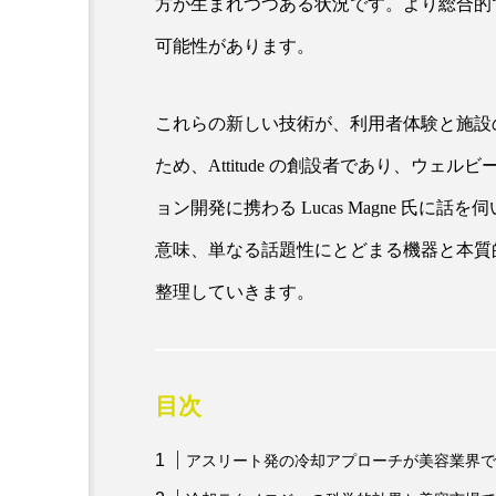
方が生まれつつある状況です。より総合的
クレンジング
クローズア
可能性があります。
コネクテッド・ビューティ
これらの新しい技術が、利用者体験と施設
サプライチェーン
サプリ
ため、Attitude の創設者であり、ウ
スカルプ クレンジング 頻度
ョン開発に携わる Lucas Magne 氏
ストレス
スパ
ス
意味、単なる話題性にとどまる機器と本質
セラミド保湿
セルフケア
整理していきます。
ディープクレンジング
デ
ナイトプロテイン
ナイト
目次
バイオハッキング
バイオ
アスリート発の冷却アプローチが美容業界で