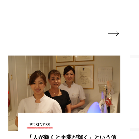
地政学リスク
廃棄ロス
成分

日焼け止め
温活女子
温活習慣
語辞典
男性美容
筋膜
精油
ネス
美容医療
ル
肌バリア
BUSINESS
ウェルネス
酷暑
「人が輝くと企業が輝く」という信