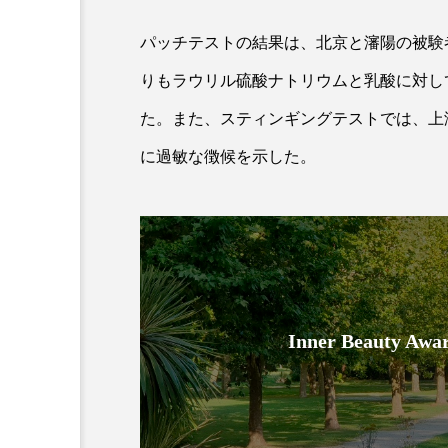
パッチテストの結果は、北京と瀋陽の被験
りもラウリル硫酸ナトリウムと乳酸に対して神経的
た。また、スティンギングテストでは、上
に過敏な徴候を示した。
AI
B2B
BeautyTech
アスタキサンチン
アスレ
インタビュー
インナービ
Inner Beauty
ウェルネス
ウェルビーイ
カウンセラー
カウンセリ