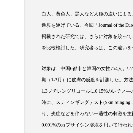
白人、黄色人、黒人など人種の違いによる
超が「ながら美容」を実
SNSの「加工顔」と美容医療
進歩を遂げている。今回「Journal of the European
を有効に使いたい」が9
がもたらす可能性とこれか
2026.07.13
掲載された研究では、さらに対象を絞って
9
を比較検討した。研究者らは、この違いを
対象は、中国6都市と韓国の女性754人。
期（1-3月）に皮膚の感度を計測した。方
1,3ブチレングリコールに0.15%のレチ
時に、スティンギングテスト(Skin Sting
り、炎症などを伴わない一過性の刺激を主
0.001%のカプサイシン溶液を用いて行わ