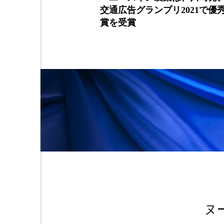
限定販売
交通広告グランプリ2021で優
金木犀 スキンケア
金木犀
賞を受賞
香りケア
香りの重ね使い
髪 静電気 冬 対策
髪のバ
ヌ