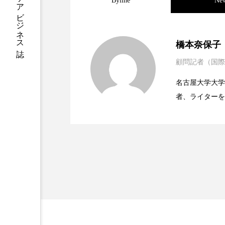
Byline
Ne
ハロウィン後スキンケア
ファシア
ファスティング
2023.06.30
男性・家族歴・重症度で
橋本奈保子
プロンプト
ヘアケア
顧問記者（国際
2023.06.29
ニキビへの新技術Photopneum
ポジショニング
ボディケ
名古屋大学大学院、英国
者、ライターを
むくみ対策
むくみ改善
2023.06.28
時間制限食とカロリー制
医学・化学関連
リカバリー
リカバリーウ
ィレクターとし
容医療、化学、
レチナール
レチノール
乾燥対策
乾燥肌対策
健康寿命
光老化
冬スキンケア
冬の乾燥肌