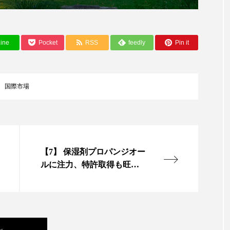
ップ
ケーススタディ
コグニティブヘルス
コスト
コミュニケーション
コルチゾール
サステナビリティ
ine
Pocket
RSS
feedly
Pin it
サロンクレンジング
サロン戦略
サロン経営
スカルプケア
スキンケア
スキンケア 習慣
ス
国際市場
マートウォッチ
スマートパッチ
スマートリング
セ
ソーシャルウェルネス
ソーシャルコマース
タン
【7】 保湿剤プロパンジオー
ジタルデトックス
デトックス
ドライヤー 温度 髪 ダメー
ルに注力、特許取得も旺盛
～岩瀬コスファ（下）
ルーティン 金木犀
パーソナライズ
バーチャルメイク
ミメティクス
バイオミメティック
バクチオール