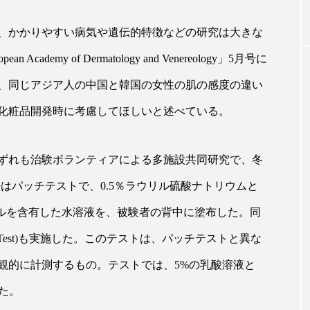
、かかりやすい病気や遺伝的特徴などの研究は大きな
｜AI
GWI調査から読み解く2030年の都
青山メ
 Academy of Dermatology and Venereology」5月号に
ら
市型スパ――身近なウェルネスの
玲 院
次世代モデル
見が切
、同じアジア人の中国と韓国の女性の肌の感度の違い
療の新
2026.08.06
2026
化粧品開発時に考慮してほしいと述べている。
いずれも治験ボランティアによる多施設共同研究で、冬
法はパッチテストで、0.5％ラウリル硫酸ナトリウムと
FEATURED
ノ―ルを含有した水溶液を、被験者の背中に塗布した。同
注目の企画
ing Test)も実施した。このテストは、パッチテストと異な
観的に計測するもの。テストでは、5%の乳酸溶液と
れた。