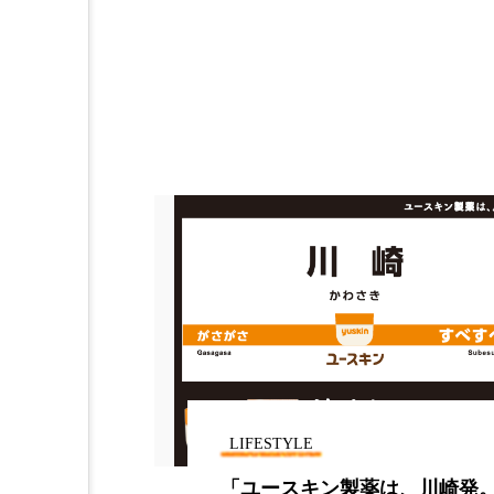
加工アプリ
加工フィルタ
外出控え
夜 スキンケア 
技術経営
技術転用
時間制限食
東洋医学
為替相場
熱中症対策
画像解析
発酵
睡
素髪ケア やり方
紫外線
美容業界
美的感覚
LIFESTYLE
肌荒れ防止
脳
自
ン、創業40
「ユースキン製薬は、川崎