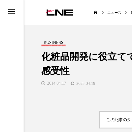
ニュース
BUSINESS
化粧品開発に役立て
感受性
UCTS
LIFESTYLE
2014.04.17
2025.04.19

この記事のタ