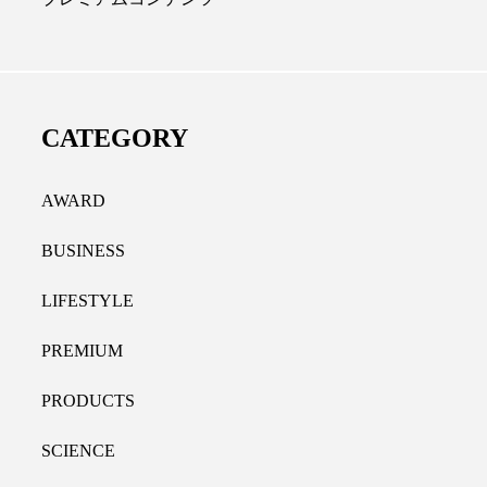
ディカルクリニック｜本郷
レチノール代替成分と
長：内科と循環器専門医の知
オールやレチナールなど
り拓く、再生医療と統合医
果と活用法
CATEGORY
たな価値
2026.07.30
.04.28
AWARD
BUSINESS
LIFESTYLE
PREMIUM
PRODUCTS
SCIENCE