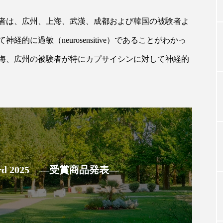
者は、広州、上海、武漢、成都および韓国の被験者よ
TAG LIST
に過敏（neurosensitive）であることがわかっ
海、広州の被験者が特にカプサイシンに対して神経的
タグ一覧
ChatGPT
Gemini
Instagram
SaaS
SN
ジャーコスメ
アレルギー
アロマ
アンチエイジン
ューティー 冷え
インナービューティーアワード2025受賞商品
 Award 2025 ―受賞商品発表―
ング
エイジングケア
エクソソーム
オーガニック
ング
カカイオイル
ガジェット
キーワード