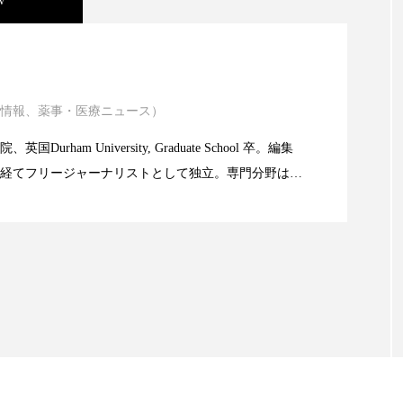
w
ハロウィン翌日 肌リセット
ヒアルロン酸
ビジネスモデ
フィトレチノール
プチ断食
ブルーオーシャン
ニキビ瘢痕有病率に差異
ペアトリートメント
ヘッドスパ
ヘルスケア
ヘ
情報、薬事・医療ニュース）
atic Technology
ア
ホルモン
マーケティング
マイクロスパ
Durham University, Graduate School 卒。編集
経てフリージャーナリストとして独立。専門分野は、
メンズスキンケア
メンタルケア
メンタルヘルス
限食の減量効果に差なし
。また、同分野を中心に翻訳、ウェブコンテンツ・デ
ェア
リサーチ
リナロール 効果
リラクゼーション
ても活躍中。 本誌では主に、米国欧州を中心に先端美
米FDAなどの情報を担当。
ローカル
ロンジェビティ
下半身美容
乾燥 
他者との再接続
企業・経済
価格改定
保湿
免疫 肌
冬 UVケア
冬 美容 習慣
冬 髪 ツヤ 出す 
冬の印象美
冬の準備
冬美容
冷え対策