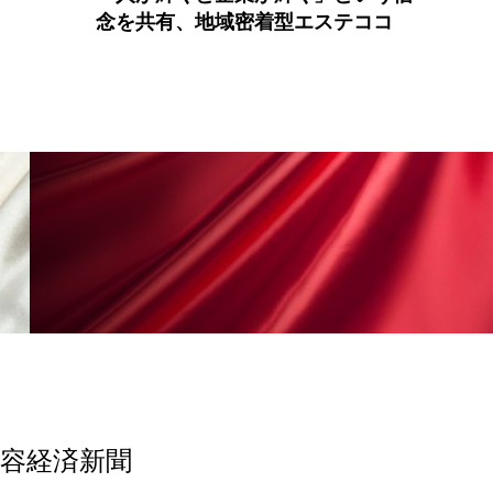
念を共有、地域密着型エステココ
香り
香り メンタルケア
政権
高齢社会
美容経済新聞