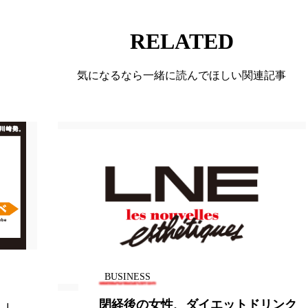
ー
加工顔
労働環境
国内市場
国際市場
RELATED
香り
孤独
巡らせるケア
巡りケア
差別化
気になるなら一緒に読んでほしい関連記事
抗酸化
抗酸化ケア
断食
新商品
日中関係
梅雨
棚卸資産
汗ケア
温活スキンケア
物流問題
特殊メイク
猛暑
生物模倣
用
眠
睡眠 美容 金木犀
睡眠美容
秋
秋 冷え
対策
美容
美容テック
美容と政治
美容ビジ
美肌習慣
美脚習慣
老化
肌ケア
肌トラブ
BUSINESS
律神経
花王
血行促進
過剰在庫
都市型美容
発。」
閉経後の女性、ダイエットドリンク