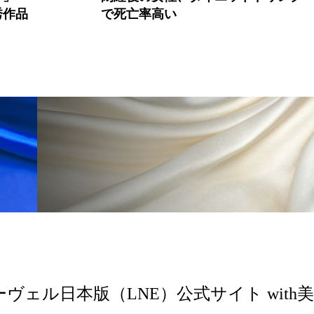
秀作品
で死亡率高い
 香り 効果
需要予測
頭皮 保湿 ミスト おすすめ
香料
香水 レイヤリング
香水の持続
高市
リア機能 とは
ーヴェル日本版（LNE）公式サイト with