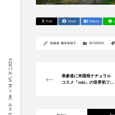
クレンジング
クローズア
コネクテッド・ビューティ
Post
Share
Hatena
L
サプライチェーン
サプリ
スカルプ クレンジング 頻度
投稿者:
橋本奈保子
BUSINESS
ストレス
スパ
ス
グローバルビューティ＆ヘルスケアビジネス誌
セラミド保湿
セルフケア
表参道に米国発ナチュラル
ディープクレンジング
デ
コスメ「suki」の世界初フラ
ッグシップ
ナイトプロテイン
ナイト
バイオハッキング
バイオ