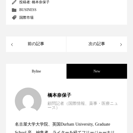
クローズアップ
ケーススタディ
投稿者:
橋本奈保子
BUSINESS
コグニティブヘルス
コスト削減
国際市場
コネクテッド・ビューティ
コミュニケーション
コルチゾール
サステナビリティ
前の記事
次の記事
サステナブル美容
サプライチェーン
Byline
New
サプリ
サロンクレンジング
サロン戦略
サロン経営
サロン連略
シャネル
男性・家族歴・重症度でニキビ瘢痕有病
2023.06.30
橋本奈保子
スカルプ クレンジング 頻度
スカルプケア
顧問記者（国際情報、薬事・医療ニュ
ース）
ニキビへの新技術Photopneumatic
2023.06.29
率に差異
スキンケア
スキンケア 習慣
名古屋大学大学院、英国Durham University, Graduate
スキンケアルーティン
ストレス
スパ
時間制限食とカロリー制限食の減量効果
2023.06.28
Technology
School 卒。編集者、ライターを経てフリージャーナリ