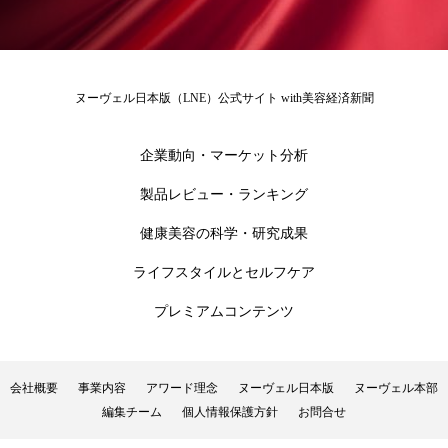
ローカル
ロンジェビティ
下半身美容
乾燥 対策 冬 スキンケア
乾燥対策
ヌーヴェル日本版（LNE）公式サイト with美容経済新聞
乾燥肌対策
他者との再接続
企業・経済
企業動向・マーケット分析
価格改定
保湿
保湿と香り
保湿成分
製品レビュー・ランキング
健康寿命
光老化
免疫 肌
健康美容の科学・研究成果
ライフスタイルとセルフケア
冬 UVケア
冬 美容 習慣
プレミアムコンテンツ
冬 髪 ツヤ 出す 方法
冬 髪 乾燥 改善 方法
冬スキンケア
冬の乾燥肌
冬の印象美
会社概要
事業内容
アワード理念
ヌーヴェル日本版
ヌーヴェル本部
編集チーム
個人情報保護方針
お問合せ
冬の準備
冬美容
冷え対策