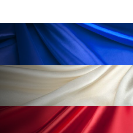
ペアトリートメント
ヘッドスパ
ヘルスケア
ヘルスビューティー
ポジショニング
ボディケア
ホルモン
マーケティング
マイクロスパ
マネジメント
むくみ対策
むくみ改善
メンズスキンケア
メンタルケア
メンタルヘルス
ライフスタイル
リカバリー
リカバリーウェア
リサーチ
リナロール 効果
リラクゼーション
リラックス効果
レチナール
レチノール