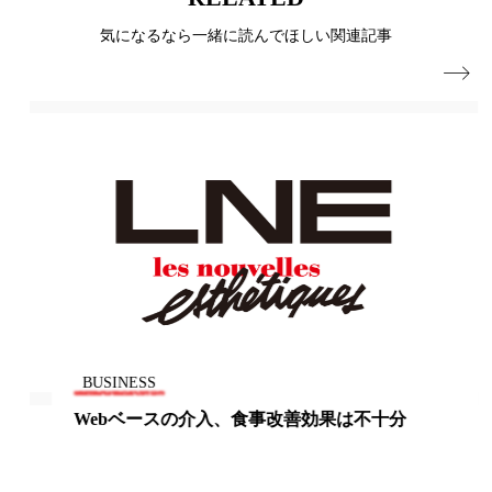
パーフェクト株式会社
バイオハッキング
気になるなら一緒に読んでほしい関連記事
バイオミメティクス
バイオミメティック

バクチオール
バリア機能
ハロウィ
ハロウィン後スキンケア
ハロウィン翌日 肌リセット
ヒアルロン酸
ビジネスモデル
ビタミンC誘導体
ファシア
ファスティング
フィトレチノール
BUSINESS
プチ断食
ブルーオーシャン
Webベースの介入、食事改善効果は不十分
フレグランス 冬
プロンプト
ヘアケア