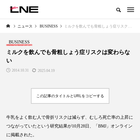
グローバルビューティ＆ヘルスケアビジネス誌
ニュース
BUSINESS
ミルクを飲んでも骨粗しょう症リスクは変わらない
NEW POST
カテゴリー毎の最新記事
BUSINESS
LIFESTYLE
BUSINESS
ミルクを飲んでも骨粗しょう症リスクは変わらな
い
2014.10.31
2025.04.19
この記事のタイトルとURLをコピーする
SNSの「加工顔」と美容医療｜AI
GWI調査から読み解く2030年の
」
がもたらす可能性とこれから
都市型スパ――身近なウェルネ
牛乳をよく飲む人で骨折リスクは減らず、むしろ死亡率の上昇に
の次世代モデル
2026.07.13
つながっていたという研究結果が10月28日、「BMJ」オンライン
2026.08.06
に掲載された。