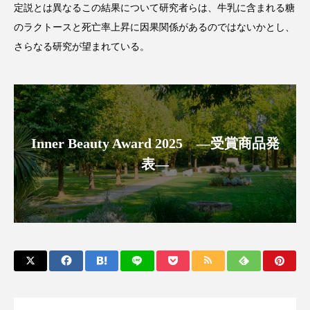
定説とは異なるこの結果について研究者らは、牛乳に含まれる糖
アンチエイジング
アンチソリチュード
のラクトースと死亡率上昇に因果関係があるのではないかとし、
インタビュー
インナービューティー 冷え
さらなる研究が望まれている。
インナービューティーアワード2025受賞商品
ウェアラブルデバイス
ウェルネス
Inner Beauty Award 2025 ―受賞商品発
ウェルビーイング
エイジングケア
表―
エクソソーム
オーガニック
オゾン
カウンセラー
カウンセリング
カカイオイル
ガジェット
キーワード
クルエルティフリー
クレンジング