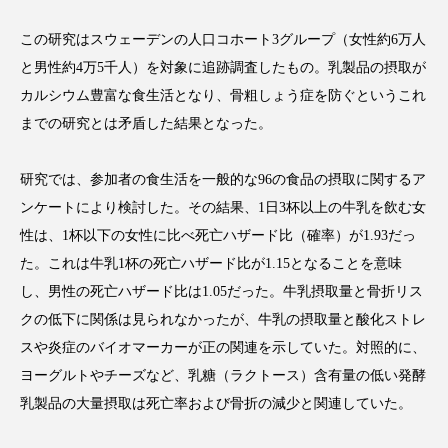
この研究はスウェーデンの人口コホート3グループ（女性約6万人
と男性約4万5千人）を対象に追跡調査したもの。乳製品の摂取が
カルシウム豊富な食生活となり、骨粗しょう症を防ぐというこれ
FEATURED
注目の企画
までの研究とは矛盾した結果となった。
研究では、参加者の食生活を一般的な96の食品の摂取に関するア
TAG LIST
ンケートにより検討した。その結果、1日3杯以上の牛乳を飲む女
タグ一覧
性は、1杯以下の女性に比べ死亡ハザード比（確率）が1.93だっ
た。これは牛乳1杯の死亡ハザード比が1.15となることを意味
AI
B2B
BeautyTech
ChatGPT
し、男性の死亡ハザード比は1.05だった。牛乳摂取量と骨折リス
クの低下に関係は見られなかったが、牛乳の摂取量と酸化ストレ
Gemini
Instagram
SaaS
SNS
スや炎症のバイオマーカーが正の関連を示していた。対照的に、
TikTok
アスタキサンチン
ヨーグルトやチーズなど、乳糖（ラクトース）含有量の低い発酵
乳製品の大量摂取は死亡率および骨折の減少と関連していた。
アスレジャーコスメ
アレルギー
アロマ