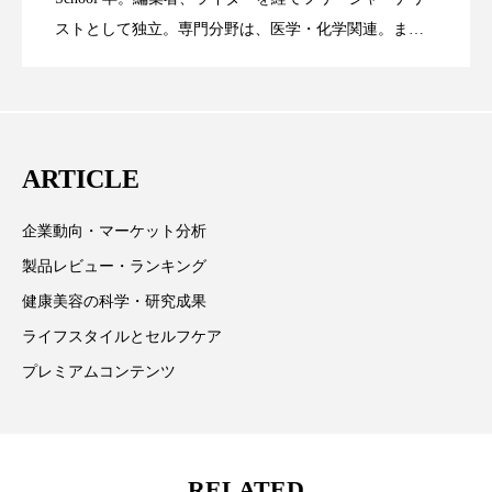
ストとして独立。専門分野は、医学・化学関連。ま
スマートウォッチ
スマートパッチ
た、同分野を中心に翻訳、ウェブコンテンツ・ディレ
に差なし
スマートリング
セーフプレイス
セラミド
クターとしても活躍中。 本誌では主に、米国欧州を中
心に先端美容医療、化学、米FDAなどの情報を担当。
セラミド保湿
セルフケア
ARTICLE
ソーシャルウェルネス
ソーシャルコマース
企業動向・マーケット分析
タンパク質
ディープクレンジング
製品レビュー・ランキング
デジタルデトックス
デトックス
健康美容の科学・研究成果
ライフスタイルとセルフケア
ドライヤー 温度 髪 ダメージ
ナイアシンアミド
プレミアムコンテンツ
ナイトプロテイン
ナイトルーティン 金木犀
パーソナライズ
バーチャルメイク
RELATED