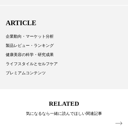
心に先端美容医療、化学、米FDAなどの情報を担当。
スマートウォッチ
スマートパッチ
ARTICLE
スマートリング
セーフプレイス
セラミド
企業動向・マーケット分析
セラミド保湿
セルフケア
製品レビュー・ランキング
ソーシャルウェルネス
ソーシャルコマース
健康美容の科学・研究成果
ライフスタイルとセルフケア
タンパク質
ディープクレンジング
プレミアムコンテンツ
デジタルデトックス
デトックス
ドライヤー 温度 髪 ダメージ
ナイアシンアミド
RELATED
ナイトプロテイン
ナイトルーティン 金木犀
気になるなら一緒に読んでほしい関連記事
パーソナライズ
バーチャルメイク
