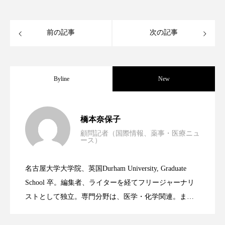
クローズアップ
ケーススタディ
コグニティブヘルス
コスト削減
前の記事
次の記事
コネクテッド・ビューティ
コミュニケーション
コルチゾール
サステナビリティ
Byline
New
サステナブル美容
サプライチェーン
男性・家族歴・重症度でニキビ瘢痕有病
2023.06.30
橋本奈保子
サプリ
サロンクレンジング
サロン戦略
顧問記者（国際情報、薬事・医療ニュ
ース）
サロン経営
サロン連略
シャネル
ニキビへの新技術Photopneumatic
2023.06.29
率に差異
名古屋大学大学院、英国Durham University, Graduate
スカルプ クレンジング 頻度
スカルプケア
時間制限食とカロリー制限食の減量効果
2023.06.28
Technology
School 卒。編集者、ライターを経てフリージャーナリ
スキンケア
スキンケア 習慣
ストとして独立。専門分野は、医学・化学関連。ま
た、同分野を中心に翻訳、ウェブコンテンツ・ディレ
に差なし
スキンケアルーティン
ストレス
スパ
クターとしても活躍中。 本誌では主に、米国欧州を中