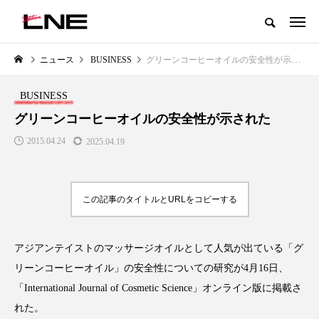
グローバルビューティ＆ヘルスケアビジネス誌
ニュース
BUSINESS
グリーンコーヒーオイルの安全性が示された
NEW POST
カテゴリー毎の最新記事
BUSINESS
LIFESTYLE
BUSINESS
グリーンコーヒーオイルの安全性が示された
2015.04.24
2025.04.19
この記事のタイトルとURLをコピーする
アジアンテイストのマッサージオイルとして人気が出ている「グ
SNSの「加工顔」と美容医療｜AI
GWI調査から読み解く2030年の
」
がもたらす可能性とこれから
都市型スパ――身近なウェルネ
リーンコーヒーオイル」の安全性についての研究が4月16日、
の次世代モデル
2026.07.13
「International Journal of Cosmetic Science」オンライン版に掲載さ
2026.08.06
れた。