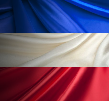
ペアトリートメント
ヘッドスパ
ヘルスケア
ヘルスビューティー
ポジショニング
ボディケア
ホルモン
マーケティング
マイクロスパ
マネジメント
むくみ対策
むくみ改善
メンズスキンケア
メンタルケア
メンタルヘルス
ライフスタイル
リカバリー
リカバリーウェア
リサーチ
リナロール 効果
リラクゼーション
リラックス効果
レチナール
レチノール