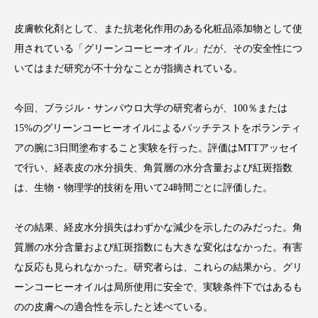
皮膚軟化剤として、また抗老化作用のある化粧品添加物として使
用されている「グリーンコーヒーオイル」だが、その安全性につ
いてはまだ研究が不十分なことが指摘されている。
FEATURED
注目の企画
今回、ブラジル・サンパウロ大学の研究者らが、100％または
15%のグリーンコーヒーオイルによるパッチテストをボランティ
TAG LIST
アの腕に3日間塗布すること実験を行った。評価はMTTアッセイ
タグ一覧
で行い、経表皮の水分損失、角質層の水分含量および紅斑指数
は、生物・物理学的技術を用いて24時間ごとに評価した。
AI
B2B
BeautyTech
ChatGPT
その結果、経皮水分損失はわずかな減少を示したのみだった。角
Gemini
Instagram
SaaS
SNS
質層の水分含量および紅斑指数にも大きな変化はなかった。有害
TikTok
アスタキサンチン
な反応も見られなかった。研究者らは、これらの結果から、グリ
ーンコーヒーオイルは局所使用に安全で、実験条件下ではあるも
アスレジャーコスメ
アレルギー
アロマ
のの皮膚への適合性を示したと述べている。