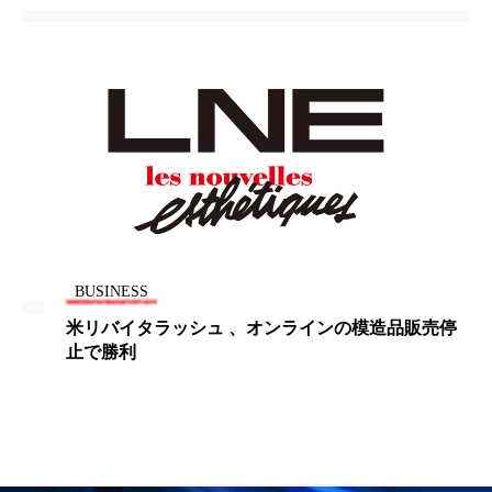
パーフェクト株式会社
バイオハッキング
バイオミメティクス
バイオミメティック
バクチオール
バリア機能
ハロウィ
ハロウィン後スキンケア
ハロウィン翌日 肌リセット
ヒアルロン酸
ビジネスモデル
ビタミンC誘導体
ファシア
BUSINESS
米リバイタラッシュ 、オンラインの模造品販売停
ファスティング
フィトレチノール
止で勝利
プチ断食
ブルーオーシャン
フレグランス 冬
プロンプト
ヘアケア