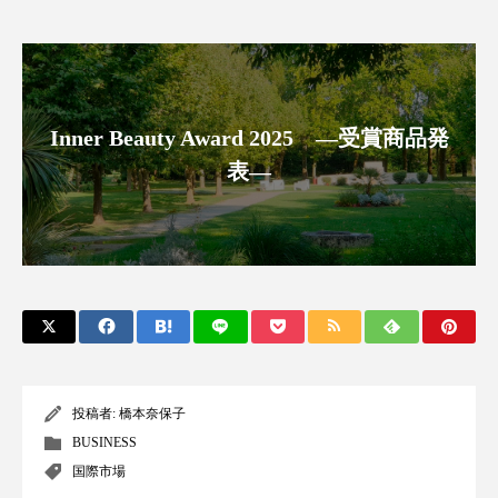
アンチエイジング
アンチソリチュード
インタビュー
インナービューティー 冷え
インナービューティーアワード2025受賞商品
Inner Beauty Award 2025 ―受賞商品発
表―
ウェアラブルデバイス
ウェルネス
ウェルビーイング
エイジングケア
エクソソーム
オーガニック
オゾン
カウンセラー
カウンセリング
カカイオイル
ガジェット
キーワード
投稿者:
橋本奈保子
BUSINESS
クルエルティフリー
クレンジング
国際市場