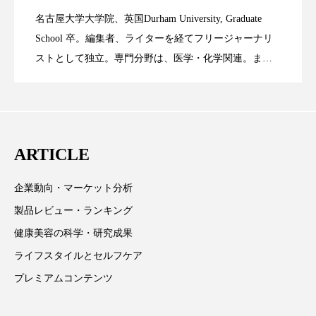
名古屋大学大学院、英国Durham University, Graduate
スマートウォッチ
スマートパッチ
時間制限食とカロリー制限食の減量効果
2023.06.28
Technology
School 卒。編集者、ライターを経てフリージャーナリ
スマートリング
セーフプレイス
セラミド
ストとして独立。専門分野は、医学・化学関連。ま
た、同分野を中心に翻訳、ウェブコンテンツ・ディレ
に差なし
セラミド保湿
セルフケア
クターとしても活躍中。 本誌では主に、米国欧州を中
心に先端美容医療、化学、米FDAなどの情報を担当。
ソーシャルウェルネス
ソーシャルコマース
ARTICLE
タンパク質
ディープクレンジング
企業動向・マーケット分析
デジタルデトックス
デトックス
製品レビュー・ランキング
ドライヤー 温度 髪 ダメージ
ナイアシンアミド
健康美容の科学・研究成果
ライフスタイルとセルフケア
ナイトプロテイン
ナイトルーティン 金木犀
プレミアムコンテンツ
パーソナライズ
バーチャルメイク