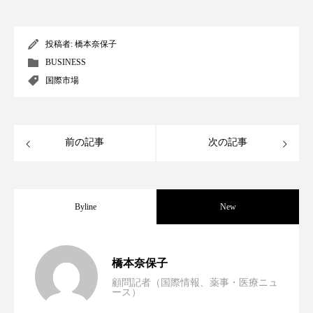
クローズアップ
ケーススタディ
コグニティブヘルス
コスト削減
投稿者:
橋本奈保子
BUSINESS
コネクテッド・ビューティ
コミュニケーション
国際市場
コルチゾール
サステナビリティ
サステナブル美容
サプライチェーン
前の記事
次の記事
サプリ
サロンクレンジング
サロン戦略
サロン経営
サロン連略
シャネル
Byline
New
スカルプ クレンジング 頻度
スカルプケア
男性・家族歴・重症度でニキビ瘢痕有病
2023.06.30
橋本奈保子
スキンケア
スキンケア 習慣
顧問記者（国際情報、薬事・医療ニュ
ース）
ニキビへの新技術Photopneumatic
2023.06.29
率に差異
スキンケアルーティン
ストレス
スパ