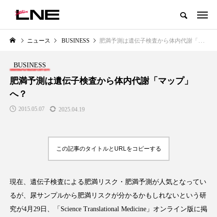
グローバルビューティ＆ヘルスケアビジネス誌
ニュース
BUSINESS
肥満予測は遺伝子検査から体内代謝「マップ」へ？
NEW POST
カテゴリー毎の最新記事
BUSINESS
LIFESTYLE
BUSINESS
肥満予測は遺伝子検査から体内代謝「マップ」
へ？
2015.05.07
2025.04.19
この記事のタイトルとURLをコピーする
SNSの「加工顔」と美容医療｜AI
GWI調査から読み解く2030年の
」
がもたらす可能性とこれから
都市型スパ――身近なウェルネ
現在、遺伝子検査による肥満リスク・肥満予測が人気となってい
の次世代モデル
2026.07.13
るが、尿サンプルから肥満リスクが分かるかもしれないという研
2026.08.06
究が4月29日、「Science Translational Medicine」オンライン版に掲