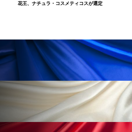
ペアトリートメント
ヘッドスパ
花王、ナチュラ・コスメティコスが選定
ヘルスケア
ヘルスビューティー
ポジショニング
ボディケア
ホルモン
マーケティング
マイクロスパ
マネジメント
むくみ対策
むくみ改善
メンズスキンケア
メンタルケア
メンタルヘルス
ライフスタイル
リカバリー
リカバリーウェア
リサーチ
リナロール 効果
リラクゼーション
リラックス効果
レチナール
レチノール