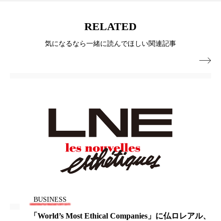
パーフェクト株式会社
バイオハッキング
RELATED
バイオミメティクス
バイオミメティック
気になるなら一緒に読んでほしい関連記事
バクチオール
バリア機能
ハロウィ

ハロウィン後スキンケア
ハロウィン翌日 肌リセット
ヒアルロン酸
ビジネスモデル
ビタミンC誘導体
ファシア
ファスティング
フィトレチノール
プチ断食
ブルーオーシャン
フレグランス 冬
プロンプト
ヘアケア
BUSINESS
「World’s Most Ethical Companies」に仏ロレアル、