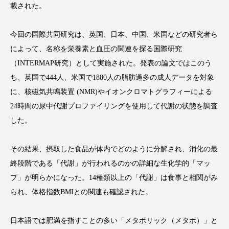
載された。
今回の国際共同研究は、英国、日本、中国、米国などの研究者ら
によって、名称を栄養素と血圧の関連を探る国際研究
FEATURED
注目の企画
（INTERMAP研究）として実施された。発表の論文ではこのう
ち、英国で444人、米国で1880人の脂肪過多の成人データを対象
に、核磁気共鳴装置 (NMR)やイオンクロマトグラフィーによる
TAG LIST
24時間の尿中代謝プロファイリングを使用して代謝の状態を調査
タグ一覧
した。
AI
B2B
BeautyTech
ChatGPT
その結果、摂取した食品が体内でどのように分解され、消化の最
終段階である「代謝」が行われるのかの詳細な生化学的「マッ
Gemini
Instagram
SaaS
SNS
プ」が明らかになった。14種類以上の「代謝」は食事と相関がみ
TikTok
アスタキサンチン
られ、体格指数BMIとの関連も確認された。
アスレジャーコスメ
アレルギー
アロマ
日本語では肥満を指すことの多い「メタボリック（メタボ）」と