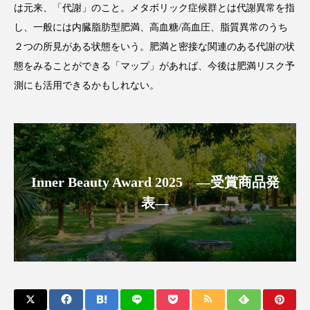
は元来、「代謝」のこと。メタボリック症候群とは代謝異常を指
アンチエイジング
アンチソリチュード
し、一般には内臓脂肪型肥満、高血糖/高血圧、脂質異常のうち
インタビュー
インナービューティー 冷え
２つの所見がある状態をいう。肥満と密接な関連のある代謝の状
態をみることができる「マップ」があれば、今後は肥満リスク予
インナービューティーアワード2025受賞商品
測にも活用できるかもしれない。
ウェアラブルデバイス
ウェルネス
ウェルビーイング
エイジングケア
エクソソーム
オーガニック
オゾン
Inner Beauty Award 2025 ―受賞商品発
表―
カウンセラー
カウンセリング
カカイオイル
ガジェット
キーワード
クルエルティフリー
クレンジング