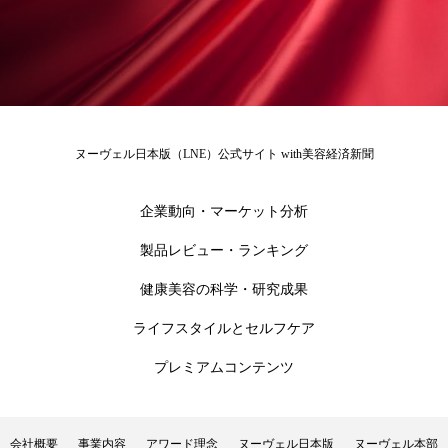
ローカル
ロンジェビティ
下半身美容
乾燥 対策 冬 スキンケア
乾燥対策
乾燥肌対策
他者との再接続
企業・経済
ヌーヴェル日本版（LNE）公式サイト with美容経済新聞
価格改定
保湿
保湿と香り
保湿成分
企業動向・マーケット分析
健康寿命
光老化
免疫 肌
製品レビュー・ランキング
冬 UVケア
冬 美容 習慣
健康美容の科学・研究成果
冬 髪 ツヤ 出す 方法
冬 髪 乾燥 改善 方法
ライフスタイルとセルフケア
プレミアムコンテンツ
冬スキンケア
冬の乾燥肌
冬の印象美
冬の準備
冬美容
冷え対策
会社概要
事業内容
アワード理念
ヌーヴェル日本版
ヌーヴェル本部