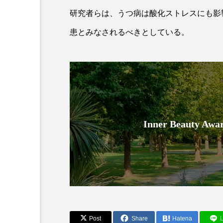
研究者らは、うつ病は酸化ストレスにも影
患とみなされるべきとしている。
AI
B2B
BeautyTech
Inner Beauty
アスタキサンチン
アスレ
インタビュー
インナービ
ウェルネス
ウェルビーイ
カウンセラー
カウンセリ
Post
Share
Hatena
L