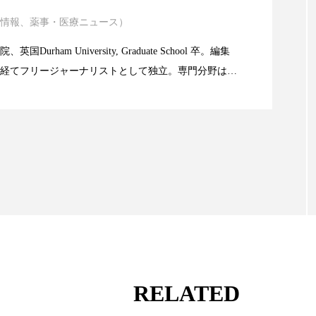
ハロウィン翌日 肌リセット
ヒアルロン酸
ビジネスモデ
情報、薬事・医療ニュース）
atic Technology
フィトレチノール
プチ断食
ブルーオーシャン
Durham University, Graduate School 卒。編集
ペアトリートメント
ヘッドスパ
ヘルスケア
ヘ
経てフリージャーナリストとして独立。専門分野は、
限食の減量効果に差なし
。また、同分野を中心に翻訳、ウェブコンテンツ・デ
ア
ホルモン
マーケティング
マイクロスパ
ても活躍中。 本誌では主に、米国欧州を中心に先端美
米FDAなどの情報を担当。
メンズスキンケア
メンタルケア
メンタルヘルス
ェア
リサーチ
リナロール 効果
リラクゼーション
ローカル
ロンジェビティ
下半身美容
乾燥 
他者との再接続
企業・経済
価格改定
保湿
免疫 肌
冬 UVケア
冬 美容 習慣
冬 髪 ツヤ 出す 
RELATED
冬の印象美
冬の準備
冬美容
冷え対策