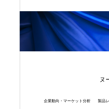
金木犀 スキンケア
金木犀
香りケア
香りの重ね使い
髪 静電気 冬 対策
髪のバ
ヌ
企業動向・マーケット分析
製品