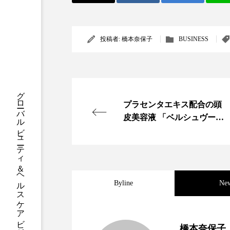
クレンジング
クローズア
コネクテッド・ビューティ
投稿者:
橋本奈保子
BUSINESS
サプライチェーン
サプリ
スカルプ クレンジング 頻度
グローバルビューティ＆ヘルスケアビジネス誌
プラセンタエキス配合の頭
ストレス
スパ
ス
皮美容液 「ベルシュヴー」
から新発売
セラミド保湿
セルフケア
ディープクレンジング
デ
ナイトプロテイン
ナイト
Byline
Ne
バイオハッキング
バイオ
2023.06.30
男性・家族歴・重症度で
橋本奈保子