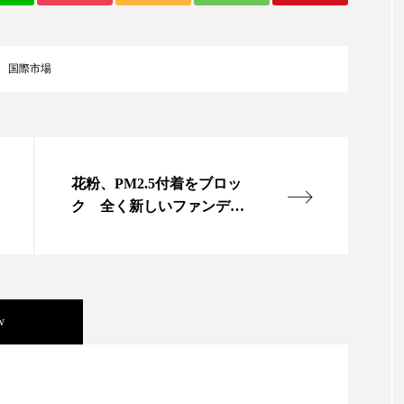
ップ
ケーススタディ
コグニティブヘルス
コスト
コミュニケーション
コルチゾール
サステナビリティ
国際市場
サロンクレンジング
サロン戦略
サロン経営
スカルプケア
スキンケア
スキンケア 習慣
ス
花粉、PM2.5付着をブロッ
マートウォッチ
スマートパッチ
スマートリング
セ
ク 全く新しいファンデー
ション
ソーシャルウェルネス
ソーシャルコマース
タン
ジタルデトックス
デトックス
ドライヤー 温度 髪 ダメー
ルーティン 金木犀
パーソナライズ
バーチャルメイク
w
ミメティクス
バイオミメティック
バクチオール
ニキビ瘢痕有病率に差異