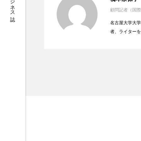
ハロウィン後スキンケア
顧問記者（国際
2023.06.29
ニキビへの新技術Photopneum
ファシア
ファスティング
名古屋大学大学院、英国
プロンプト
ヘアケア
者、ライターを
2023.06.28
時間制限食とカロリー制
医学・化学関連
ポジショニング
ボディケ
ィレクターとし
容医療、化学、
むくみ対策
むくみ改善
リカバリー
リカバリーウ
レチナール
レチノール
乾燥対策
乾燥肌対策
健康寿命
光老化
冬スキンケア
冬の乾燥肌