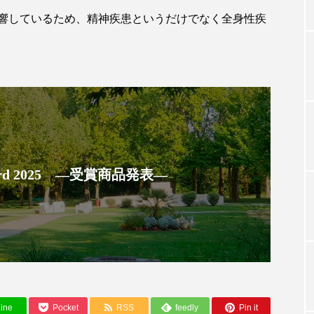
響しているため、精神疾患というだけでなく全身性疾
TAG LIST
タグ一覧
ChatGPT
Gemini
Instagram
SaaS
SN
 Award 2025 ―受賞商品発表―
ジャーコスメ
アレルギー
アロマ
アンチエイジン
ューティー 冷え
インナービューティーアワード2025受賞商品
ング
エイジングケア
エクソソーム
オーガニック
ング
カカイオイル
ガジェット
キーワード
ine
Pocket
RSS
feedly
Pin it