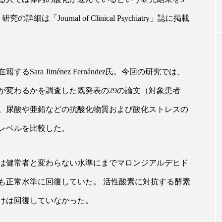
Journal of Clinical Psychiatry」誌に掲載
｜AI
GWI調査から読み解く2030年の都
青山メ
ら
市型スパ――身近なウェルネスの
玲 院
次世代モデル
見が切
療の新
2026.08.06
ara Jiménez Fernández氏。今回の研究では、
2026
が変わるかを調査した既発表の29の論文（対象患者
施。尿酸や亜鉛などの抗酸化物質および酸化ストレスの
レベルを比較した。
FEATURED
は健常者と変わらない水準にまでマロンジアルデヒド
注目の企画
も正常水準に回復していた。 活性酸素に対抗する酵素
けは回復していなかった。