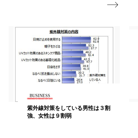

地政学リスク
廃棄ロス
成分
日焼け止め
温活女子
温活習慣
語辞典
男性美容
筋膜
精油
BUSINESS
BUS
ネス
美容医療
紫外線対策をしている男性は３割
トラ
ル
肌バリア
強、女性は９割弱
UN
ウェルネス
酷暑