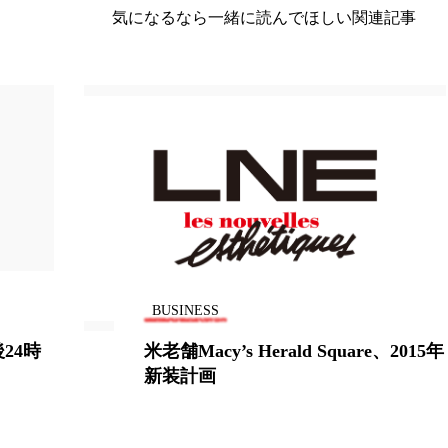
気になるなら一緒に読んでほしい関連記事
ー
加工顔
労働環境
国内市場
国際市場
香り
孤独
巡らせるケア
巡りケア
差別化
抗酸化
抗酸化ケア
断食
新商品
日中関係
梅雨
棚卸資産
汗ケア
温活スキンケア
物流問題
特殊メイク
猛暑
生物模倣
用
眠
睡眠 美容 金木犀
睡眠美容
秋
秋 冷え
BUSINESS
対策
美容
美容テック
美容と政治
美容ビジ
米老舗Macy’s Herald Square、2015年
美肌習慣
美脚習慣
老化
肌ケア
肌トラブ
新装計画
律神経
花王
血行促進
過剰在庫
都市型美容