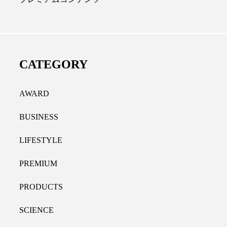
ディカルクリニック｜本郷
レチノール代替成分と
長：内科と循環器専門医の知
オールやレチナールなど
り拓く、再生医療と統合医
果と活用法
CATEGORY
たな価値
2026.07.30
.04.28
AWARD
BUSINESS
LIFESTYLE
PREMIUM
PRODUCTS
SCIENCE