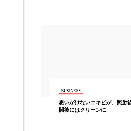
加工アプリ
加工フィルタ
外出控え
夜 スキンケア 
技術経営
技術転用
時間制限食
東洋医学
為替相場
熱中症対策
画像解析
発酵
睡
BUSINESS
素髪ケア やり方
紫外線
力、人
思いがけないニキビが、照射後24時
美容業界
美的感覚
間後にはクリーンに
肌荒れ防止
脳
自