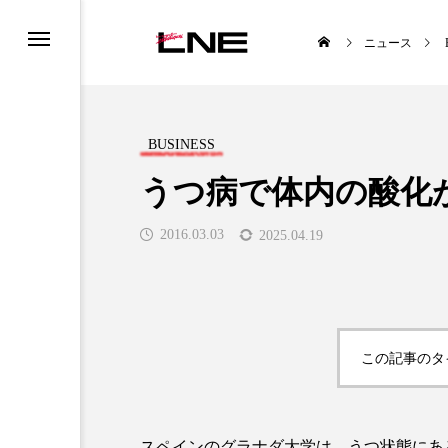
ニュース
BUSINESS
うつ病で体内の酸化
2016.03.03
2025.04.19
UCTS
LIFESTYLE
この記事のタ

スペインのグラナダ大学は、うつ状態にあ