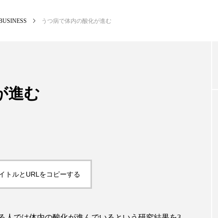
BUSINESS
うつ病で体内の酸化が進む
NEW POST
カテゴリー毎の最新記事
が進む
BUSINESS
PR
イトルとURLをコピーする
る人では体内の酸化が進んでいるという研究結果を3