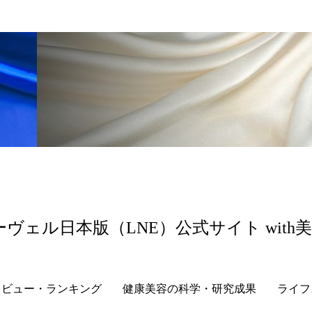
 香り 効果
需要予測
頭皮 保湿 ミスト おすすめ
香料
香水 レイヤリング
香水の持続
高市
リア機能 とは
ーヴェル日本版（LNE）公式サイト with
レビュー・ランキング
健康美容の科学・研究成果
ライフ