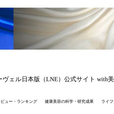
 香り 効果
需要予測
頭皮 保湿 ミスト おすすめ
香料
香水 レイヤリング
香水の持続
高市
リア機能 とは
ーヴェル日本版（LNE）公式サイト with
レビュー・ランキング
健康美容の科学・研究成果
ライフ