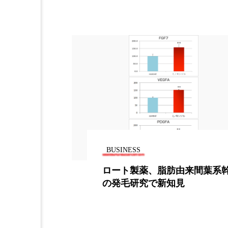
加工アプリ
加工フィルタ
外出控え
夜 スキンケア 
技術経営
技術転用
時間制限食
東洋医学
為替相場
熱中症対策
画像解析
発酵
睡
BUSINESS
素髪ケア やり方
紫外線
肪由来間葉系幹細胞
女性ホルモンは筋肉幹
知見
持に不可欠
美容業界
美的感覚
肌荒れ防止
脳
自