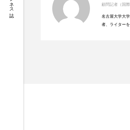
ハロウィン後スキンケア
顧問記者（国際
2023.06.29
ニキビへの新技術Photopneum
ファシア
ファスティング
名古屋大学大学院、英国
者、ライターを
2023.06.28
時間制限食とカロリー制
プロンプト
ヘアケア
医学・化学関連
ィレクターとし
ポジショニング
ボディケ
容医療、化学、
むくみ対策
むくみ改善
リカバリー
リカバリーウ
レチナール
レチノール
乾燥対策
乾燥肌対策
健康寿命
光老化
冬スキンケア
冬の乾燥肌