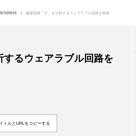
BUSINESS
健康指標「汗」を分析するウェアラブル回路を開発
NEW POST
カテゴリー毎の最新記事
析するウェアラブル回路を
BUSINESS
PR
イトルとURLをコピーする