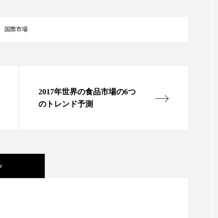
ップ
ケーススタディ
コグニティブヘルス
コスト
国際市場
コミュニケーション
コルチゾール
サステナビリティ
サロンクレンジング
サロン戦略
サロン経営
スカルプケア
スキンケア
スキンケア 習慣
ス
2017年世界の食品市場の6つ
マートウォッチ
スマートパッチ
スマートリング
セ
のトレンド予測
ソーシャルウェルネス
ソーシャルコマース
タン
ジタルデトックス
デトックス
ドライヤー 温度 髪 ダメー
w
ルーティン 金木犀
パーソナライズ
バーチャルメイク
ミメティクス
バイオミメティック
バクチオール
ニキビ瘢痕有病率に差異