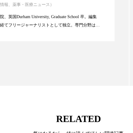
ハロウィン翌日 肌リセット
ヒアルロン酸
ビジネスモデ
情報、薬事・医療ニュース）
atic Technology
フィトレチノール
プチ断食
ブルーオーシャン
Durham University, Graduate School 卒。編集
経てフリージャーナリストとして独立。専門分野は、
限食の減量効果に差なし
ペアトリートメント
ヘッドスパ
ヘルスケア
ヘ
。また、同分野を中心に翻訳、ウェブコンテンツ・デ
ても活躍中。 本誌では主に、米国欧州を中心に先端美
ア
ホルモン
マーケティング
マイクロスパ
米FDAなどの情報を担当。
メンズスキンケア
メンタルケア
メンタルヘルス
ェア
リサーチ
リナロール 効果
リラクゼーション
ローカル
ロンジェビティ
下半身美容
乾燥 
他者との再接続
企業・経済
価格改定
保湿
免疫 肌
冬 UVケア
冬 美容 習慣
冬 髪 ツヤ 出す 
RELATED
冬の印象美
冬の準備
冬美容
冷え対策