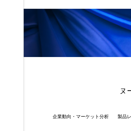
金木犀 スキンケア
金木犀
香りケア
香りの重ね使い
髪 静電気 冬 対策
髪のバ
ヌ
企業動向・マーケット分析
製品