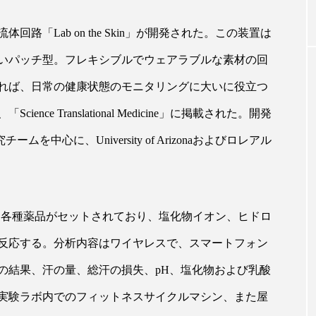
「Lab on the Skin」が開発された。この装置は
｜AI
GWI調査から読み解く2030年の都
青山メ
いパッチ型。フレキシブルでウェアラブルな素材の回
ら
市型スパ――身近なウェルネスの
玲 院
次世代モデル
見が切
れば、日常の健康状態のモニタリングに大いに役立つ
療の新
2026.08.06
2026
ce Translational Medicine」に掲載された。開発
の研究チームを中心に、University of Arizonaおよびロレアル
FEATURED
に使用する各種薬品がセットされており、塩化物イオン、ヒドロ
注目の企画
反応する。分析内容はワイヤレスで、スマートフォン
の結果、汗の量、総汗の損失、pH、塩化物および乳酸
実験ラボ内でのフィットネスサイクルマシン、また屋