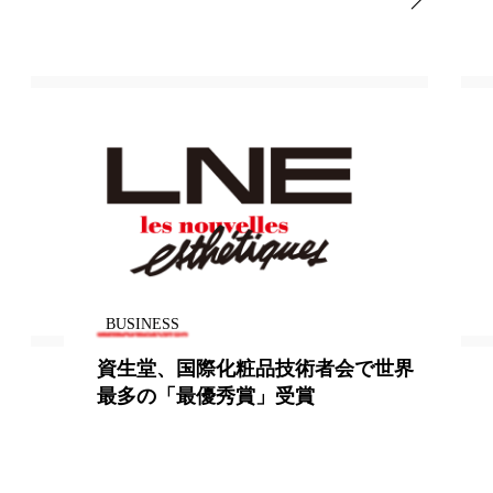
地政学リスク
廃棄ロス
成分
日焼け止め
温活女子
温活習慣
語辞典
男性美容
筋膜
精油
BUSINESS
ネス
美容医療
で世界
ウォーターサーバーのアクアクララ
とサントリーフーズが業務提携
ル
肌バリア
ウェルネス
酷暑