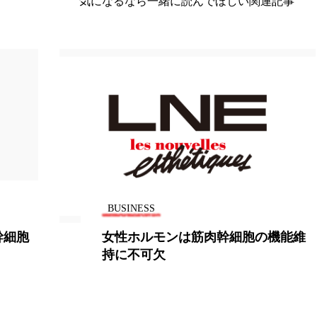
気になるなら一緒に読んでほしい関連記事
ー
加工顔
労働環境
国内市場
国際市場
香り
孤独
巡らせるケア
巡りケア
差別化
抗酸化
抗酸化ケア
断食
新商品
日中関係
梅雨
棚卸資産
汗ケア
温活スキンケア
物流問題
特殊メイク
猛暑
生物模倣
用
眠
睡眠 美容 金木犀
睡眠美容
秋
秋 冷え
BUSINESS
対策
美容
美容テック
美容と政治
美容ビジ
細胞の機能維
資生堂、国際化粧品技術者会
最多の「最優秀賞」受賞
美肌習慣
美脚習慣
老化
肌ケア
肌トラブ
律神経
花王
血行促進
過剰在庫
都市型美容