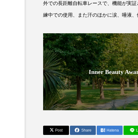
外での長距離自転車レースで、機能が実証
練中での使用、また汗のほかに涙、唾液、
AI
B2B
BeautyTech
Inner Beauty
アスタキサンチン
アスレ
インタビュー
インナービ
ウェルネス
ウェルビーイ
カウンセラー
カウンセリ
Post
Share
Hatena
L