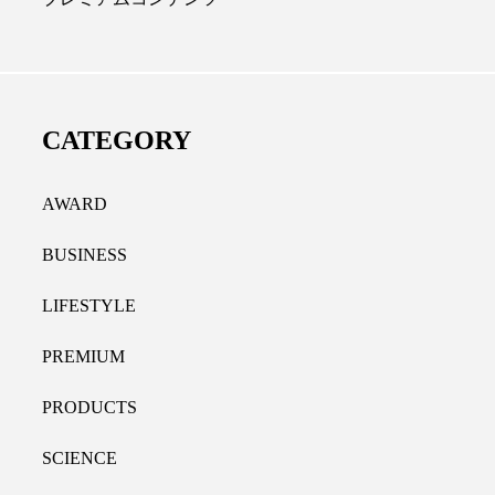
ディカルクリニック｜本郷
レチノール代替成分と
長：内科と循環器専門医の知
オールやレチナールなど
り拓く、再生医療と統合医
果と活用法
CATEGORY
たな価値
2026.07.30
.04.28
AWARD
BUSINESS
LIFESTYLE
PREMIUM
PRODUCTS
SCIENCE