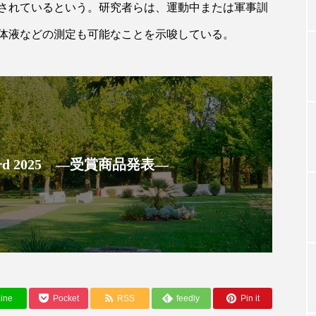
されているという。研究者らは、運動中または軍事訓
体液などの測定も可能なことを示唆している。
TAG LIST
タグ一覧
ChatGPT
Gemini
Instagram
SaaS
SN
 Award 2025 ―受賞商品発表―
ジャーコスメ
アレルギー
アロマ
アンチエイジン
ューティー 冷え
インナービューティーアワード2025受賞商品
ング
エイジングケア
エクソソーム
オーガニック
ング
カカイオイル
ガジェット
キーワード
ine
Pocket
RSS
feedly
Pin it