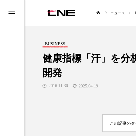
ニュース
BUSINESS
健康指標「汗」を分
開発
UCTS
LIFESTYLE
2016.11.30
2025.04.19

この記事のタ