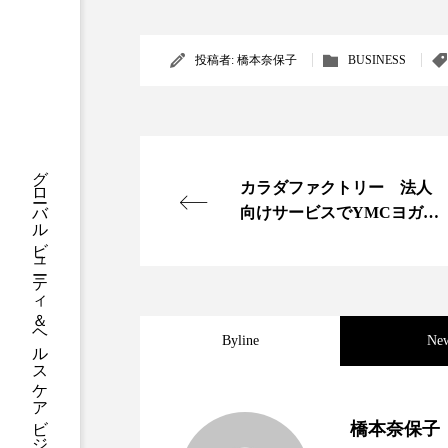
クレンジング
クローズア
投稿者:
橋本奈保子
BUSINESS
コネクテッド・ビューティ
サプライチェーン
サプリ
スカルプ クレンジング 頻度
グローバルビューティ＆ヘルスケアビジネス誌
カラダファクトリー 法人
ストレス
スパ
ス
向けサービスでYMCヨガチ
ケット販売
セラミド保湿
セルフケア
ディープクレンジング
デ
Byline
Ne
ナイトプロテイン
ナイト
バイオハッキング
バイオ
2023.06.30
男性・家族歴・重症度で
橋本奈保子