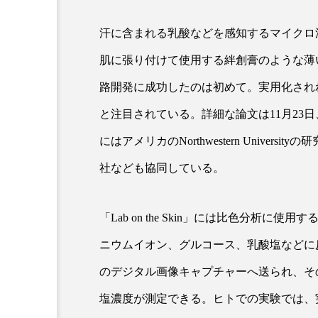
汗に含まれる乳酸などを感知するマイクロ流体回路
超が「ながら美容」を実
SNSの「加工顔」と美容医療
肌に張り付けて使用する絆創膏のような薄
を有効に使いたい」が9
がもたらす可能性とこれか
2026.07.13
路開発に成功したのは初めて。実用化され
9
と注目されている。詳細な論文は11月23日、「Scien
にはアメリカのNorthwestern University
社なども協同している。
「Lab on the Skin」には比色分析
ニウムイオン、グルコース、乳酸塩などに
のデジタル画像キャプチャーへ送られ、そ
塩濃度が測定できる。ヒトでの実験では、