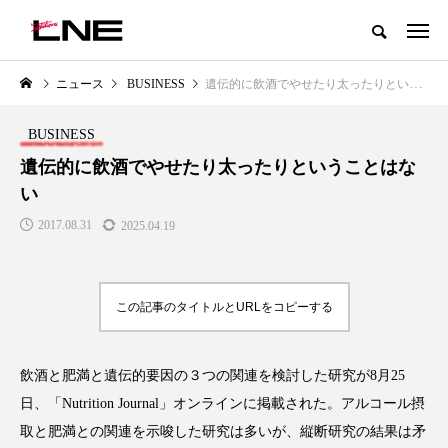
グローバルビューティ＆ヘルスケアビジネス誌
ニュース
BUSINESS
遺伝的に飲酒でやせたり太ったりということはない
NEW POST
カテゴリー毎の最新記事
BUSINESS
LIFESTYLE
BUSINESS
遺伝的に飲酒でやせたり太ったりということはな
い
2017.08.31
2025.04.19
この記事のタイトルとURLをコピーする
SNSの「加工顔」と美容医療｜AI
GWI調査から読み解く2030年の
」
がもたらす可能性とこれから
都市型スパ――身近なウェルネ
飲酒と肥満と遺伝的要因の３つの関連を検討した研究が8月25
の次世代モデル
2026.07.13
日、「Nutrition Journal」オンラインに掲載された。アルコール摂
2026.08.06
取と肥満との関連を示唆した研究は多いが、縦断研究の結果は矛