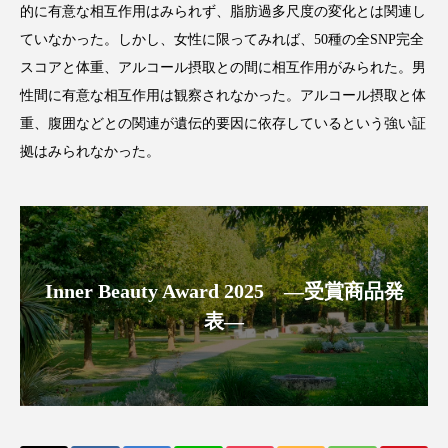
的に有意な相互作用はみられず、脂肪過多尺度の変化とは関連し
アンチエイジング
アンチソリチュード
ていなかった。しかし、女性に限ってみれば、50種の全SNP完全
インタビュー
インナービューティー 冷え
スコアと体重、アルコール摂取との間に相互作用がみられた。男
性間に有意な相互作用は観察されなかった。アルコール摂取と体
インナービューティーアワード2025受賞商品
重、腹囲などとの関連が遺伝的要因に依存しているという強い証
拠はみられなかった。
ウェアラブルデバイス
ウェルネス
ウェルビーイング
エイジングケア
エクソソーム
オーガニック
オゾン
Inner Beauty Award 2025 ―受賞商品発
カウンセラー
カウンセリング
表―
カカイオイル
ガジェット
キーワード
クルエルティフリー
クレンジング