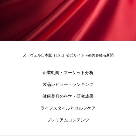
ローカル
ロンジェビティ
下半身美容
乾燥 対策 冬 スキンケア
乾燥対策
乾燥肌対策
他者との再接続
企業・経済
価格改定
保湿
保湿と香り
保湿成分
ヌーヴェル日本版（LNE）公式サイト with美容経済新聞
健康寿命
光老化
免疫 肌
企業動向・マーケット分析
冬 UVケア
冬 美容 習慣
製品レビュー・ランキング
健康美容の科学・研究成果
冬 髪 ツヤ 出す 方法
冬 髪 乾燥 改善 方法
ライフスタイルとセルフケア
冬スキンケア
冬の乾燥肌
冬の印象美
プレミアムコンテンツ
冬の準備
冬美容
冷え対策