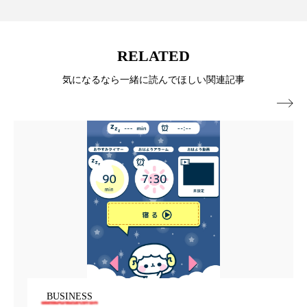
パーフェクト株式会社
バイオハッキング
バイオミメティクス
バイオミメティック
RELATED
バクチオール
バリア機能
ハロウィ
気になるなら一緒に読んでほしい関連記事

ハロウィン後スキンケア
ハロウィン翌日 肌リセット
ヒアルロン酸
ビジネスモデル
ビタミンC誘導体
ファシア
ファスティング
フィトレチノール
プチ断食
ブルーオーシャン
フレグランス 冬
プロンプト
ヘアケア
BUSINESS