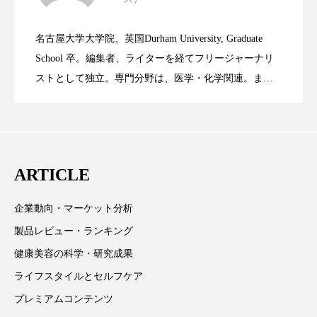
ニキビへの新技術Photopneumatic
2023.06.29
率に差異
スマートウォッチ
スマートパッチ
名古屋大学大学院、英国Durham University, Graduate
時間制限食とカロリー制限食の減量効果
2023.06.28
Technology
スマートリング
セーフプレイス
セラミド
School 卒。編集者、ライターを経てフリージャーナリ
ストとして独立。専門分野は、医学・化学関連。ま
セラミド保湿
セルフケア
た、同分野を中心に翻訳、ウェブコンテンツ・ディレ
に差なし
クターとしても活躍中。 本誌では主に、米国欧州を中
ソーシャルウェルネス
ソーシャルコマース
心に先端美容医療、化学、米FDAなどの情報を担当。
タンパク質
ディープクレンジング
ARTICLE
デジタルデトックス
デトックス
企業動向・マーケット分析
ドライヤー 温度 髪 ダメージ
ナイアシンアミド
製品レビュー・ランキング
健康美容の科学・研究成果
ナイトプロテイン
ナイトルーティン 金木犀
ライフスタイルとセルフケア
パーソナライズ
バーチャルメイク
プレミアムコンテンツ