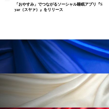
ペアトリートメント
ヘッドスパ
「おやすみ」でつながるソーシャル睡眠アプリ『S
yar（スヤァ）』をリリース
ヘルスケア
ヘルスビューティー
ポジショニング
ボディケア
ホルモン
マーケティング
マイクロスパ
マネジメント
むくみ対策
むくみ改善
メンズスキンケア
メンタルケア
メンタルヘルス
ライフスタイル
リカバリー
リカバリーウェア
リサーチ
リナロール 効果
リラクゼーション
リラックス効果
レチナール
レチノール