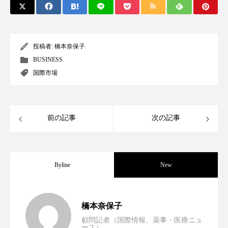
クローズアップ
ケーススタディ
コグニティブヘルス
コスト削減
投稿者:
橋本奈保子
コネクテッド・ビューティ
コミュニケーション
BUSINESS
国際市場
コルチゾール
サステナビリティ
サステナブル美容
サプライチェーン
前の記事
次の記事
サプリ
サロンクレンジング
サロン戦略
サロン経営
サロン連略
シャネル
Byline
New
スカルプ クレンジング 頻度
スカルプケア
スキンケア
スキンケア 習慣
男性・家族歴・重症度でニキビ瘢痕有病
2023.06.30
橋本奈保子
顧問記者（国際情報、薬事・医療ニュ
スキンケアルーティン
ストレス
スパ
ース）