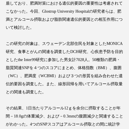
盾しており、肥満対策における遺伝的要因の重要性は考慮されて
こなかった。今回、Glostrup University Hospitalの研究者らは、肥
満とアルコール摂取および脂肪関連遺伝的要因との相互作用につ
いて検討した。
FEATURED
注目の企画
この研究の対象は、スウェーデン北部住民を対象としたMONICA
研究、食事とがんの関連を調査したDCH研究、心疾患予防を目的
TAG LIST
としたthe Inter99研究に参加した男女計7028人。50種類の肥満・
タグ一覧
脂質関連SNPを４つのスコアにまとめ、体格指数（BMI）、腹囲
（WC）、肥満度（WCBMI）および３つの形質を組み合わせた遺
AI
B2B
BeautyTech
ChatGPT
伝的要因を調査した。また、線形回帰を用いてアルコール摂取量
との関連も調査した。
Gemini
Instagram
SaaS
SNS
TikTok
アスタキサンチン
その結果、1日当たりアルコール12ｇを余分に摂取することが年
間－18.0gの体重減少、および－0.3mmの腹囲減少と関連すること
アスレジャーコスメ
アレルギー
アロマ
がわかった。4つのSNPスコアはアルコール摂取との間に統計学