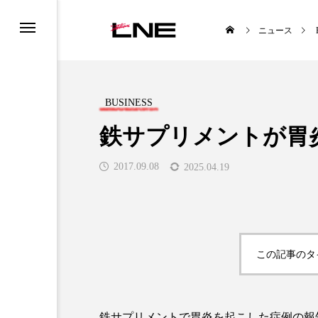
ニュース
BUSINESS
鉄サプリメントが胃
2017.09.08
2025.04.19
UCTS
LIFESTYLE
この記事のタ

鉄サプリメントで胃炎を起こした症例の報告が、「