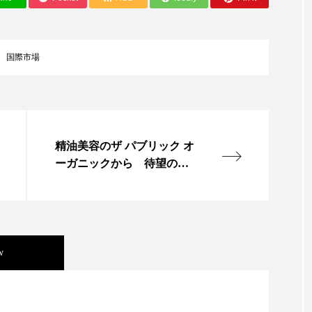
ップ
ケーススタディ
コグニティブヘルス
コスト
コミュニケーション
コルチゾール
サステナビリティ
国際市場
サロンクレンジング
サロン戦略
サロン経営
スカルプケア
スキンケア
スキンケア 習慣
ス
精油美容のザ パブリック オ
マートウォッチ
スマートパッチ
スマートリング
セ
ーガニックから 待望のヘ
ソーシャルウェルネス
ソーシャルコマース
タン
アマスク登場
ジタルデトックス
デトックス
ドライヤー 温度 髪 ダメー
ルーティン 金木犀
パーソナライズ
バーチャルメイク
w
ミメティクス
バイオミメティック
バクチオール
ニキビ瘢痕有病率に差異