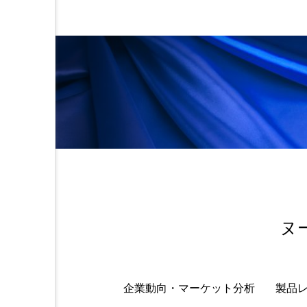
金木犀 スキンケア
金木犀
香りケア
香りの重ね使い
髪 静電気 冬 対策
髪のバ
ヌ
企業動向・マーケット分析
製品