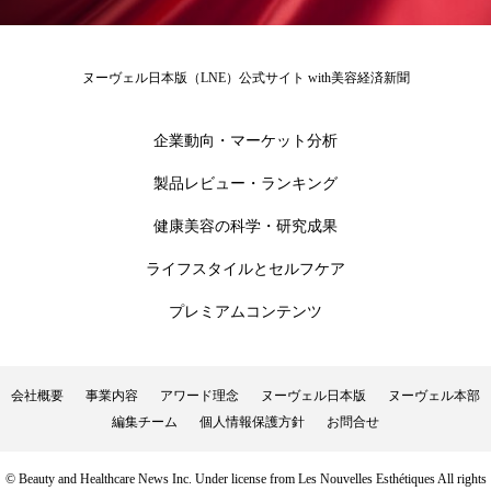
ローカル
ロンジェビティ
下半身美容
ヌーヴェル日本版（LNE）公式サイト with美容経済新聞
乾燥 対策 冬 スキンケア
乾燥対策
企業動向・マーケット分析
乾燥肌対策
他者との再接続
企業・経済
製品レビュー・ランキング
価格改定
保湿
保湿と香り
保湿成分
健康美容の科学・研究成果
健康寿命
光老化
免疫 肌
ライフスタイルとセルフケア
冬 UVケア
冬 美容 習慣
プレミアムコンテンツ
冬 髪 ツヤ 出す 方法
冬 髪 乾燥 改善 方法
会社概要
事業内容
アワード理念
ヌーヴェル日本版
ヌーヴェル本部
冬スキンケア
冬の乾燥肌
冬の印象美
編集チーム
個人情報保護方針
お問合せ
冬の準備
冬美容
冷え対策
© Beauty and Healthcare News Inc. Under license from Les Nouvelles Esthétiques All rights