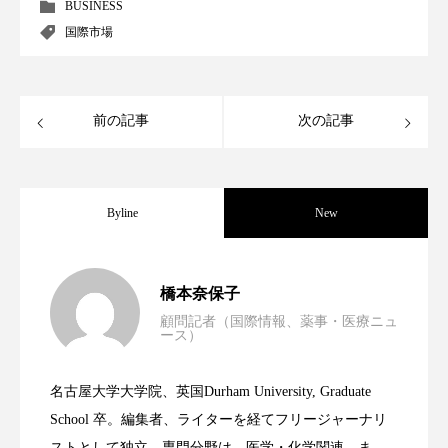
クローズアップ
ケーススタディ
BUSINESS
国際市場
コグニティブヘルス
コスト削減
コネクテッド・ビューティ
コミュニケーション
前の記事
次の記事
コルチゾール
サステナビリティ
サステナブル美容
サプライチェーン
Byline
New
サプリ
サロンクレンジング
サロン戦略
男性・家族歴・重症度でニキビ瘢痕有病
2023.06.30
サロン経営
サロン連略
シャネル
橋本奈保子
顧問記者（国際情報、薬事・医療ニュ
ース）
スカルプ クレンジング 頻度
スカルプケア
ニキビへの新技術Photopneumatic
2023.06.29
率に差異
スキンケア
スキンケア 習慣
名古屋大学大学院、英国Durham University, Graduate
時間制限食とカロリー制限食の減量効果
2023.06.28
Technology
School 卒。編集者、ライターを経てフリージャーナリ
スキンケアルーティン
ストレス
スパ
ストとして独立。専門分野は、医学・化学関連。ま