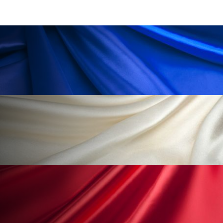
ペアトリートメント
ヘッドスパ
ヘルスケア
ヘルスビューティー
ポジショニング
ボディケア
ホルモン
マーケティング
マイクロスパ
マネジメント
むくみ対策
むくみ改善
メンズスキンケア
メンタルケア
メンタルヘルス
ライフスタイル
リカバリー
リカバリーウェア
リサーチ
リナロール 効果
リラクゼーション
リラックス効果
レチナール
レチノール