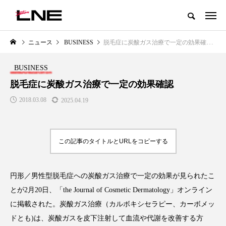
グローバルビューティ＆ヘルスケアビジネス誌
ニュース
BUSINESS
脱毛症に炭酸ガス治療で一定の効果確認
NEW POST
カテゴリー毎の最新記事
BUSINESS
LIFESTYLE
BUSINESS
脱毛症に炭酸ガス治療で一定の効果確認
2018.03.08
2025.04.19
この記事のタイトルとURLをコピーする
円形／男性型脱毛症への炭酸ガス治療で一定の効果が見られたこ
SNSの「加工顔」と美容医療｜AI
GWI調査から読み解く2030年の
」
がもたらす可能性とこれから
都市型スパ――身近なウェルネ
とが2月20日、「the Journal of Cosmetic Dermatology」オンライン
の次世代モデル
2026.07.13
に掲載された。炭酸ガス治療（カルボキシセラピー、カーボメッ
2026.08.06
ドとも)は、炭酸ガスを皮下注射して血流や代謝を改善する方