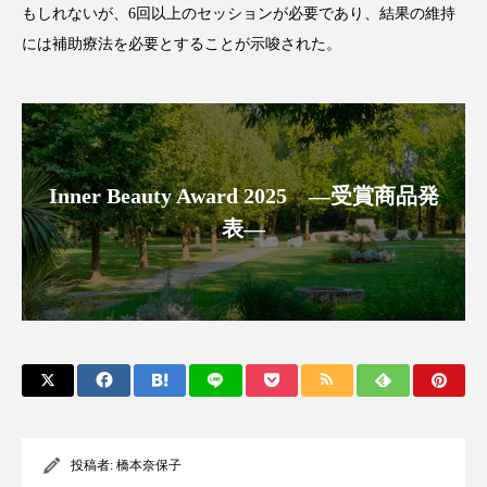
もしれないが、6回以上のセッションが必要であり、結果の維持
アンチエイジング
アンチソリチュード
には補助療法を必要とすることが示唆された。
インタビュー
インナービューティー 冷え
インナービューティーアワード2025受賞商品
ウェアラブルデバイス
ウェルネス
Inner Beauty Award 2025 ―受賞商品発
表―
ウェルビーイング
エイジングケア
エクソソーム
オーガニック
オゾン
カウンセラー
カウンセリング
カカイオイル
ガジェット
キーワード
クルエルティフリー
クレンジング
投稿者:
橋本奈保子