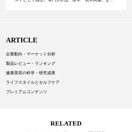
た、同分野を中心に翻訳、ウェブコンテンツ・ディレ
スマートウォッチ
スマートパッチ
に差なし
クターとしても活躍中。 本誌では主に、米国欧州を中
スマートリング
セーフプレイス
セラミド
心に先端美容医療、化学、米FDAなどの情報を担当。
セラミド保湿
セルフケア
ARTICLE
ソーシャルウェルネス
ソーシャルコマース
企業動向・マーケット分析
製品レビュー・ランキング
タンパク質
ディープクレンジング
健康美容の科学・研究成果
デジタルデトックス
デトックス
ライフスタイルとセルフケア
プレミアムコンテンツ
ドライヤー 温度 髪 ダメージ
ナイアシンアミド
ナイトプロテイン
ナイトルーティン 金木犀
RELATED
パーソナライズ
バーチャルメイク