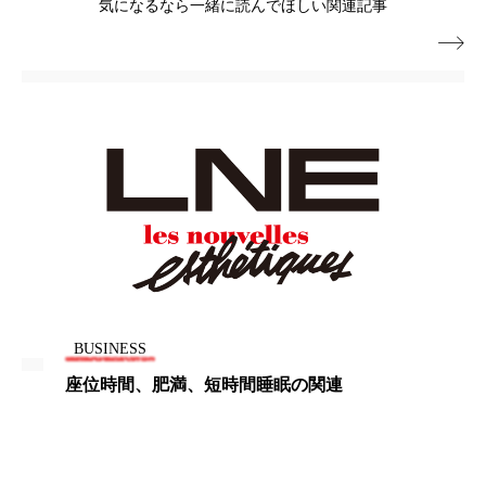
気になるなら一緒に読んでほしい関連記事
パーフェクト株式会社
バイオハッキング

バイオミメティクス
バイオミメティック
バクチオール
バリア機能
ハロウィ
ハロウィン後スキンケア
ハロウィン翌日 肌リセット
ヒアルロン酸
ビジネスモデル
ビタミンC誘導体
ファシア
ファスティング
フィトレチノール
BUSINESS
プチ断食
ブルーオーシャン
座位時間、肥満、短時間睡眠の関連
フレグランス 冬
プロンプト
ヘアケア