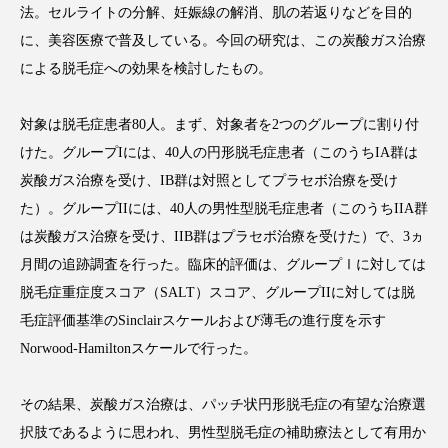
法。セルライトの分解、妊娠線の解消、肌の若返りなどを目的
に、美容医療で普及している。今回の研究は、この炭酸ガス治療
による脱毛症への効果を検討したもの。
FEATURED
注目の企画
対象は脱毛症患者80人。まず、対象者を2つのグループに割り付
けた。グループIには、40人の円形脱毛症患者（このうちIA群は
炭酸ガス治療を受け、IB群は対照としてプラセボ治療を受け
TAG LIST
た）。グループIIには、40人の男性型脱毛症患者（このうちIIA群
タグ一覧
は炭酸ガス治療を受け、IIB群はプラセボ治療を受けた）で、3ヵ
月間の追跡調査を行った。臨床的評価は、グループⅠに対しては
AI
B2B
BeautyTech
ChatGPT
脱毛症重症度スコア（SALT）スコア、グループIIに対しては脱
毛症評価基準のSinclairスケールおよび薄毛の進行度を示す
Gemini
Instagram
SaaS
SNS
Norwood-Hamiltonスケールで行った。
TikTok
アスタキサンチン
その結果、炭酸ガス治療は、パッチ状円形脱毛症の有望な治療選
アスレジャーコスメ
アレルギー
アロマ
択肢であるように思われ、男性型脱毛症の補助療法として有用か