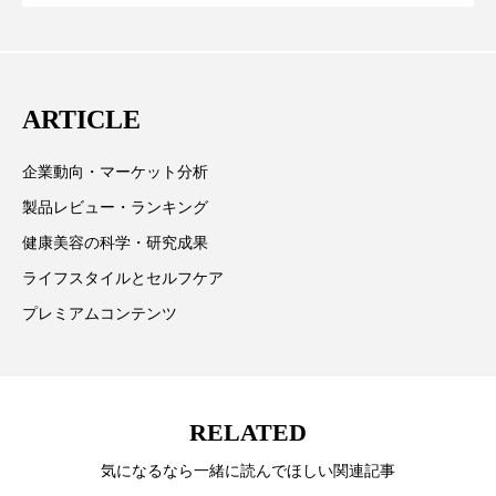
に差なし
クターとしても活躍中。 本誌では主に、米国欧州を中
スマートウォッチ
スマートパッチ
心に先端美容医療、化学、米FDAなどの情報を担当。
スマートリング
セーフプレイス
セラミド
ARTICLE
セラミド保湿
セルフケア
企業動向・マーケット分析
ソーシャルウェルネス
ソーシャルコマース
製品レビュー・ランキング
健康美容の科学・研究成果
タンパク質
ディープクレンジング
ライフスタイルとセルフケア
デジタルデトックス
デトックス
プレミアムコンテンツ
ドライヤー 温度 髪 ダメージ
ナイアシンアミド
ナイトプロテイン
ナイトルーティン 金木犀
RELATED
パーソナライズ
バーチャルメイク
気になるなら一緒に読んでほしい関連記事