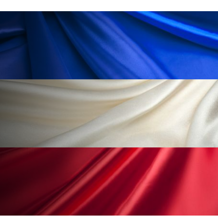
ペアトリートメント
ヘッドスパ
ヘルスケア
ヘルスビューティー
ポジショニング
ボディケア
ホルモン
マーケティング
マイクロスパ
マネジメント
むくみ対策
むくみ改善
メンズスキンケア
メンタルケア
メンタルヘルス
ライフスタイル
リカバリー
リカバリーウェア
リサーチ
リナロール 効果
リラクゼーション
リラックス効果
レチナール
レチノール