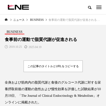
グローバルビューティ＆ヘルスケアビジネス誌
ニュース
BUSINESS
食事前の運動で脂質代謝が促進される
NEW POST
カテゴリー毎の最新記事
BUSINESS
BUSINESS
PREMIUM
食事前の運動で脂質代謝が促進される
2019.10.25
2025.04.19
この記事のタイトルとURLをコピーする
全身および筋肉内の脂質代謝と食後のグルコース代謝に対する栄
I
GWI調査から読み解く2030年の
青山メディカルクリニック｜本
都市型スパ――身近なウェルネス
玲 院長：内科と循環器専門医の
養摂取前後の運動の急性および慢性効果を評価した試験結果が
10
の次世代モデル
知見が切り拓く、再生医療と統
月
19
日、「
The Journal of Clinical Endocrinology & Metabolism
」オ
医療の新たな価値
2026.08.06
2026.04.28
ンラインに掲載された。