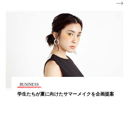

パーフェクト株式会社
バイオハッキング
バイオミメティクス
バイオミメティック
バクチオール
バリア機能
ハロウィ
ハロウィン後スキンケア
ハロウィン翌日 肌リセット
ヒアルロン酸
ビジネスモデル
ビタミンC誘導体
ファシア
BUSINESS
ファスティング
フィトレチノール
学生たちが夏に向けたサマーメイクを企画提案
プチ断食
ブルーオーシャン
フレグランス 冬
プロンプト
ヘアケア