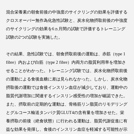
混合栄養素の朝食前後の中強度のサイクリングの効果を評価する
クロスオーバー無作為化急性試験と、炭水化物摂取前後の中強度
のサイクリングの効果を
6
ヵ月間の試験で評価するトレーニング
FEATURED
注目の企画
試験の
2
つの試験を実施した。
その結果、急性試験では、朝食摂取前後の運動は、赤筋（
type 1
TAG LIST
fibre
）内および白筋（
type 2 fibre
）内両方の脂質利用率を増加さ
タグ一覧
せることがわかった。トレーニング試験では、炭水化物摂取前後
の運動による食後血糖に差は見られなかった。しかし、炭水化物
AI
B2B
BeautyTech
ChatGPT
摂取後の運動では食後インスリン血症が減少しており、運動中の
脂質代謝増加に関連するインスリン感受性の増加が確認できた。
Gemini
Instagram
SaaS
SNS
また、摂取前の定期的な運動は、骨格筋リン脂質のリモデリング
TikTok
アスタキサンチン
とグルコース輸送タンパク質
GLUT4
の含有量を増加させた。栄
養摂取の前後（絶食状態）に行われる運動は、脂質代謝促進に有
アスレジャーコスメ
アレルギー
アロマ
益な効果を発揮し、食後のインスリン血症を軽減する可能性が示