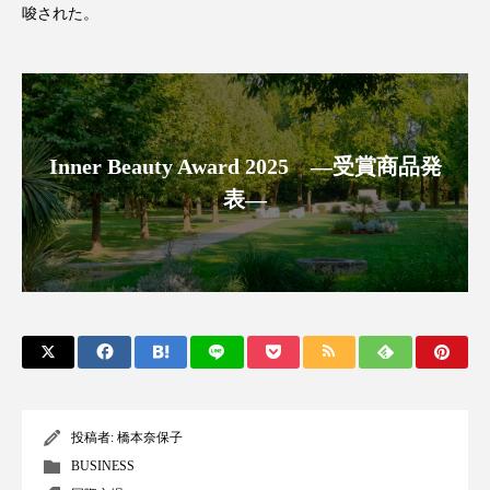
唆された。
アンチエイジング
アンチソリチュード
インタビュー
インナービューティー 冷え
インナービューティーアワード2025受賞商品
Inner Beauty Award 2025 ―受賞商品発
ウェアラブルデバイス
ウェルネス
表―
ウェルビーイング
エイジングケア
エクソソーム
オーガニック
オゾン
カウンセラー
カウンセリング
カカイオイル
ガジェット
キーワード
投稿者:
橋本奈保子
クルエルティフリー
クレンジング
BUSINESS