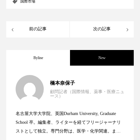
クローズアップ
ケーススタディ
国際市場
コグニティブヘルス
コスト削減
前の記事
次の記事
コネクテッド・ビューティ
コミュニケーション
コルチゾール
サステナビリティ
Byline
New
サステナブル美容
サプライチェーン
サプリ
サロンクレンジング
サロン戦略
男性・家族歴・重症度でニキビ瘢痕有病
2023.06.30
橋本奈保子
サロン経営
サロン連略
シャネル
顧問記者（国際情報、薬事・医療ニュ
ース）
ニキビへの新技術Photopneumatic
2023.06.29
率に差異
スカルプ クレンジング 頻度
スカルプケア
名古屋大学大学院、英国Durham University, Graduate
スキンケア
スキンケア 習慣
時間制限食とカロリー制限食の減量効果
2023.06.28
Technology
School 卒。編集者、ライターを経てフリージャーナリ
ストとして独立。専門分野は、医学・化学関連。ま
スキンケアルーティン
ストレス
スパ
た、同分野を中心に翻訳、ウェブコンテンツ・ディレ