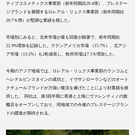
ティブコスメティクス事業部（前年同期比28.4増）、プレステー
ジブランドを展開するロレアル・リュクス事業部（前年同期比
20.7％増）が堅調な業績を残した。
FEATURED
注目の企画
市場別にみると、北米市場が最も回復が顕著で、前年同期比
22.9%増加を記録した。ラテンアメリカ市場 （15.7%）、北アジ
ア市場（13.2%）も2桁成長し、欧州市場は7.5％増加した。
TAG LIST
タグ一覧
今期のアジア地域では、ロレアル・リュクス事業部のランコムと
ヘレナルビンスタインの成功と、イヴサンローランなどのオート
AI
B2B
BeautyTech
ChatGPT
クチュールブランドが力強い復活を遂げたことにより好業績を維
持した。 同社は、第3四半期に香港と上海にヴァレンティノの旗
Gemini
Instagram
SaaS
SNS
艦店をオープンしており、同地域での今後のプレステージブラン
TikTok
アスタキサンチン
ドの躍進が期待される。
アスレジャーコスメ
アレルギー
アロマ