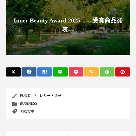
アンチエイジング
アンチソリチュード
Inner Beauty Award 2025 ―受賞商品発
インタビュー
インナービューティー 冷え
表―
インナービューティーアワード2025受賞商品
ウェアラブルデバイス
ウェルネス
ウェルビーイング
エイジングケア
エクソソーム
オーガニック
オゾン
カウンセラー
カウンセリング
投稿者:
ヴァレリー・康子
BUSINESS
カカイオイル
ガジェット
キーワード
国際市場
クルエルティフリー
クレンジング