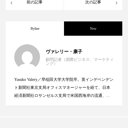
クローズアップ
ケーススタディ
前の記事
次の記事
コグニティブヘルス
コスト削減
コネクテッド・ビューティ
コミュニケーション
Byline
New
コルチゾール
サステナビリティ
世界の化粧品市場2025年展望：P&G・
2025.06.11
ヴァレリー・康子
サステナブル美容
サプライチェーン
顧問記者（国際ビジネス、マーケティ
ング）
資生堂、「女性研究者サイエンスグラン
2023.06.30
LVMH・ロレアルの戦略と日本企業の課
サプリ
サロンクレンジング
サロン戦略
Yasuko Valery／早稲田大学大学院卒。英インデペンデン
サロン経営
サロン連略
シャネル
米バイオテクノロジー企業アミリス、
2023.06.29
ト」の第16回受賞者決定
ト新聞社東京支局オフィスマネージャーを経て、日本
題
経済新聞社ロサンゼルス支局で米国西海岸の流通、産
スカルプ クレンジング 頻度
スカルプケア
業分野を専門に記者経験を積む。本紙では主に、米国
CEO退任と世界的な人員削除を発表
スキンケア
スキンケア 習慣
欧州の海外メーカー、ブランドの動向、海外市場の動
向、新規ビジネスモデルなどを担当。現在はロンドン
スキンケアルーティン
ストレス
スパ
に在住