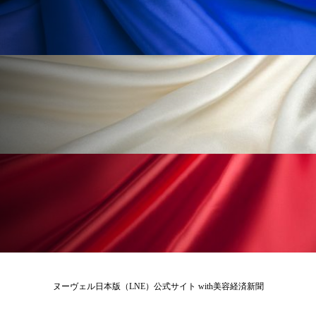
ペアトリートメント
ヘッドスパ
ヘルスケア
ヘルスビューティー
ポジショニング
ボディケア
ホルモン
マーケティング
マイクロスパ
マネジメント
むくみ対策
むくみ改善
メンズスキンケア
メンタルケア
メンタルヘルス
ライフスタイル
リカバリー
リカバリーウェア
リサーチ
リナロール 効果
リラクゼーション
ヌーヴェル日本版（LNE）公式サイト with美容経済新聞
リラックス効果
レチナール
レチノール