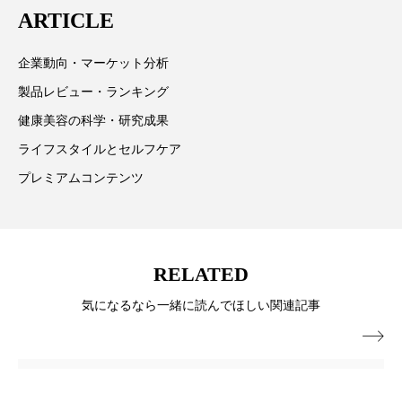
ARTICLE
スマートウォッチ
スマートパッチ
企業動向・マーケット分析
スマートリング
セーフプレイス
セラミド
製品レビュー・ランキング
セラミド保湿
セルフケア
健康美容の科学・研究成果
ライフスタイルとセルフケア
ソーシャルウェルネス
ソーシャルコマース
プレミアムコンテンツ
タンパク質
ディープクレンジング
デジタルデトックス
デトックス
RELATED
ドライヤー 温度 髪 ダメージ
ナイアシンアミド
気になるなら一緒に読んでほしい関連記事
ナイトプロテイン
ナイトルーティン 金木犀

パーソナライズ
バーチャルメイク