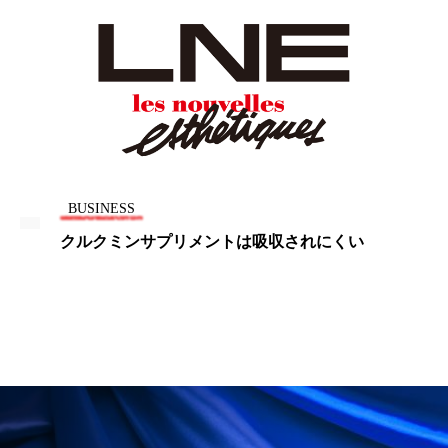
パーフェクト株式会社
バイオハッキング
バイオミメティクス
バイオミメティック
バクチオール
バリア機能
ハロウィ
ハロウィン後スキンケア
BUSINESS
ハロウィン翌日 肌リセット
ヒアルロン酸
クルクミンサプリメントは吸収されにくい
ビジネスモデル
ビタミンC誘導体
ファシア
ファスティング
フィトレチノール
プチ断食
ブルーオーシャン
フレグランス 冬
プロンプト
ヘアケア