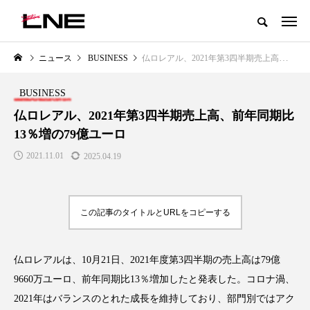
グローバルビューティ＆ヘルスケアビジネス誌
ニュース
BUSINESS
仏ロレアル、2021年第3四半期売上高、前年同期比13％増の79億ユーロ
NEW POST
カテゴリー毎の最新記事
BUSINESS
LIFESTYLE
BUSINESS
仏ロレアル、2021年第3四半期売上高、前年同期比
13％増の79億ユーロ
2021.11.01
2025.04.19
この記事のタイトルとURLをコピーする
SNSの「加工顔」と美容医療｜AI
GWI調査から読み解く2030年の
」
がもたらす可能性とこれから
都市型スパ――身近なウェルネ
仏ロレアルは、10月21日、2021年度第3四半期の売上高は79億
の次世代モデル
2026.07.13
9660万ユーロ、前年同期比13％増加したと発表した。コロナ渦、
2026.08.06
2021年はバランスのとれた成長を維持しており、部門別ではアク