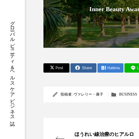
ハロウィン後スキンケア
Inner Beauty
ファシア
ファスティング
グローバルビューティ＆ヘルスケアビジネス誌
プロンプト
ヘアケア
ポジショニング
ボディケ
むくみ対策
むくみ改善
Post
Share
Hatena
L
リカバリー
リカバリーウ
レチナール
レチノール
投稿者:
ヴァレリー・康子
BUSINESS
乾燥対策
乾燥肌対策
健康寿命
光老化
ほうれい線治療のヒアルロ
冬スキンケア
冬の乾燥肌