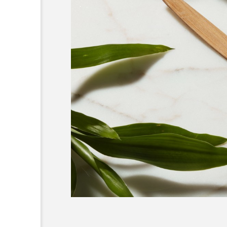
超が「ながら美容」を実
SNSの「加工顔」と美容医療
を有効に使いたい」が9
がもたらす可能性とこれか
2026.07.13
9