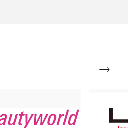
香り
香り メンタルケア
政権
高齢社会
