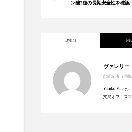
ン酸2種の長期安全性を確認
加工アプリ
加工フィルタ
外出控え
夜 スキンケア 
技術経営
技術転用
Byline
Ne
時間制限食
東洋医学
2025.06.11
世界の化粧品市場2025
ヴァレリー
為替相場
熱中症対策
顧問記者（国際
2023.06.30
資生堂、「女性研究者サ
題
画像解析
発酵
睡
Yasuko V
素髪ケア やり方
紫外線
支局オフィスマ
2023.06.29
米バイオテクノロジー企
で米国西海岸の
美容業界
美的感覚
に、米国欧州の
規ビジネスモデ
肌荒れ防止
脳
自