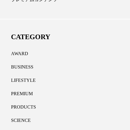
ディカルクリニック｜本郷
レチノール代替成分と
長：内科と循環器専門医の知
オールやレチナールなど
り拓く、再生医療と統合医
果と活用法
CATEGORY
たな価値
2026.07.30
.04.28
AWARD
BUSINESS
LIFESTYLE
PREMIUM
PRODUCTS
SCIENCE