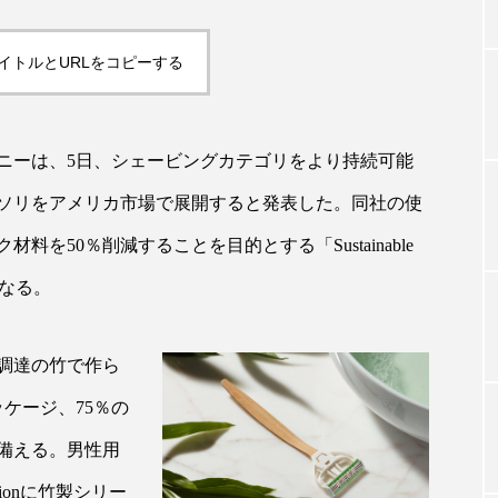
イトルとURLをコピーする
TAG LIST
タグ一覧
ニーは、5日、シェービングカテゴリをより持続可能
ソリをアメリカ市場で展開すると発表した。同社の使
を50％削減することを目的とする「Sustainable
ChatGPT
Gemini
Instagram
SaaS
SN
になる。
ジャーコスメ
アレルギー
アロマ
アンチエイジン
ューティー 冷え
インナービューティーアワード2025受賞商品
調達の竹で作ら
ケージ、75％の
ング
エイジングケア
エクソソーム
オーガニック
備える。男性用
ング
カカイオイル
ガジェット
キーワード
uitionに竹製シリー