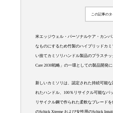
この記事のタ
米エッジウェル・パーソナルケア・カンパ
なものにするため竹製のハイブリッドカミ
い捨てカミソリハンドル製品のプラスチック材料
AI
B2B
BeautyTech
Care 2030戦略」の一環としての製品開発
アスタキサンチン
アスレ
インタビュー
インナービ
新しいカミソリは、認定された持続可能な
れたハンドル、100％リサイクル可能なパッ
ウェルネス
ウェルビーイ
リサイクル鋼で作られた柔軟なブレードを
カウンセラー
カウンセリ
のSchick Xtreme および女性用のSchick Int