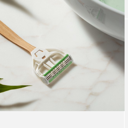
｜AI
GWI調査から読み解く2030年の都
青山メ
ら
市型スパ――身近なウェルネスの
玲 院
次世代モデル
見が切
療の新
2026.08.06
2026
FEATURED
注目の企画