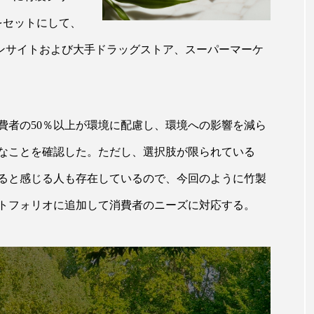
ップ
ケーススタディ
コグニティブヘルス
コスト
をセットにして、
コミュニケーション
コルチゾール
サステナビリティ
インサイトおよび大手ドラッグストア、スーパーマーケ
サロンクレンジング
サロン戦略
サロン経営
スカルプケア
スキンケア
スキンケア 習慣
ス
費者の50％以上が環境に配慮し、環境への影響を減ら
マートウォッチ
スマートパッチ
スマートリング
セ
なことを確認した。ただし、選択肢が限られている
ると感じる人も存在しているので、今回のように竹製
ソーシャルウェルネス
ソーシャルコマース
タン
トフォリオに追加して消費者のニーズに対応する。
ジタルデトックス
デトックス
ドライヤー 温度 髪 ダメー
ルーティン 金木犀
パーソナライズ
バーチャルメイク
ミメティクス
バイオミメティック
バクチオール