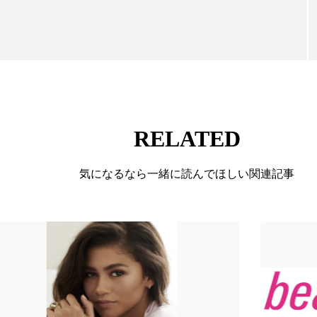
 香り 効果
需要予測
頭皮 保湿 ミスト おすすめ
香料
香水 レイヤリング
香水の持続
高市
リア機能 とは
RELATED
気になるなら一緒に読んでほしい関連記事