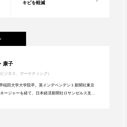
キビを軽減
ー
加工顔
労働環境
国内市場
国際市場
香り
孤独
巡らせるケア
巡りケア
差別化
抗酸化
抗酸化ケア
断食
新商品
日中関係
w
梅雨
棚卸資産
汗ケア
温活スキンケア
年展望：P&G・LVMH・ロレアルの戦略と日本企業の課
・康子
物流問題
特殊メイク
猛暑
生物模倣
用
ビジネス、マーケティング）
イエンスグラント」の第16回受賞者決定
眠
睡眠 美容 金木犀
睡眠美容
秋
秋 冷え
alery／早稲田大学大学院卒。英インデペンデント新聞社東京
対策
美容
美容テック
美容と政治
美容ビジ
ネージャーを経て、日本経済新聞社ロサンゼルス支局
業アミリス、CEO退任と世界的な人員削除を発表
流通、産業分野を専門に記者経験を積む。本紙では主
美肌習慣
美脚習慣
老化
肌ケア
肌トラブ
海外メーカー、ブランドの動向、海外市場の動向、新
ルなどを担当。現在はロンドンに在住
律神経
花王
血行促進
過剰在庫
都市型美容