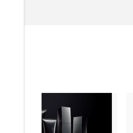
金木犀 スキンケア
金木犀
香りケア
香りの重ね使い
髪 静電気 冬 対策
髪のバ