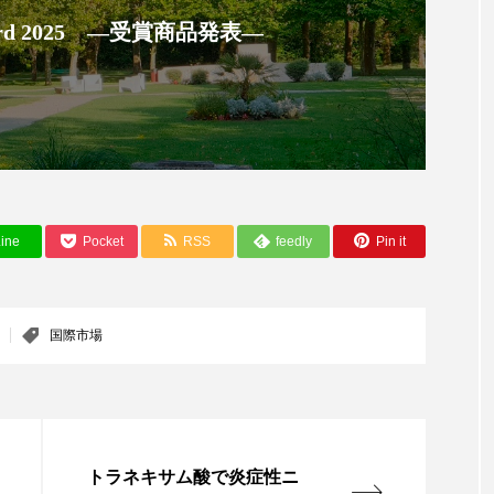
ハロウィン翌日 肌リセット
ヒアルロン酸
ビジネスモデ
 Award 2025 ―受賞商品発表―
フィトレチノール
プチ断食
ブルーオーシャン
ペアトリートメント
ヘッドスパ
ヘルスケア
ヘ
ア
ホルモン
マーケティング
マイクロスパ
メンズスキンケア
メンタルケア
メンタルヘルス
ine
Pocket
RSS
feedly
Pin it
ェア
リサーチ
リナロール 効果
リラクゼーション
ローカル
ロンジェビティ
下半身美容
乾燥 
国際市場
他者との再接続
企業・経済
価格改定
保湿
免疫 肌
冬 UVケア
冬 美容 習慣
冬 髪 ツヤ 出す 
トラネキサム酸で炎症性ニ
冬の印象美
冬の準備
冬美容
冷え対策