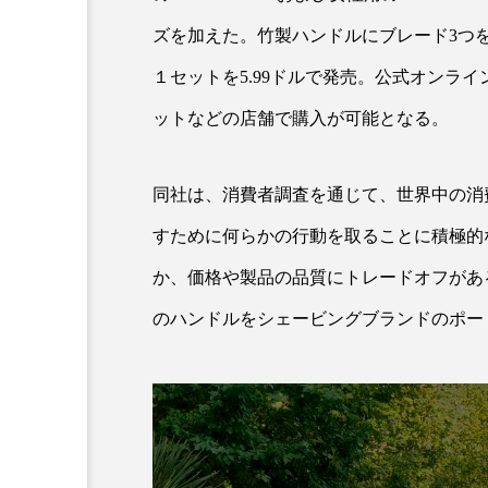
クレンジング
クローズア
ズを加えた。竹製ハンドルにブレード3つ
コネクテッド・ビューティ
１セットを5.99ドルで発売。公式オンラ
ットなどの店舗で購入が可能となる。
サプライチェーン
サプリ
スカルプ クレンジング 頻度
同社は、消費者調査を通じて、世界中の消
ストレス
スパ
ス
すために何らかの行動を取ることに積極的
か、価格や製品の品質にトレードオフがあ
セラミド保湿
セルフケア
のハンドルをシェービングブランドのポー
ディープクレンジング
デ
ナイトプロテイン
ナイト
バイオハッキング
バイオ