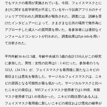
でもマスクの着用が実施されている。今回、フェイスマスクとに
きびに関する疫学研究が不足しているサハラ以南アフリカのナイ
ジェリアで行われた調査結果が報告された。調査には、訓練を受
けたインタビュアーによって、さまざまな公共の場所で無作為に
FEATURED
注目の企画
アプローチした成人への質問票を用いた。各参加者には適切なイ
ンフォームドコンセントが行われた。調査結果はEpi-infoを用い
て分析された。
TAG LIST
タグ一覧
平均年齢34.4±12.3歳、年齢中央値35.5歳の合計1316人がこの研究
に参加した。男性：女性の比率は1：1.41だった。参加者のうち
AI
B2B
BeautyTech
ChatGPT
323人（24.5％）が、フェイスマスクを着用後に新たなニキビの
発症または悪化を報告した。サージカルフェイスマスクは、ニキ
Gemini
Instagram
SaaS
SNS
ビの原因となる可能性が最も低かった。サージカルマスクと比べ
TikTok
アスタキサンチン
たニキビの発症は、N95フェイスマスク使用者では1.89倍、布製
マスク使用者では1.41倍高かった。ニキビの既往歴のある人は、
アスレジャーコスメ
アレルギー
アロマ
フェイスマスク着用後に新しいニキビの発症および悪化の確率が