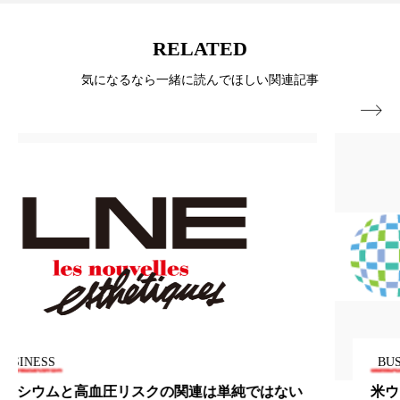
パーフェクト株式会社
バイオハッキング
RELATED
バイオミメティクス
バイオミメティック
気になるなら一緒に読んでほしい関連記事
バクチオール
バリア機能
ハロウィ

ハロウィン後スキンケア
ハロウィン翌日 肌リセット
ヒアルロン酸
ビジネスモデル
ビタミンC誘導体
ファシア
ファスティング
フィトレチノール
プチ断食
ブルーオーシャン
フレグランス 冬
プロンプト
ヘアケア
BUSINESS
米ウォルグリーン、ロシアの医薬品卸売事業を36.6