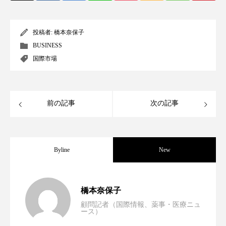
クローズアップ
ケーススタディ
コグニティブヘルス
コスト削減
投稿者:
橋本奈保子
BUSINESS
コネクテッド・ビューティ
コミュニケーション
国際市場
コルチゾール
サステナビリティ
サステナブル美容
サプライチェーン
前の記事
次の記事
サプリ
サロンクレンジング
サロン戦略
サロン経営
サロン連略
シャネル
Byline
New
スカルプ クレンジング 頻度
スカルプケア
男性・家族歴・重症度でニキビ瘢痕有病
2023.06.30
橋本奈保子
スキンケア
スキンケア 習慣
顧問記者（国際情報、薬事・医療ニュ
ース）
ニキビへの新技術Photopneumatic
2023.06.29
率に差異
スキンケアルーティン
ストレス
スパ