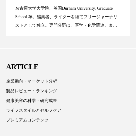
名古屋大学大学院、英国Durham University, Graduate
スマートウォッチ
スマートパッチ
時間制限食とカロリー制限食の減量効果
2023.06.28
Technology
School 卒。編集者、ライターを経てフリージャーナリ
スマートリング
セーフプレイス
セラミド
ストとして独立。専門分野は、医学・化学関連。ま
た、同分野を中心に翻訳、ウェブコンテンツ・ディレ
に差なし
セラミド保湿
セルフケア
クターとしても活躍中。 本誌では主に、米国欧州を中
心に先端美容医療、化学、米FDAなどの情報を担当。
ソーシャルウェルネス
ソーシャルコマース
ARTICLE
タンパク質
ディープクレンジング
企業動向・マーケット分析
デジタルデトックス
デトックス
製品レビュー・ランキング
ドライヤー 温度 髪 ダメージ
ナイアシンアミド
健康美容の科学・研究成果
ライフスタイルとセルフケア
ナイトプロテイン
ナイトルーティン 金木犀
プレミアムコンテンツ
パーソナライズ
バーチャルメイク