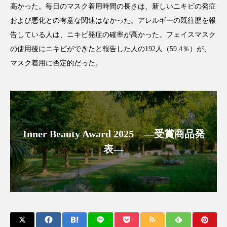
高かった。毎日のマスク着用時間の長さは、新しいニキビの発症
アンチエイジング
アンチソリチュード
および悪化との有意な関連はなかった。アレルギーの既往歴を報
インタビュー
インナービューティー 冷え
告している人は、ニキビ発症の確率が高かった。フェイスマスク
の使用後にニキビができたと報告した人の192人（59.4％）が、
インナービューティーアワード2025受賞商品
マスク着用に否定的だった。
ウェアラブルデバイス
ウェルネス
ウェルビーイング
エイジングケア
エクソソーム
オーガニック
オゾン
Inner Beauty Award 2025 ―受賞商品発
表―
カウンセラー
カウンセリング
カカイオイル
ガジェット
キーワード
クルエルティフリー
クレンジング