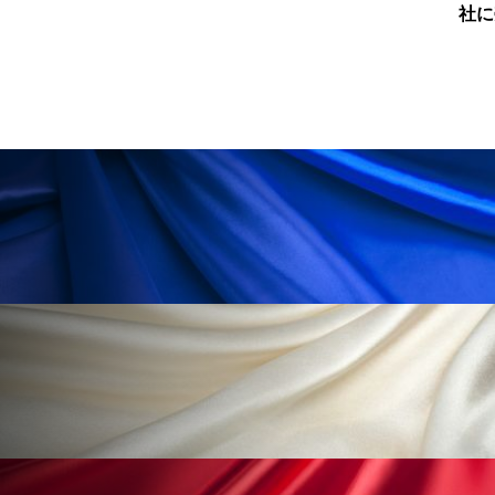
ペアトリートメント
ヘッドスパ
社に売却
ヘルスケア
ヘルスビューティー
ポジショニング
ボディケア
ホルモン
マーケティング
マイクロスパ
マネジメント
むくみ対策
むくみ改善
メンズスキンケア
メンタルケア
メンタルヘルス
ライフスタイル
リカバリー
リカバリーウェア
リサーチ
リナロール 効果
リラクゼーション
リラックス効果
レチナール
レチノール