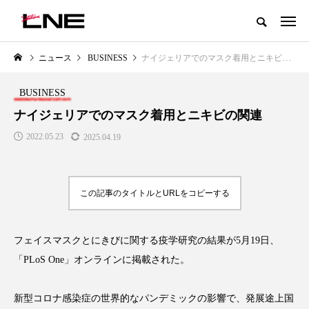
グローバルビューティ＆ヘルスケアビジネス誌
ニュース
BUSINESS
ナイジェリアでのマスク着用とニキビの関連
NEW POST
カテゴリー毎の最新記事
BUSINESS
LIFESTYLE
BUSINESS
ナイジェリアでのマスク着用とニキビの関連
2022.05.23
2025.04.19
この記事のタイトルとURLをコピーする
フェイスマスクとにきびに関する疫学研究の結果が5月19日、
SNSの「加工顔」と美容医療｜AI
GWI調査から読み解く2030年の
」
がもたらす可能性とこれから
都市型スパ――身近なウェルネ
「PLoS One」オンラインに掲載された。
の次世代モデル
2026.07.13
2026.08.06
新型コロナ感染症の世界的なパンデミックの影響で、発展途上国