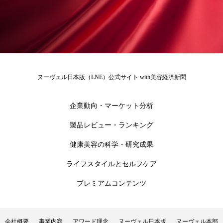
ローカル
ロンジェビティ
下半身美容
乾燥 対策 冬 スキンケア
乾燥対策
乾燥肌対策
他者との再接続
企業・経済
ヌーヴェル日本版（LNE）公式サイト with美容経済新聞
価格改定
保湿
保湿と香り
保湿成分
企業動向・マーケット分析
健康寿命
光老化
免疫 肌
製品レビュー・ランキング
冬 UVケア
冬 美容 習慣
健康美容の科学・研究成果
冬 髪 ツヤ 出す 方法
冬 髪 乾燥 改善 方法
ライフスタイルとセルフケア
プレミアムコンテンツ
冬スキンケア
冬の乾燥肌
冬の印象美
冬の準備
冬美容
冷え対策
会社概要
事業内容
アワード理念
ヌーヴェル日本版
ヌーヴェル本部