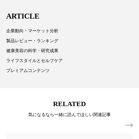
スマートウォッチ
スマートパッチ
ARTICLE
スマートリング
セーフプレイス
セラミド
企業動向・マーケット分析
セラミド保湿
セルフケア
製品レビュー・ランキング
健康美容の科学・研究成果
ソーシャルウェルネス
ソーシャルコマース
ライフスタイルとセルフケア
タンパク質
ディープクレンジング
プレミアムコンテンツ
デジタルデトックス
デトックス
ドライヤー 温度 髪 ダメージ
ナイアシンアミド
RELATED
ナイトプロテイン
ナイトルーティン 金木犀
気になるなら一緒に読んでほしい関連記事

パーソナライズ
バーチャルメイク