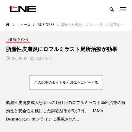
グローバルビューティ＆ヘルスケアビジネス誌
ニュース
BUSINESS
脂漏性皮膚炎にロフルミラスト局所治療が効果
NEW POST
カテゴリー毎の最新記事
BUSINESS
LIFESTYLE
BUSINESS
脂漏性皮膚炎にロフルミラスト局所治療が効果
2023.05.19
2025.04.19
この記事のタイトルとURLをコピーする
脂漏性皮膚炎成人患者への1日1回のロフルミラスト局所治療の有
SNSの「加工顔」と美容医療｜AI
GWI調査から読み解く2030年の
」
がもたらす可能性とこれから
都市型スパ――身近なウェルネ
効性と安全性を検討した試験結果が5月3日、「JAMA
の次世代モデル
2026.07.13
Dermatology」オンラインに掲載された。
2026.08.06