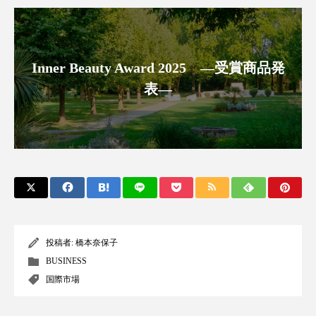
アンチエイジング
アンチソリチュード
インタビュー
インナービューティー 冷え
Inner Beauty Award 2025 ―受賞商品発
インナービューティーアワード2025受賞商品
表―
ウェアラブルデバイス
ウェルネス
ウェルビーイング
エイジングケア
エクソソーム
オーガニック
オゾン
カウンセラー
カウンセリング
投稿者:
橋本奈保子
カカイオイル
ガジェット
キーワード
BUSINESS
国際市場
クルエルティフリー
クレンジング