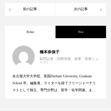
クローズアップ
ケーススタディ
前の記事
次の記事
コグニティブヘルス
コスト削減
コネクテッド・ビューティ
コミュニケーション
Byline
New
コルチゾール
サステナビリティ
男性・家族歴・重症度でニキビ瘢痕有病
2023.06.30
サステナブル美容
サプライチェーン
橋本奈保子
顧問記者（国際情報、薬事・医療ニュ
サプリ
サロンクレンジング
サロン戦略
ース）
ニキビへの新技術Photopneumatic
2023.06.29
率に差異
サロン経営
サロン連略
シャネル
名古屋大学大学院、英国Durham University, Graduate
時間制限食とカロリー制限食の減量効果
2023.06.28
Technology
School 卒。編集者、ライターを経てフリージャーナリ
スカルプ クレンジング 頻度
スカルプケア
ストとして独立。専門分野は、医学・化学関連。ま
スキンケア
スキンケア 習慣
た、同分野を中心に翻訳、ウェブコンテンツ・ディレ
に差なし
クターとしても活躍中。 本誌では主に、米国欧州を中
スキンケアルーティン
ストレス
スパ
心に先端美容医療、化学、米FDAなどの情報を担当。