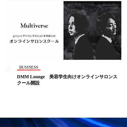
パーフェクト株式会社
バイオハッキング
バイオミメティクス
バイオミメティック
バクチオール
バリア機能
ハロウィ
ハロウィン後スキンケア
ハロウィン翌日 肌リセット
ヒアルロン酸
BUSINESS
ビジネスモデル
ビタミンC誘導体
ファシア
DMM Lounge 美容学生向けオンラインサロンス
クール開設
ファスティング
フィトレチノール
プチ断食
ブルーオーシャン
フレグランス 冬
プロンプト
ヘアケア