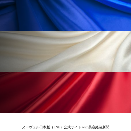
ペアトリートメント
ヘッドスパ
ヘルスケア
ヘルスビューティー
ポジショニング
ボディケア
ホルモン
マーケティング
マイクロスパ
マネジメント
むくみ対策
むくみ改善
メンズスキンケア
メンタルケア
メンタルヘルス
ライフスタイル
リカバリー
リカバリーウェア
リサーチ
リナロール 効果
リラクゼーション
リラックス効果
レチナール
レチノール
ヌーヴェル日本版（LNE）公式サイト with美容経済新聞