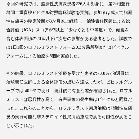
今回の研究では、脂漏性皮膚炎患者226人を対象に、第2a相並行
群間二重盲検ビヒクル対照臨床試験を実施。参加者は成人で脂漏
性皮膚炎の臨床診断が3か月以上継続し、治験責任医師による総
合評価（IGA）スコアが3以上（少なくとも中等度）で、頭皮を
FEATURED
注目の企画
含む体表面積の20％以下に疾患の影響がある患者とした。試験で
は1日1回のロフルミラストフォーム0.3％局所剤またはビヒクル
フォームによる治療を8週間実施した。
TAG LIST
タグ一覧
その結果、ロフルミラスト治療を受けた患者の73.8％が8週目に
治験責任医師による全体評価の成功を達成したが、ビヒクルグル
AI
B2B
BeautyTech
ChatGPT
ープでは 40.9％であり、統計的に有意な差が確認された。ロフル
ミラストは忍容性が高く、有害事象の発生率はビヒクルと同様だ
Gemini
Instagram
SaaS
SNS
った。これらのことから、ロフルミラスト局所治療は脂漏性皮膚
TikTok
アスタキサンチン
炎の実行可能な非ステロイド性局所治療法である可能性があるこ
とが示された。
アスレジャーコスメ
アレルギー
アロマ