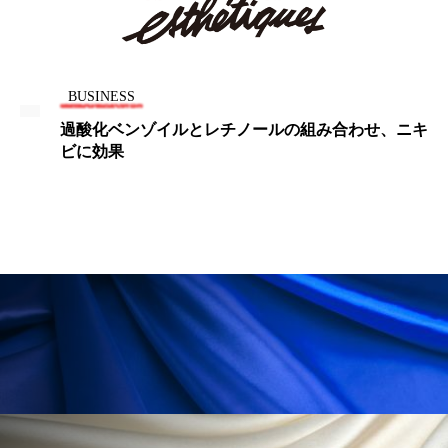
ペアトリートメント
ヘッドスパ
ヘルスケア
ヘルスビューティー
BUSINESS
ポジショニング
ボディケア
ホルモン
過酸化ベンゾイルとレチノールの組み合わせ、ニキ
マーケティング
マイクロスパ
ビに効果
マネジメント
むくみ対策
むくみ改善
メンズスキンケア
メンタルケア
メンタルヘルス
ライフスタイル
リカバリー
リカバリーウェア
リサーチ
リナロール 効果
リラクゼーション
リラックス効果
レチナール
レチノール