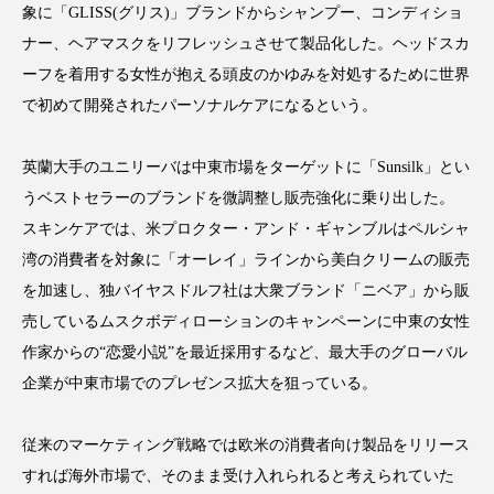
象に「GLISS(グリス)」ブランドからシャンプー、コンディショ
ナー、ヘアマスクをリフレッシュさせて製品化した。ヘッドスカ
ーフを着用する女性が抱える頭皮のかゆみを対処するために世界
で初めて開発されたパーソナルケアになるという。
FEATURED
注目の企画
英蘭大手のユニリーバは中東市場をターゲットに「Sunsilk」とい
うベストセラーのブランドを微調整し販売強化に乗り出した。
TAG LIST
スキンケアでは、米プロクター・アンド・ギャンブルはペルシャ
タグ一覧
湾の消費者を対象に「オーレイ」ラインから美白クリームの販売
を加速し、独バイヤスドルフ社は大衆ブランド「ニベア」から販
AI
B2B
BeautyTech
ChatGPT
売しているムスクボディローションのキャンペーンに中東の女性
作家からの“恋愛小説”を最近採用するなど、最大手のグローバル
Gemini
Instagram
SaaS
SNS
企業が中東市場でのプレゼンス拡大を狙っている。
TikTok
アスタキサンチン
従来のマーケティング戦略では欧米の消費者向け製品をリリース
アスレジャーコスメ
アレルギー
アロマ
すれば海外市場で、そのまま受け入れられると考えられていた