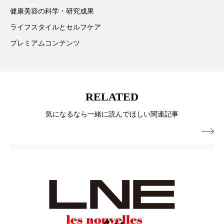
パーフェクト株式会社
バイオハッキング
健康美容の科学・研究成果
ライフスタイルとセルフケア
バイオミメティクス
バイオミメティック
プレミアムコンテンツ
バクチオール
バリア機能
ハロウィ
ハロウィン後スキンケア
RELATED
ハロウィン翌日 肌リセット
ヒアルロン酸
気になるなら一緒に読んでほしい関連記事
ビジネスモデル
ビタミンC誘導体
ファシア

ファスティング
フィトレチノール
プチ断食
ブルーオーシャン
フレグランス 冬
プロンプト
ヘアケア