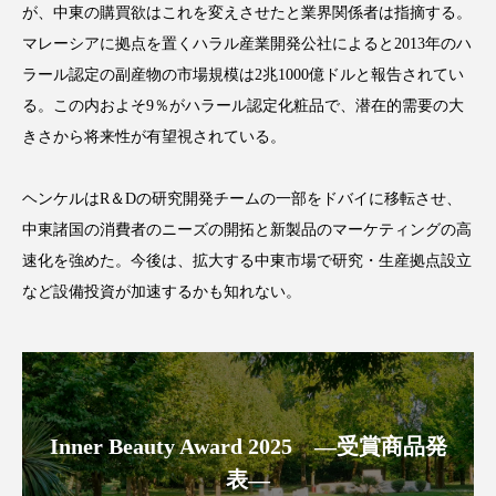
が、中東の購買欲はこれを変えさせたと業界関係者は指摘する。
アンチエイジング
アンチソリチュード
マレーシアに拠点を置くハラル産業開発公社によると2013年のハ
インタビュー
インナービューティー 冷え
ラール認定の副産物の市場規模は2兆1000億ドルと報告されてい
る。この内およそ9％がハラール認定化粧品で、潜在的需要の大
インナービューティーアワード2025受賞商品
きさから将来性が有望視されている。
ウェアラブルデバイス
ウェルネス
ヘンケルはR＆Dの研究開発チームの一部をドバイに移転させ、
中東諸国の消費者のニーズの開拓と新製品のマーケティングの高
ウェルビーイング
エイジングケア
速化を強めた。今後は、拡大する中東市場で研究・生産拠点設立
エクソソーム
オーガニック
オゾン
など設備投資が加速するかも知れない。
カウンセラー
カウンセリング
カカイオイル
ガジェット
キーワード
Inner Beauty Award 2025 ―受賞商品発
クルエルティフリー
クレンジング
表―