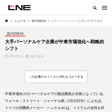
グローバルビューティ＆ヘルスケアビジネス誌
ニュース
BUSINESS
大手パーソナルケア企業が中東市場強化へ戦略的シフト
NEW POST
カテゴリー毎の最新記事
BUSINESS
LIFESTYLE
BUSINESS
大手パーソナルケア企業が中東市場強化へ戦略的
シフト
2014.05.23
2025.04.19
この記事のタイトルとURLをコピーする
SNSの「加工顔」と美容医療｜AI
GWI調査から読み解く2030年の
」
がもたらす可能性とこれから
都市型スパ――身近なウェルネ
中東市場向けのパーソナルケアの製品開発が活発になっている。
の次世代モデル
2026.07.13
ウォール・ストリート・ジャーナル紙（5月20日付）によれば、
2026.08.06
ドイツの消費材メーカー・ヘンケルAGは、イスラムの女性を対