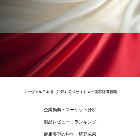
ローカル
ロンジェビティ
下半身美容
乾燥 対策 冬 スキンケア
乾燥対策
乾燥肌対策
他者との再接続
企業・経済
価格改定
保湿
保湿と香り
保湿成分
健康寿命
光老化
免疫 肌
冬 UVケア
冬 美容 習慣
ヌーヴェル日本版（LNE）公式サイト with美容経済新聞
冬 髪 ツヤ 出す 方法
冬 髪 乾燥 改善 方法
企業動向・マーケット分析
冬スキンケア
冬の乾燥肌
冬の印象美
製品レビュー・ランキング
冬の準備
冬美容
冷え対策
健康美容の科学・研究成果