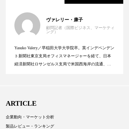
スマートウォッチ
スマートパッチ
世界の化粧品市場2025年展望：P&G・
2025.06.11
ヴァレリー・康子
スマートリング
セーフプレイス
セラミド
顧問記者（国際ビジネス、マーケティ
ング）
資生堂、「女性研究者サイエンスグラン
2023.06.30
LVMH・ロレアルの戦略と日本企業の課
セラミド保湿
セルフケア
Yasuko Valery／早稲田大学大学院卒。英インデペンデン
ソーシャルウェルネス
ソーシャルコマース
米バイオテクノロジー企業アミリス、
2023.06.29
ト」の第16回受賞者決定
ト新聞社東京支局オフィスマネージャーを経て、日本
題
経済新聞社ロサンゼルス支局で米国西海岸の流通、産
タンパク質
ディープクレンジング
業分野を専門に記者経験を積む。本紙では主に、米国
CEO退任と世界的な人員削除を発表
デジタルデトックス
デトックス
欧州の海外メーカー、ブランドの動向、海外市場の動
向、新規ビジネスモデルなどを担当。現在はロンドン
ドライヤー 温度 髪 ダメージ
ナイアシンアミド
に在住
ARTICLE
ナイトプロテイン
ナイトルーティン 金木犀
企業動向・マーケット分析
パーソナライズ
バーチャルメイク
製品レビュー・ランキング