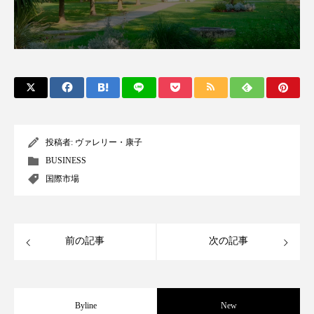
クローズアップ
ケーススタディ
コグニティブヘルス
コスト削減
コネクテッド・ビューティ
コミュニケーション
コルチゾール
サステナビリティ
サステナブル美容
サプライチェーン
投稿者:
ヴァレリー・康子
BUSINESS
サプリ
サロンクレンジング
サロン戦略
国際市場
サロン経営
サロン連略
シャネル
スカルプ クレンジング 頻度
スカルプケア
前の記事
次の記事
スキンケア
スキンケア 習慣
スキンケアルーティン
ストレス
スパ
Byline
New