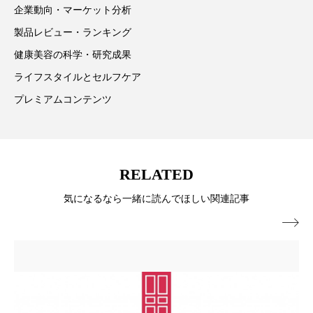
企業動向・マーケット分析
パーフェクト株式会社
バイオハッキング
製品レビュー・ランキング
バイオミメティクス
バイオミメティック
健康美容の科学・研究成果
ライフスタイルとセルフケア
バクチオール
バリア機能
ハロウィ
プレミアムコンテンツ
ハロウィン後スキンケア
ハロウィン翌日 肌リセット
ヒアルロン酸
RELATED
ビジネスモデル
ビタミンC誘導体
ファシア
気になるなら一緒に読んでほしい関連記事
ファスティング
フィトレチノール

プチ断食
ブルーオーシャン
フレグランス 冬
プロンプト
ヘアケア