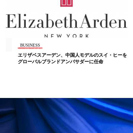
ペアトリートメント
ヘッドスパ
ヘルスケア
ヘルスビューティー
ポジショニング
ボディケア
ホルモン
マーケティング
マイクロスパ
BUSINESS
エリザベスアーデン、中国人モデルのスイ・ヒーを
マネジメント
むくみ対策
むくみ改善
グローバルブランドアンバサダーに任命
メンズスキンケア
メンタルケア
メンタルヘルス
ライフスタイル
リカバリー
リカバリーウェア
リサーチ
リナロール 効果
リラクゼーション
リラックス効果
レチナール
レチノール