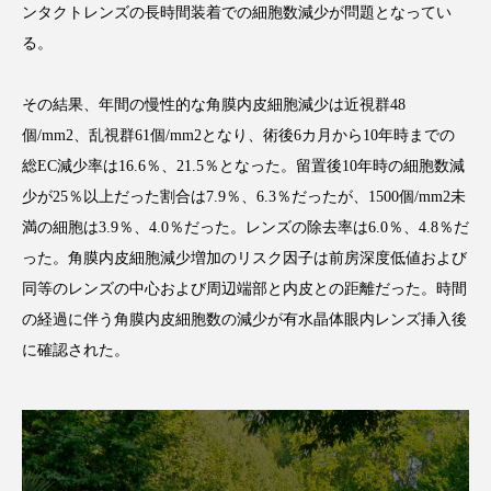
ンタクトレンズの長時間装着での細胞数減少が問題となってい
アンチエイジング
アンチソリチュード
る。
インタビュー
インナービューティー 冷え
その結果、年間の慢性的な角膜内皮細胞減少は近視群48
インナービューティーアワード2025受賞商品
個/mm2、乱視群61個/mm2となり、術後6カ月から10年時までの
総EC減少率は16.6％、21.5％となった。留置後10年時の細胞数減
ウェアラブルデバイス
ウェルネス
少が25％以上だった割合は7.9％、6.3％だったが、1500個/mm2未
満の細胞は3.9％、4.0％だった。レンズの除去率は6.0％、4.8％だ
ウェルビーイング
エイジングケア
った。角膜内皮細胞減少増加のリスク因子は前房深度低値および
エクソソーム
オーガニック
オゾン
同等のレンズの中心および周辺端部と内皮との距離だった。時間
の経過に伴う角膜内皮細胞数の減少が有水晶体眼内レンズ挿入後
カウンセラー
カウンセリング
に確認された。
カカイオイル
ガジェット
キーワード
クルエルティフリー
クレンジング