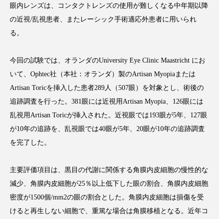
眼内レンズは、コンタクトレンズの使用が難しくなる中年期以降
の近視/乱視患者、またレーシック手術適応外患者に用いられ
る。
FEATURED
注目の企画
今回の試験では、オランダのUniversity Eye Clinic Maastricht にお
いて、Ophtec社（本社：オランダ）製のArtisan Myopiaまたは
Artisan Toricを挿入した患者289人（507眼）を対象とし、術後の
TAG LIST
追跡調査を行った。381眼には近視用Artisan Myopia、126眼には
タグ一覧
乱視用Artisan Toricが挿入された。近視眼では193眼が5年、127眼
が10年の追跡を、乱視眼では40眼が5年、20眼が10年の追跡調査
AI
B2B
BeautyTech
ChatGPT
を完了した。
Gemini
Instagram
SaaS
SNS
主要評価項目は、黒目の代謝に関係する角膜内皮細胞の慢性的な
TikTok
アスタキサンチン
減少、角膜内皮細胞が25％以上低下した眼の割合、角膜内皮細胞
密度が1500個/mm2の眼の割合とした。角膜内皮細胞は損傷を受
アスレジャーコスメ
アレルギー
アロマ
けると再生しない細胞で、重篤な場合は角膜移植となる。近年コ