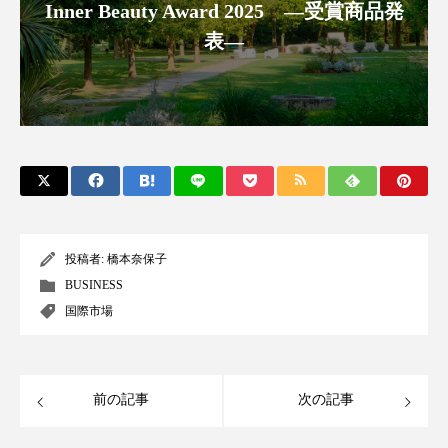
クローズアップ
ケーススタディ
Inner Beauty Award 2025 ―受賞商品発
表―
コグニティブヘルス
コスト削減
コネクテッド・ビューティ
コミュニケーション
コルチゾール
サステナビリティ
サステナブル美容
サプライチェーン
サプリ
サロンクレンジング
サロン戦略
投稿者:
橋本奈保子
BUSINESS
サロン経営
サロン連略
シャネル
国際市場
スカルプ クレンジング 頻度
スカルプケア
スキンケア
スキンケア 習慣
前の記事
次の記事
スキンケアルーティン
ストレス
スパ