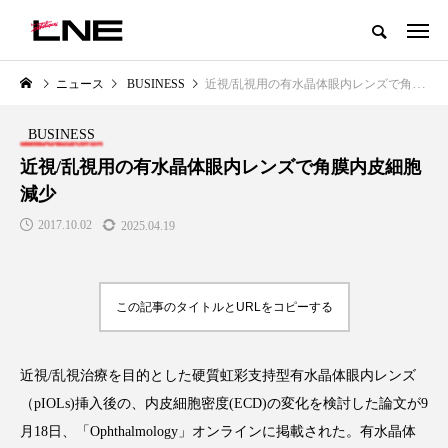
グローバルビューティ＆ヘルスケアビジネス誌
ニュース
BUSINESS
近視/乱視用の有水晶体眼内レンズで角膜内皮細胞減少
NEW POST
カテゴリー毎の最新記事
BUSINESS
LIFESTYLE
BUSINESS
近視/乱視用の有水晶体眼内レンズで角膜内皮細胞
減少
2017.10.02
2025.04.19
この記事のタイトルとURLをコピーする
SNSの「加工顔」と美容医療｜AI
GWI調査から読み解く2030年の
」
がもたらす可能性とこれから
都市型スパ――身近なウェルネ
近視/乱視治療を目的とした硬質虹彩支持型有水晶体眼内レンズ
の次世代モデル
2026.07.13
（pIOLs)挿入後の、内皮細胞密度(ECD)の変化を検討した論文が9
2026.08.06
月18日、「Ophthalmology」オンラインに掲載された。有水晶体