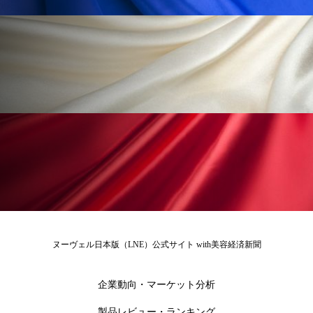
ローカル
ロンジェビティ
下半身美容
乾燥 対策 冬 スキンケア
乾燥対策
乾燥肌対策
他者との再接続
企業・経済
価格改定
保湿
保湿と香り
保湿成分
健康寿命
光老化
免疫 肌
冬 UVケア
冬 美容 習慣
冬 髪 ツヤ 出す 方法
冬 髪 乾燥 改善 方法
ヌーヴェル日本版（LNE）公式サイト with美容経済新聞
冬スキンケア
冬の乾燥肌
冬の印象美
企業動向・マーケット分析
冬の準備
冬美容
冷え対策
製品レビュー・ランキング