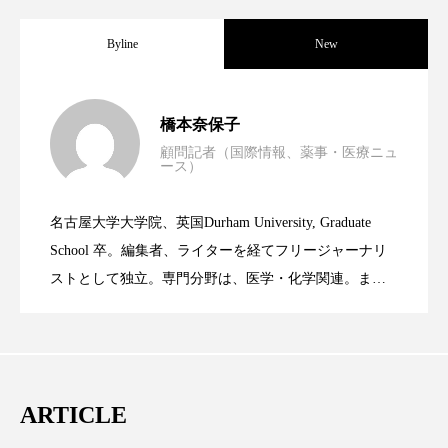
スマートウォッチ
スマートパッチ
Byline
New
スマートリング
セーフプレイス
セラミド
男性・家族歴・重症度でニキビ瘢痕有病
2023.06.30
橋本奈保子
セラミド保湿
セルフケア
顧問記者（国際情報、薬事・医療ニュ
ース）
ニキビへの新技術Photopneumatic
ソーシャルウェルネス
ソーシャルコマース
2023.06.29
率に差異
名古屋大学大学院、英国Durham University, Graduate
タンパク質
ディープクレンジング
時間制限食とカロリー制限食の減量効果
2023.06.28
Technology
School 卒。編集者、ライターを経てフリージャーナリ
デジタルデトックス
デトックス
ストとして独立。専門分野は、医学・化学関連。ま
た、同分野を中心に翻訳、ウェブコンテンツ・ディレ
に差なし
ドライヤー 温度 髪 ダメージ
ナイアシンアミド
クターとしても活躍中。 本誌では主に、米国欧州を中
心に先端美容医療、化学、米FDAなどの情報を担当。
ナイトプロテイン
ナイトルーティン 金木犀
ARTICLE
パーソナライズ
バーチャルメイク