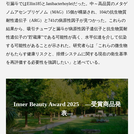
引漏斗ではEllin185とJanibacterhoyleiだった。中～高品質のメタゲ
アンチエイジング
アンチソリチュード
ノムアセンブリゲノム（MAG）15個が構築され、104の抗生物質
インタビュー
インナービューティー 冷え
耐性遺伝子（ARG）と741の病原性因子が見つかった。これらの
結果から、吸引チューブと漏斗が病原性因子遺伝子と抗生物質耐
インナービューティーアワード2025受賞商品
性遺伝子の”貯蔵庫”である可能性が高く、水平伝達を介して伝染
する可能性があることが示された。研究者らは「これらの微生物
ウェアラブルデバイス
ウェルネス
がもたらす健康リスクと、排煙システムに関する現在の衛生基準
を再評価する必要性を強調したい」と述べている。
ウェルビーイング
エイジングケア
エクソソーム
オーガニック
オゾン
カウンセラー
カウンセリング
Inner Beauty Award 2025 ―受賞商品発
カカイオイル
ガジェット
キーワード
表―
クルエルティフリー
クレンジング