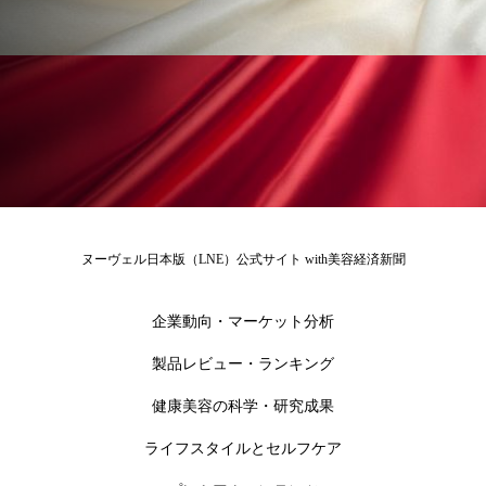
ローカル
ロンジェビティ
下半身美容
乾燥 対策 冬 スキンケア
乾燥対策
乾燥肌対策
他者との再接続
企業・経済
価格改定
保湿
保湿と香り
保湿成分
健康寿命
光老化
免疫 肌
ヌーヴェル日本版（LNE）公式サイト with美容経済新聞
冬 UVケア
冬 美容 習慣
企業動向・マーケット分析
冬 髪 ツヤ 出す 方法
冬 髪 乾燥 改善 方法
製品レビュー・ランキング
冬スキンケア
冬の乾燥肌
冬の印象美
健康美容の科学・研究成果
ライフスタイルとセルフケア
冬の準備
冬美容
冷え対策