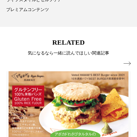
パーフェクト株式会社
バイオハッキング
プレミアムコンテンツ
バイオミメティクス
バイオミメティック
バクチオール
バリア機能
ハロウィ
RELATED
ハロウィン後スキンケア
気になるなら一緒に読んでほしい関連記事
ハロウィン翌日 肌リセット
ヒアルロン酸

ビジネスモデル
ビタミンC誘導体
ファシア
ファスティング
フィトレチノール
プチ断食
ブルーオーシャン
フレグランス 冬
プロンプト
ヘアケア