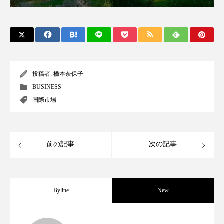
クローズアップ
ケーススタディ
コグニティブヘルス
コスト削減
コネクテッド・ビューティ
コミュニケーション
コルチゾール
サステナビリティ
投稿者:
橋本奈保子
BUSINESS
サステナブル美容
サプライチェーン
国際市場
サプリ
サロンクレンジング
サロン戦略
前の記事
次の記事
サロン経営
サロン連略
シャネル
スカルプ クレンジング 頻度
スカルプケア
Byline
New
スキンケア
スキンケア 習慣
スキンケアルーティン
ストレス
スパ
男性・家族歴・重症度でニキビ瘢痕有病
2023.06.30