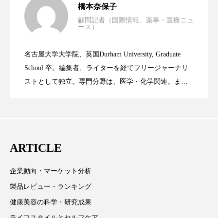
橋本奈保子
スマートウォッチ
スマートパッチ
顧問記者（国際情報、薬事・医療ニュ
ース）
ニキビへの新技術Photopneumatic
2023.06.29
率に差異
スマートリング
セーフプレイス
セラミド
名古屋大学大学院、英国Durham University, Graduate
セラミド保湿
セルフケア
時間制限食とカロリー制限食の減量効果
2023.06.28
Technology
School 卒。編集者、ライターを経てフリージャーナリ
ストとして独立。専門分野は、医学・化学関連。ま
ソーシャルウェルネス
ソーシャルコマース
た、同分野を中心に翻訳、ウェブコンテンツ・ディレ
に差なし
クターとしても活躍中。 本誌では主に、米国欧州を中
タンパク質
ディープクレンジング
心に先端美容医療、化学、米FDAなどの情報を担当。
デジタルデトックス
デトックス
ARTICLE
ドライヤー 温度 髪 ダメージ
ナイアシンアミド
企業動向・マーケット分析
ナイトプロテイン
ナイトルーティン 金木犀
製品レビュー・ランキング
健康美容の科学・研究成果
パーソナライズ
バーチャルメイク
ライフスタイルとセルフケア