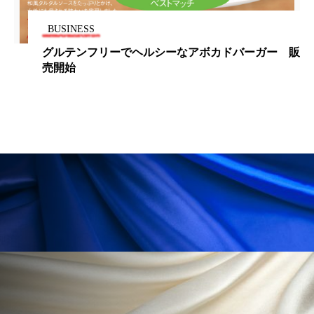
ペアトリートメント
ヘッドスパ
BUSINESS
ヘルスケア
ヘルスビューティー
グルテンフリーでヘルシーなアボカドバーガー 販
売開始
ポジショニング
ボディケア
ホルモン
マーケティング
マイクロスパ
マネジメント
むくみ対策
むくみ改善
メンズスキンケア
メンタルケア
メンタルヘルス
ライフスタイル
リカバリー
リカバリーウェア
リサーチ
リナロール 効果
リラクゼーション
リラックス効果
レチナール
レチノール