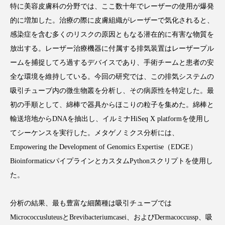
特に美容皮膚科の分野では、ここ数十年でレーザーの使用が爆発
的に増加した。治療の際に皮膚組織がレーザーで気化されると、
感染症を含む多くのリスクの原因ともなる潜在的に有害な物質を
放出する。レーザー治療機器に付属する排気装置はレーザープル
FEATURED
注目の企画
ームを捕捉してろ過するデバイスであり、手術チームと患者の安
全な環境を維持している。今回の研究では、この排気システムの
吸引チューブ内の微生物叢を分析し、その病原性を特定した。最
TAG LIST
初の手順として、綿棒で器具からほこりの粒子を集めた。綿棒と
タグ一覧
輸送培地からDNAを抽出し、イルミナHiSeq X platformを使用し
てシーケンスを実行した。メタゲノミクス分析には、
AI
B2B
BeautyTech
ChatGPT
Empowering the Development of Genomics Expertise（EDGE）
BioinformaticsパイプラインとカスタムPythonスクリプトを使用し
Gemini
Instagram
SaaS
SNS
た。
TikTok
アスタキサンチン
分析の結果、最も豊富な細菌種は吸引チューブでは
アスレジャーコスメ
アレルギー
アロマ
MicrococcusluteusとBrevibacteriumcasei、およびDermacoccussp、吸