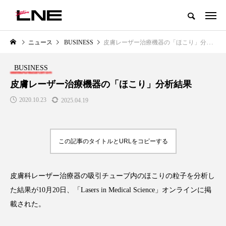
グローバルビューティ＆ヘルスケアビジネス誌
ニュース
BUSINESS
皮膚レーザー治療機器の「ほこり」分析結果
NEW POST
カテゴリー毎の最新記事
BUSINESS
LIFESTYLE
BUSINESS
皮膚レーザー治療機器の「ほこり」分析結果
2020.10.23
2025.04.19
この記事のタイトルとURLをコピーする
皮膚科レーザー治療器の吸引チューブ内のほこりの粒子を分析し
SNSの「加工顔」と美容医療｜AI
GWI調査から読み解く2030年の
」
がもたらす可能性とこれから
都市型スパ――身近なウェルネ
た結果が10月20日、「Lasers in Medical Science」オンラインに掲
の次世代モデル
2026.07.13
載された。
2026.08.06