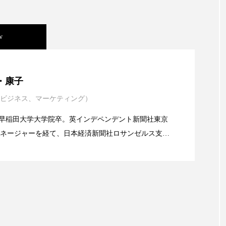
ー
加工顔
労働環境
国内市場
国際市場
w
香り
孤独
巡らせるケア
巡りケア
差別化
抗酸化
抗酸化ケア
断食
新商品
日中関係
年展望：P&G・LVMH・ロレアルの戦略と日本企業の課
・康子
梅雨
棚卸資産
汗ケア
温活スキンケア
ビジネス、マーケティング）
イエンスグラント」の第16回受賞者決定
物流問題
特殊メイク
猛暑
生物模倣
用
alery／早稲田大学大学院卒。英インデペンデント新聞社東京
ネージャーを経て、日本経済新聞社ロサンゼルス支局
眠
睡眠 美容 金木犀
睡眠美容
秋
秋 冷え
業アミリス、CEO退任と世界的な人員削除を発表
流通、産業分野を専門に記者経験を積む。本紙では主
海外メーカー、ブランドの動向、海外市場の動向、新
対策
美容
美容テック
美容と政治
美容ビジ
ルなどを担当。現在はロンドンに在住
美肌習慣
美脚習慣
老化
肌ケア
肌トラブ
律神経
花王
血行促進
過剰在庫
都市型美容