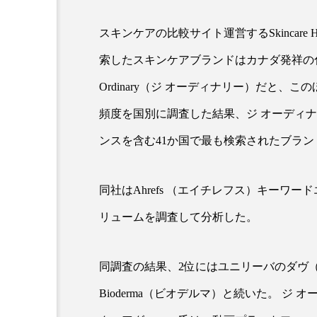
スキンケアの比較サイト運営するSkincare
超が「ながら美容」を実
SNSの「加工顔」と美容医療
索したスキンケアブランドはカナダ発祥の化
を有効に使いたい」が9
がもたらす可能性とこれか
2026.07.13
Ordinary（ジ オーディナリー）だと、
9
頻度を国別に調査した結果、ジ オーディ
ンスを含む41か国で最も検索されたブラン
同社はAhrefs （エイチレフス）キーワ
リュームを調査して分析した。
同調査の結果、2位にはユニリーバのダヴ（
Bioderma（ビオデルマ）と続いた。 