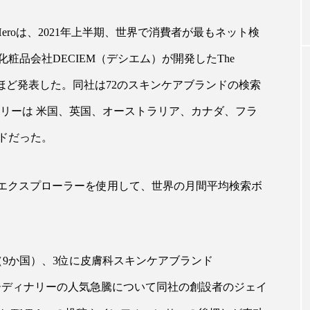
 Heroは、2021年上半期、世界で消費者が最もネット検
｜AI
GWI調査から読み解く2030年の都
青山メ
粧品会社DECIEM（デシエム）が開発したThe
ら
市型スパ――身近なウェルネスの
玲 院
次世代モデル
見が切
このほど発表した。同社は72のスキンケアブランドの検索
療の新
2026.08.06
2026
ナリーは 米国、英国、オーストラリア、カナダ、フラ
ドだった。
ードエクスプローラーを使用して、世界の月間平均検索ボ
FEATURED
注目の企画
9か国）、3位に皮膚科スキンケアブランド
ジ オーディナリーの人気急騰について同社の創設者のジェイ