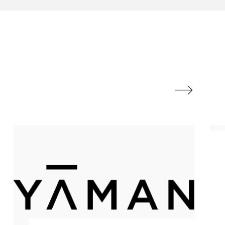
香り
香り メンタルケア
政権
高齢社会
