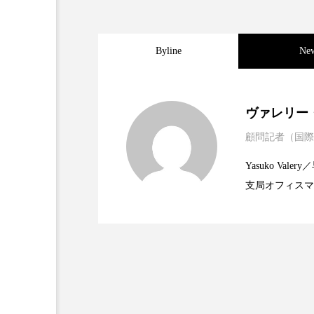
加工アプリ
加工フィルタ
Byline
Ne
外出控え
夜 スキンケア 
技術経営
技術転用
2025.06.11
世界の化粧品市場2025
ヴァレリー
時間制限食
東洋医学
顧問記者（国際
2023.06.30
資生堂、「女性研究者サ
題
為替相場
熱中症対策
Yasuko V
支局オフィスマ
画像解析
発酵
睡
2023.06.29
米バイオテクノロジー企
で米国西海岸の
に、米国欧州の
素髪ケア やり方
紫外線
規ビジネスモデ
美容業界
美的感覚
肌荒れ防止
脳
自