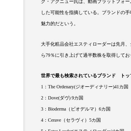
ク・アグニュー氏は、動画プラットフォーム
した可能性を指摘している。ブランドの手頃な
魅力的だという。
大手化粧品会社エスティローダーは先月、ジ
ら79％に引き上げて過半数株を取得してお
AI
B2B
BeautyTech
世界で最も検索されているブランド トッ
アスタキサンチン
アスレ
1：The Ordenary(ジオーディナリー)41カ国
インタビュー
インナービ
2：Dove(ダヴ) 9カ国
ウェルネス
ウェルビーイ
3：Bioderma（ビオデルマ）6カ国
4：Cerave（セラヴィ）5カ国
カウンセラー
カウンセリ