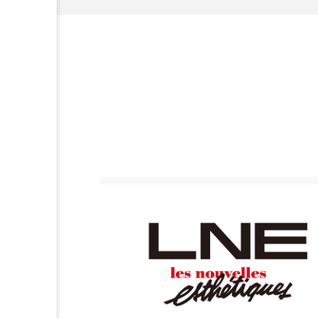
金木犀 スキンケア
金木犀
香りケア
香りの重ね使い
髪 静電気 冬 対策
髪のバ