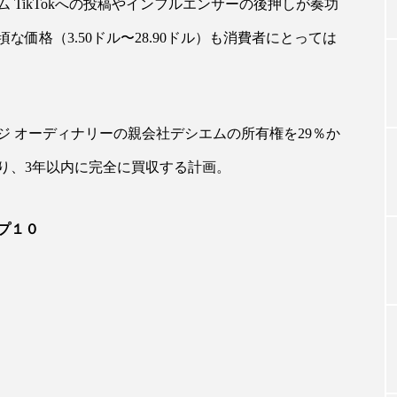
 TikTokへの投稿やインフルエンサーの後押しが奏功
価格（3.50ドル〜28.90ドル）も消費者にとっては
TAG LIST
タグ一覧
 オーディナリーの親会社デシエムの所有権を29％か
り、3年以内に完全に買収する計画。
ChatGPT
Gemini
Instagram
SaaS
SN
プ１０
ジャーコスメ
アレルギー
アロマ
アンチエイジン
ューティー 冷え
インナービューティーアワード2025受賞商品
ング
エイジングケア
エクソソーム
オーガニック
ング
カカイオイル
ガジェット
キーワード