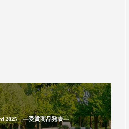
ップ
ケーススタディ
コグニティブヘルス
コスト
コミュニケーション
コルチゾール
サステナビリティ
サロンクレンジング
サロン戦略
サロン経営
スカルプケア
スキンケア
スキンケア 習慣
ス
マートウォッチ
スマートパッチ
スマートリング
セ
ソーシャルウェルネス
ソーシャルコマース
タン
ジタルデトックス
デトックス
ドライヤー 温度 髪 ダメー
ルーティン 金木犀
パーソナライズ
バーチャルメイク
ミメティクス
バイオミメティック
バクチオール
 Award 2025 ―受賞商品発表―