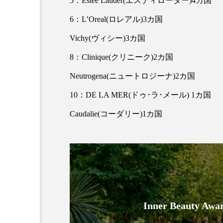
5：Estee Lauder(エスティローダー)4カ国
クレンジング
クローズア
6：L’Oreal(ロレアル)3カ国
コネクテッド・ビューティ
Vichy(ヴィシー)3カ国
8：Clinique(クリニーク)2カ国
サプライチェーン
サプリ
Neutrogena(ニュートロジーナ)2カ国
スカルプ クレンジング 頻度
10：DE LA MER(ドゥ･ラ･メール) 1カ国
ストレス
スパ
ス
Caudalie(コーダリー)1カ国
セラミド保湿
セルフケア
ディープクレンジング
デ
ナイトプロテイン
ナイト
バイオハッキング
バイオ
Inner Beauty