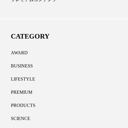
ディカルクリニック｜本郷
レチノール代替成分と
長：内科と循環器専門医の知
オールやレチナールなど
り拓く、再生医療と統合医
果と活用法
CATEGORY
たな価値
2026.07.30
.04.28
AWARD
BUSINESS
LIFESTYLE
PREMIUM
PRODUCTS
SCIENCE