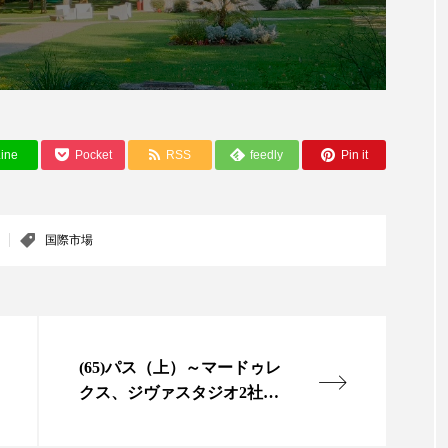
ハロウィン翌日 肌リセット
ヒアルロン酸
ビジネスモデ
フィトレチノール
プチ断食
ブルーオーシャン
ペアトリートメント
ヘッドスパ
ヘルスケア
ヘ
ア
ホルモン
マーケティング
マイクロスパ
ine
Pocket
RSS
feedly
Pin it
メンズスキンケア
メンタルケア
メンタルヘルス
国際市場
ェア
リサーチ
リナロール 効果
リラクゼーション
ローカル
ロンジェビティ
下半身美容
乾燥 
他者との再接続
企業・経済
価格改定
保湿
(65)パス（上）～マードゥレ
免疫 肌
冬 UVケア
冬 美容 習慣
冬 髪 ツヤ 出す 
クス、ジヴァスタジオ2社を
社を買収～
冬の印象美
冬の準備
冬美容
冷え対策