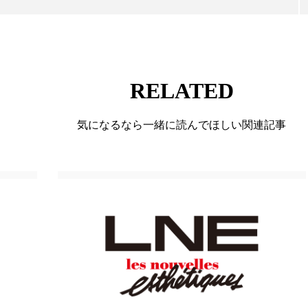
 香り 効果
需要予測
頭皮 保湿 ミスト おすすめ
香料
香水 レイヤリング
香水の持続
高市
リア機能 とは
RELATED
気になるなら一緒に読んでほしい関連記事