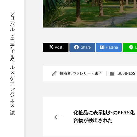
ハロウィン後スキンケア
グローバルビューティ＆ヘルスケアビジネス誌
ファシア
ファスティング
プロンプト
ヘアケア
ポジショニング
ボディケ
Post
Share
Hatena
L
むくみ対策
むくみ改善
投稿者:
ヴァレリー・康子
BUSINESS
リカバリー
リカバリーウ
レチナール
レチノール
乾燥対策
乾燥肌対策
化粧品に表示以外のPFAS化
健康寿命
光老化
合物が検出された
冬スキンケア
冬の乾燥肌