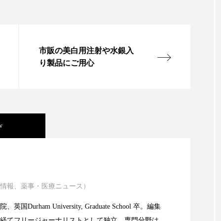
ップ
ケーススタディ
コグニティブヘルス
コスト
コミュニケーション
コルチゾール
サステナビリティ
市販の美白用注射や水銀入
サロンクレンジング
サロン戦略
サロン経営
り製品にご用心
スカルプケア
スキンケア
スキンケア 習慣
ス
マートウォッチ
スマートパッチ
スマートリング
セ
w
ソーシャルウェルネス
ソーシャルコマース
タン
ジタルデトックス
デトックス
ドライヤー 温度 髪 ダメー
ニキビ瘢痕有病率に差異
ルーティン 金木犀
パーソナライズ
バーチャルメイク
情報、薬事・医療ニュース）
atic Technology
ミメティクス
バイオミメティック
バクチオール
Durham University, Graduate School 卒。編集
経てフリージャーナリストとして独立。専門分野は、