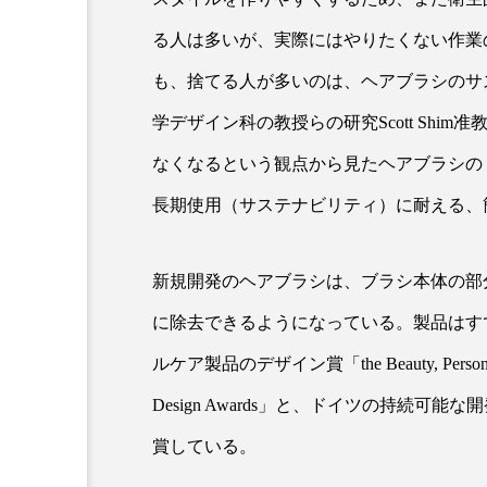
る人は多いが、実際にはやりたくない作業
超が「ながら美容」を実
SNSの「加工顔」と美容医療
も、捨てる人が多いのは、ヘアブラシのサ
を有効に使いたい」が9
がもたらす可能性とこれか
学デザイン科の教授らの研究Scott Sh
2026.07.13
9
なくなるという観点から見たヘアブラシの「
長期使用（サステナビリティ）に耐える、
新規開発のヘアブラシは、ブラシ本体の部
に除去できるようになっている。製品はす
ルケア製品のデザイン賞「the Beauty, Personal Care 
Design Awards」と、ドイツの持続可能な開発
賞している。