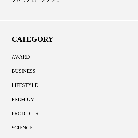
ディカルクリニック｜本郷
レチノール代替成分と
長：内科と循環器専門医の知
オールやレチナールなど
り拓く、再生医療と統合医
果と活用法
CATEGORY
たな価値
2026.07.30
.04.28
AWARD
BUSINESS
LIFESTYLE
PREMIUM
PRODUCTS
SCIENCE