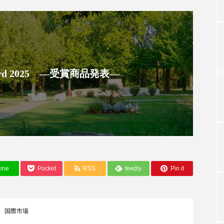
TAG LIST
タグ一覧
 Award 2025 ―受賞商品発表―
ChatGPT
Gemini
Instagram
SaaS
SN
ジャーコスメ
アレルギー
アロマ
アンチエイジン
ューティー 冷え
インナービューティーアワード2025受賞商品
ine
Pocket
RSS
feedly
Pin it
ング
エイジングケア
エクソソーム
オーガニック
ング
カカイオイル
ガジェット
キーワード
国際市場