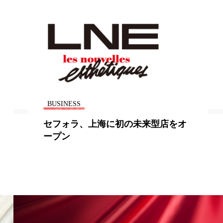
地政学リスク
廃棄ロス
成分
日焼け止め
温活女子
温活習慣
BUSINESS
語辞典
男性美容
セフォラ、上海に初の未来型店をオ
ープン
筋膜
精油
ネス
美容医療
ル
肌バリア
ウェルネス
酷暑