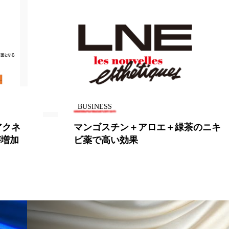
ー
加工顔
労働環境
国内市場
国際市場
香り
孤独
巡らせるケア
巡りケア
差別化
抗酸化
抗酸化ケア
断食
新商品
日中関係
梅雨
棚卸資産
汗ケア
温活スキンケア
BUSINESS
物流問題
特殊メイク
猛暑
生物模倣
用
アクネ
マンゴスチン＋アロエ＋緑茶のニキ
が増加
ビ薬で高い効果
眠
睡眠 美容 金木犀
睡眠美容
秋
秋 冷え
対策
美容
美容テック
美容と政治
美容ビジ
美肌習慣
美脚習慣
老化
肌ケア
肌トラブ
律神経
花王
血行促進
過剰在庫
都市型美容