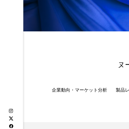
金木犀 スキンケア
金木犀
香りケア
香りの重ね使い
髪 静電気 冬 対策
髪のバ
ヌ
企業動向・マーケット分析
製品