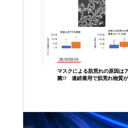
加工アプリ
加工フィルタ
外出控え
夜 スキンケア 
技術経営
技術転用
時間制限食
東洋医学
BUSINESS
為替相場
熱中症対策
ケート結果
マスクによる肌荒れの原因は
エット」
菌!? 連続着用で肌荒れ物質
画像解析
発酵
睡
素髪ケア やり方
紫外線
美容業界
美的感覚
肌荒れ防止
脳
自