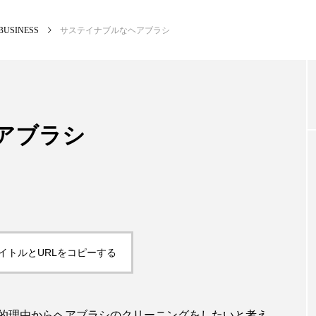
BUSINESS
サステイナブルなヘアブラシ
NEW POST
カテゴリー毎の最新記事
アブラシ
BUSINESS
PR
イトルとURLをコピーする
的理由からヘアブラシのクリーニングをしたいと考え