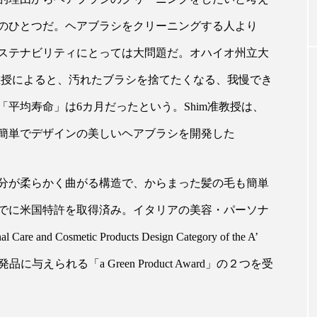
のひとつだ。ヘアブラシをクリーニングする人より
｜AI
GWI調査から読み解く2030年の都
青山メ
ステナビリティにとっては大問題だ。オハイオ州立大
ら
市型スパ――身近なウェルネスの
玲 院
im准教授によると、汚れたブラシを捨てたくなる、我慢でき
次世代モデル
見が切
療の新
2026.08.06
平均寿命」は6カ月だったという。Shim准教授は、
2026
簡単でデザインの美しいヘアブラシを開発した
分が柔らかく曲がる構造で、からまった髪の毛も簡単
FEATURED
でに米国特許を取得済み。イタリアの美容・パーソナ
and Cosmetic Products Design Category of the A’
注目の企画
品に与えられる「a Green Product Award」の２つを受