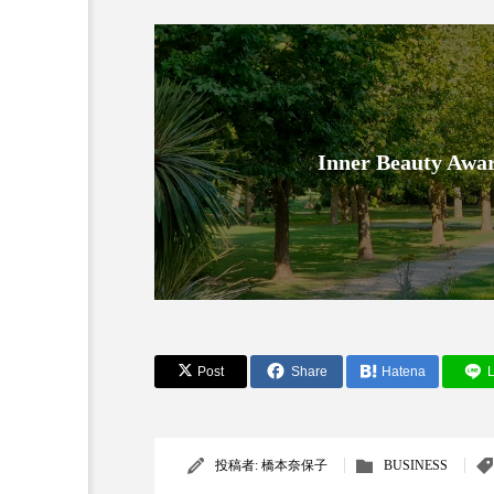
Inner Beauty
AI
B2B
BeautyTech
アスタキサンチン
アスレ
インタビュー
インナービ
Post
Share
Hatena
L
ウェルネス
ウェルビーイ
カウンセラー
カウンセリ
投稿者:
橋本奈保子
BUSINESS