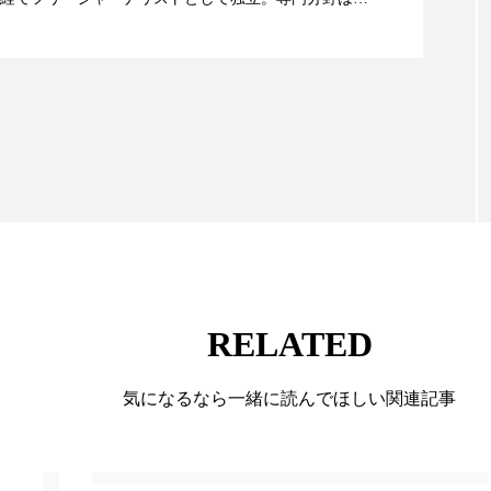
ハロウィン翌日 肌リセット
ヒアルロン酸
ビジネスモデ
限食の減量効果に差なし
。また、同分野を中心に翻訳、ウェブコンテンツ・デ
フィトレチノール
プチ断食
ブルーオーシャン
ても活躍中。 本誌では主に、米国欧州を中心に先端美
米FDAなどの情報を担当。
ペアトリートメント
ヘッドスパ
ヘルスケア
ヘ
ア
ホルモン
マーケティング
マイクロスパ
メンズスキンケア
メンタルケア
メンタルヘルス
ェア
リサーチ
リナロール 効果
リラクゼーション
ローカル
ロンジェビティ
下半身美容
乾燥 
RELATED
他者との再接続
企業・経済
価格改定
保湿
気になるなら一緒に読んでほしい関連記事
免疫 肌
冬 UVケア
冬 美容 習慣
冬 髪 ツヤ 出す 
冬の印象美
冬の準備
冬美容
冷え対策