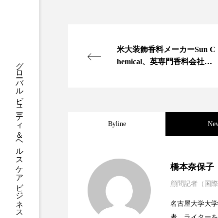
クレンジング
クローズア
コネクテッド・ビューティ
米大装飾香料メーカーSun C
サプライチェーン
サプリ
グローバルビューティ＆ヘルスケアビジネス誌
hemical、英専門香料会社買
収でカラー化粧品事業拡充
スカルプ クレンジング 頻度
ストレス
スパ
ス
Byline
Ne
セラミド保湿
セルフケア
ディープクレンジング
デ
2023.06.30
男性・家族歴・重症度で
橋本奈保子
ナイトプロテイン
ナイト
顧問記者（国際
2023.06.29
ニキビへの新技術Photopneum
バイオハッキング
バイオ
名古屋大学大学院、英国
者、ライターを