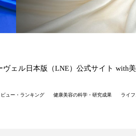
 香り 効果
需要予測
頭皮 保湿 ミスト おすすめ
香料
香水 レイヤリング
香水の持続
高市
リア機能 とは
ーヴェル日本版（LNE）公式サイト with
レビュー・ランキング
健康美容の科学・研究成果
ライフ