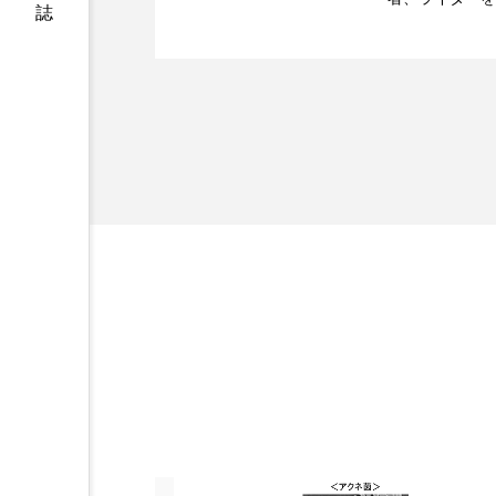
ハロウィン後スキンケア
2023.06.28
時間制限食とカロリー制
医学・化学関連
ファシア
ファスティング
ィレクターとし
容医療、化学、
プロンプト
ヘアケア
ポジショニング
ボディケ
むくみ対策
むくみ改善
リカバリー
リカバリーウ
レチナール
レチノール
乾燥対策
乾燥肌対策
健康寿命
光老化
冬スキンケア
冬の乾燥肌