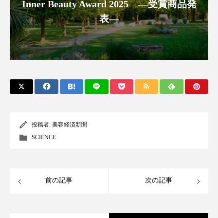
ペアトリートメント
ヘッドスパ
Inner Beauty Award 2025 ―受賞商品発
表―
ヘルスケア
ヘルスビューティー
ポジショニング
ボディケア
ホルモン
マーケティング
マイクロスパ
マネジメント
むくみ対策
むくみ改善
メンズスキンケア
メンタルケア
投稿者:
美容経済新聞
SCIENCE
メンタルヘルス
ライフスタイル
リカバリー
リカバリーウェア
リサーチ
前の記事
次の記事
リナロール 効果
リラクゼーション
リラックス効果
レチナール
レチノール