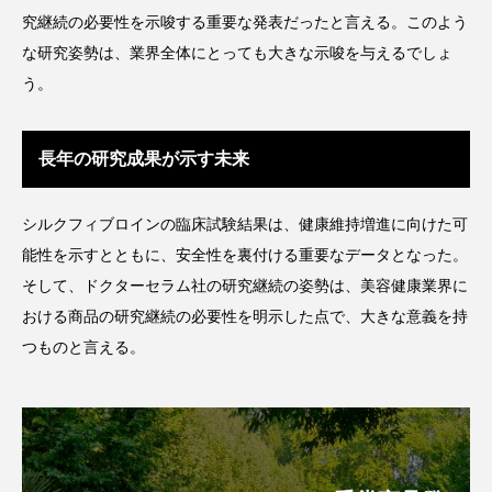
パーフェクト株式会社
バイオハッキング
究継続の必要性を示唆する重要な発表だったと言える。このよう
な研究姿勢は、業界全体にとっても大きな示唆を与えるでしょ
バイオミメティクス
バイオミメティック
う。
バクチオール
バリア機能
ハロウィ
長年の研究成果が示す未来
ハロウィン後スキンケア
シルクフィブロインの臨床試験結果は、健康維持増進に向けた可
ハロウィン翌日 肌リセット
ヒアルロン酸
能性を示すとともに、安全性を裏付ける重要なデータとなった。
ビジネスモデル
ビタミンC誘導体
ファシア
そして、ドクターセラム社の研究継続の姿勢は、美容健康業界に
おける商品の研究継続の必要性を明示した点で、大きな意義を持
ファスティング
フィトレチノール
つものと言える。
プチ断食
ブルーオーシャン
フレグランス 冬
プロンプト
ヘアケア