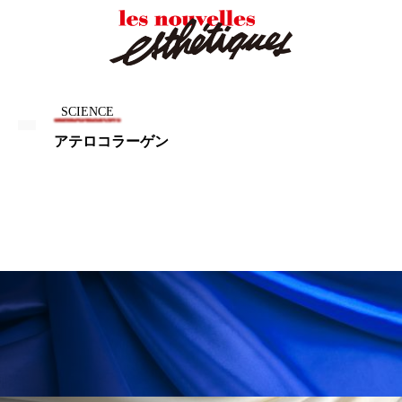
為替相場
熱中症対策
物流問題
特殊メイク
猛暑
生物模倣
用語辞典
男性美容
画像解析
発酵
睡眠
SCIENCE
睡眠 美容 金木犀
睡眠美容
秋
アテロコラーゲン
秋 冷え
筋膜
精油
素髪ケア やり方
紫外線対策
美容
美容テック
美容と政治
美容ビジネス
美容医療
美容業界
美的感覚
美肌習慣
美脚習慣
老化
肌ケア
肌トラブル
肌バリア
肌荒れ防止
脳
自律神経