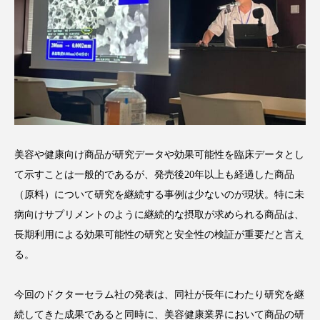
スマートウォッチ
スマートパッチ
スマートリング
セーフプレイス
セラミド
セラミド保湿
セルフケア
ソーシャルウェルネス
ソーシャルコマース
美容や健康向け商品が研究データや効果可能性を臨床データとし
タンパク質
ディープクレンジング
て示すことは一般的であるが、発売後20年以上も経過した商品
（原料）について研究を継続する事例は少ないのが現状。特に未
デジタルデトックス
デトックス
病向けサプリメントのように継続的な摂取が求められる商品は、
ドライヤー 温度 髪 ダメージ
ナイアシンアミド
長期利用による効果可能性の研究と安全性の検証が重要だと言え
る。
ナイトプロテイン
ナイトルーティン 金木犀
今回のドクターセラム社の発表は、同社が長年にわたり研究を継
パーソナライズ
バーチャルメイク
続してきた成果であると同時に、美容健康業界において商品の研