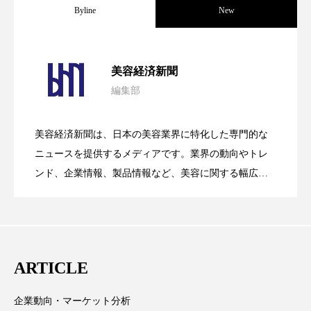
Byline
New
ローカル
ロンジェビティ
下半身美容
パーフェクト社の「AI美容」事例｜「死
2026.08.04
乾燥 対策 冬 スキンケア
乾燥対策
美容経済新聞
乾燥肌対策
他者との再接続
企業・経済
編集部
花王、化粧品事業で棚卸資産38%削減
2026.07.28
の谷」克服と酷暑を商機に変えるB2B
価格改定
保湿
保湿と香り
保湿成分
美容経済新聞は、日本の美容業界に特化した専門的な
【技術転用】ポーラの『顔画像解析AI』
2026.07.20
――AI需要予測で猛暑の欠品と過剰在庫
ニュースを提供するメディアです。業界の動向やトレ
SaaSモデル
健康寿命
光老化
免疫 肌
ンド、企業情報、製品情報など、美容に関する幅広い
冬 UVケア
冬 美容 習慣
テーマを取り上げています。 編集部では、美容業界の
が猛暑の建設現場に選ばれる理由
を防ぐDX戦略
取材や情報収集、分析を行い、業界内外の最新情報を
冬 髪 ツヤ 出す 方法
冬 髪 乾燥 改善 方法
主に美容業界関係者に向けて発信しています。私たち
は「キレイをふやす」を企業理念として信頼性の高い
冬スキンケア
冬の乾燥肌
冬の印象美
ARTICLE
情報提供を通じて美容業界の発展に貢献すべく努力し
冬の準備
冬美容
冷え対策
ています。
企業動向・マーケット分析