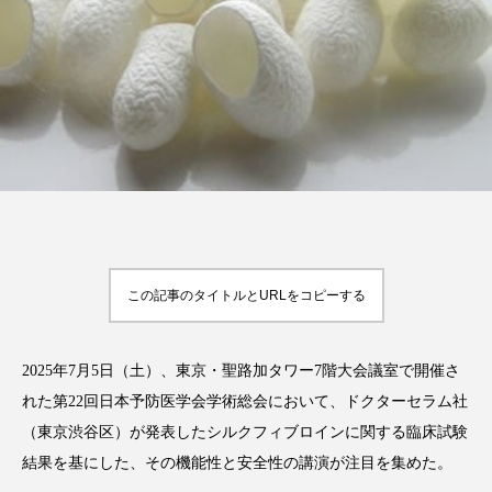
FEATURED
注目の企画
TAG LIST
タグ一覧
この記事のタイトルとURLをコピーする
AI
B2B
BeautyTech
ChatGPT
Gemini
Instagram
SaaS
SNS
2025年7月5日（土）、東京・聖路加タワー7階大会議室で開催さ
れた第22回日本予防医学会学術総会において、ドクターセラム社
TikTok
アスタキサンチン
（東京渋谷区）が発表したシルクフィブロインに関する臨床試験
アスレジャーコスメ
アレルギー
アロマ
結果を基にした、その機能性と安全性の講演が注目を集めた。