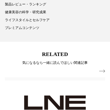
冷え性改善
加工アプリ
加工フィルター
製品レビュー・ランキング
健康美容の科学・研究成果
加工顔
労働環境
国内市場
国際市場
ライフスタイルとセルフケア
地政学リスク
外出控え
夜 スキンケア 香り
プレミアムコンテンツ
孤独
巡らせるケア
巡りケア
差別化
廃棄ロス
成分
技術経営
技術転用
RELATED
気になるなら一緒に読んでほしい関連記事
抗酸化
抗酸化ケア
断食
新商品

日中関係
日焼け止め
時間制限食
東洋医学
梅雨
棚卸資産
汗ケア
温活スキンケア
温活女子
温活習慣