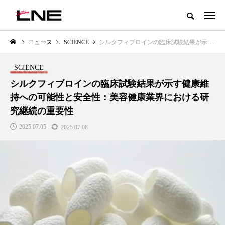
グローバルビューティ＆ヘルスケアビジネス誌
ニュース
SCIENCE
シルクフィブロインの臨床試験結果が示す健康維持への可能性と安全性：美容健康業界における研究継続の重要性
NEW POST
カテゴリー毎の最新記事
SCIENCE
LIFESTYLE
BUSINESS
シルクフィブロインの臨床試験結果が示す健康維
持への可能性と安全性：美容健康業界における研
究継続の重要性
2025.07.05
2025.07.08
SNSの「加工顔」と美容医療｜AI
GWI調査から読み解く2030年の
」
がもたらす可能性とこれから
都市型スパ――身近なウェルネ
の次世代モデル
2026.07.13
2026.08.06