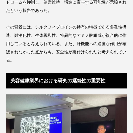
クローズアップ
ケーススタディ
ドロームを抑制し、健康維持・増進に寄与する可能性が示唆され
たという報告であった。
コグニティブヘルス
コスト削減
その背景には、シルクフィブロインの特有の特徴である多孔性構
コネクテッド・ビューティ
コミュニケーション
造、難消化性、生体親和性、特異的なアミノ酸組成が複合的に作
コルチゾール
サステナビリティ
用していると考えられている。また、肝機能への過度な作用が確
認されなかった点からも、安全性が裏付けられたと考えられてい
サステナブル美容
サプライチェーン
る。
サプリ
サロンクレンジング
サロン戦略
美容健康業界における研究の継続性の重要性
サロン経営
サロン連略
シャネル
スカルプ クレンジング 頻度
スカルプケア
スキンケア
スキンケア 習慣
スキンケアルーティン
ストレス
スパ