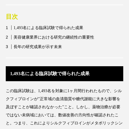
アンチエイジング
アンチソリチュード
目次
インタビュー
インナービューティー 冷え
1,493名による臨床試験で得られた成果
インナービューティーアワード2025受賞商品
美容健康業界における研究の継続性の重要性
ウェアラブルデバイス
ウェルネス
長年の研究成果が示す未来
ウェルビーイング
エイジングケア
1,493名による臨床試験で得られた成果
エクソソーム
オーガニック
オゾン
カウンセラー
カウンセリング
この臨床試験は、1,493名を対象に1ヶ月間行われたもので、シル
クフィブロインが”正常域の血清脂質や糖代謝能に大きな影響を
カカイオイル
ガジェット
キーワード
及ぼすことが確認されなかった”こと。しかし、薬物治療が必要
ではない未病域においては、数値改善の方向性が確認されたこ
クルエルティフリー
クレンジング
と。つまり、これによりシルクフィブロインがメタボリックシン