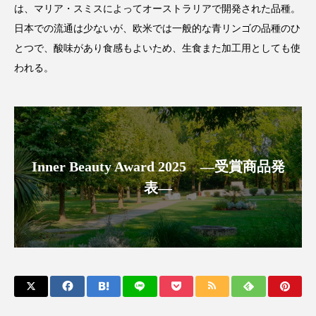
は、マリア・スミスによってオーストラリアで開発された品種。
アンチエイジング
アンチソリチュード
日本での流通は少ないが、欧米では一般的な青リンゴの品種のひ
インタビュー
インナービューティー 冷え
とつで、酸味があり食感もよいため、生食また加工用としても使
われる。
インナービューティーアワード2025受賞商品
ウェアラブルデバイス
ウェルネス
ウェルビーイング
エイジングケア
Inner Beauty Award 2025 ―受賞商品発
エクソソーム
オーガニック
オゾン
表―
カウンセラー
カウンセリング
カカイオイル
ガジェット
キーワード
クルエルティフリー
クレンジング