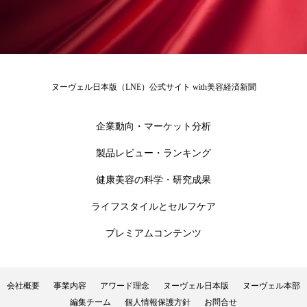
ローカル
ロンジェビティ
下半身美容
乾燥 対策 冬 スキンケア
乾燥対策
ヌーヴェル日本版（LNE）公式サイト with美容経済新聞
乾燥肌対策
他者との再接続
企業・経済
価格改定
保湿
保湿と香り
保湿成分
企業動向・マーケット分析
製品レビュー・ランキング
健康寿命
光老化
免疫 肌
健康美容の科学・研究成果
冬 UVケア
冬 美容 習慣
ライフスタイルとセルフケア
冬 髪 ツヤ 出す 方法
冬 髪 乾燥 改善 方法
プレミアムコンテンツ
冬スキンケア
冬の乾燥肌
冬の印象美
冬の準備
冬美容
冷え対策
会社概要
事業内容
アワード理念
ヌーヴェル日本版
ヌーヴェル本部
編集チーム
個人情報保護方針
お問合せ