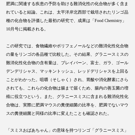
肥満に関連する疾患の予防を助ける難消化性の化合物が多く含ま
れていると結論。これは、太平洋岸北西部で栽培されたリンゴ品
種の化合物を評価した最初の研究で、成果は「Food Chemistry」
10月号に掲載される。
FEATURED
注目の企画
この研究では、食物繊維やポリフェノールなどの難消化性化合物
の量をリンゴの各品種で比較した。その結果、グラニースミスの
TAG LIST
難消化性化合物の含有量は、ブレイバーン、富士、ガラ、ゴール
タグ一覧
デンデリシャス、マッキントッシュ、レッドデリシャスを上回る
ことがわかった。咀嚼（そしゃく）され、胃酸や消化酵素にさら
AI
B2B
BeautyTech
ChatGPT
されても、これらの化合物は腸まで届くため、腸内の善玉菌の増
殖に役立つという。また、グラニースミスに含まれる難消化性化
Gemini
Instagram
SaaS
SNS
合物は、実際に肥満マウスの糞便細菌の比率を、肥満でないマウ
TikTok
アスタキサンチン
スの糞便細菌と同様の比率に変えたことも確認された。
アスレジャーコスメ
アレルギー
アロマ
「スミスおばあちゃん」の意味を持つリンゴ「グラニースミス」