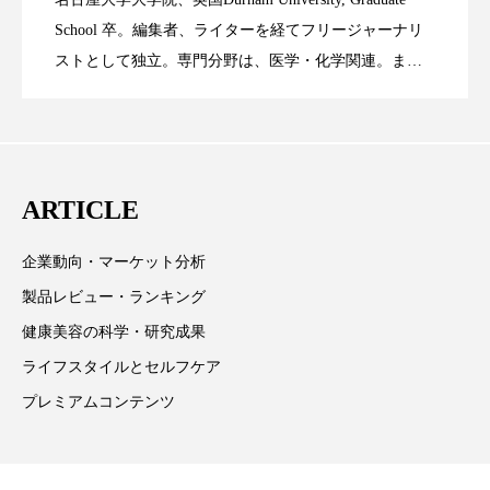
時間制限食とカロリー制限食の減量効果
2023.06.28
Technology
School 卒。編集者、ライターを経てフリージャーナリ
スマートウォッチ
スマートパッチ
ストとして独立。専門分野は、医学・化学関連。ま
スマートリング
セーフプレイス
セラミド
た、同分野を中心に翻訳、ウェブコンテンツ・ディレ
に差なし
クターとしても活躍中。 本誌では主に、米国欧州を中
セラミド保湿
セルフケア
心に先端美容医療、化学、米FDAなどの情報を担当。
ソーシャルウェルネス
ソーシャルコマース
ARTICLE
タンパク質
ディープクレンジング
企業動向・マーケット分析
製品レビュー・ランキング
デジタルデトックス
デトックス
健康美容の科学・研究成果
ドライヤー 温度 髪 ダメージ
ナイアシンアミド
ライフスタイルとセルフケア
プレミアムコンテンツ
ナイトプロテイン
ナイトルーティン 金木犀
パーソナライズ
バーチャルメイク