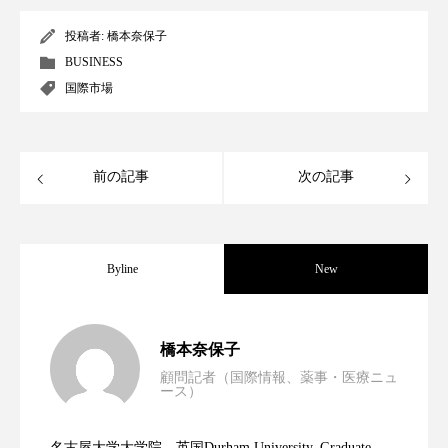
クローズアップ
ケーススタディ
投稿者:
橋本奈保子
コグニティブヘルス
コスト削減
BUSINESS
国際市場
コネクテッド・ビューティ
コミュニケーション
コルチゾール
サステナビリティ
前の記事
次の記事
サステナブル美容
サプライチェーン
サプリ
サロンクレンジング
サロン戦略
Byline
New
サロン経営
サロン連略
シャネル
男性・家族歴・重症度でニキビ瘢痕有病
2023.06.30
スカルプ クレンジング 頻度
スカルプケア
橋本奈保子
顧問記者（国際情報、薬事・医療ニュ
スキンケア
スキンケア 習慣
ース）
ニキビへの新技術Photopneumatic
2023.06.29
率に差異
スキンケアルーティン
ストレス
スパ
名古屋大学大学院、英国Durham University, Graduate