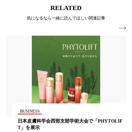
パーフェクト株式会社
バイオハッキング
RELATED
気になるなら一緒に読んでほしい関連記事
バイオミメティクス
バイオミメティック

バクチオール
バリア機能
ハロウィ
ハロウィン後スキンケア
ハロウィン翌日 肌リセット
ヒアルロン酸
ビジネスモデル
ビタミンC誘導体
ファシア
ファスティング
フィトレチノール
プチ断食
ブルーオーシャン
BUSINESS
フレグランス 冬
プロンプト
ヘアケア
日本皮膚科学会西部支部学術大会で「PHYTOLIF
T」を展示