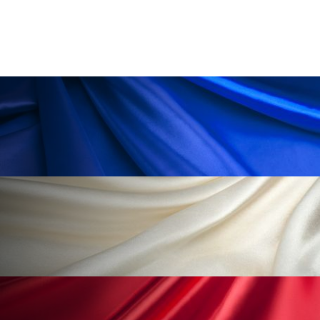
ペアトリートメント
ヘッドスパ
ヘルスケア
ヘルスビューティー
ポジショニング
ボディケア
ホルモン
マーケティング
マイクロスパ
マネジメント
むくみ対策
むくみ改善
メンズスキンケア
メンタルケア
メンタルヘルス
ライフスタイル
リカバリー
リカバリーウェア
リサーチ
リナロール 効果
リラクゼーション
リラックス効果
レチナール
レチノール