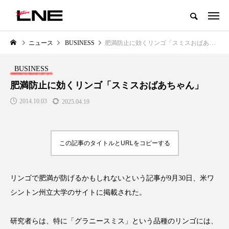
グローバルビューティ＆ヘルスケアビジネス誌
ニュース
BUSINESS
肥満防止に効くリンゴ「スミスおばあちゃん」
NEW POST
カテゴリー毎の最新記事
BUSINESS
LIFESTYLE
BUSINESS
肥満防止に効くリンゴ「スミスおばあちゃん」
2014.10.03
2025.04.19
この記事のタイトルとURLをコピーする
リンゴで肥満が防げるかもしれないという記事が9月30日、米ワ
SNSの「加工顔」と美容医療｜AI
GWI調査から読み解く2030年の
」
がもたらす可能性とこれから
都市型スパ――身近なウェルネ
シントン州立大学のサイトに掲載された。
の次世代モデル
2026.07.13
2026.08.06
研究者らは、特に「グラニースミス」という品種のリンゴには、